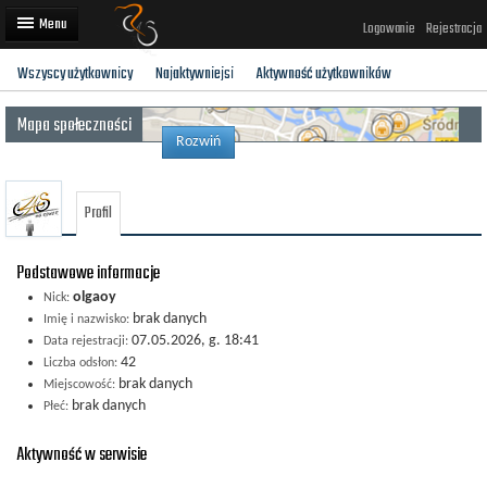
Logowanie
Rejestracja
Wszyscy użytkownicy
Najaktywniejsi
Aktywność użytkowników
Artykuły
Mapa społeczności
Trasy rowerowe
Rozwiń
Wyścigi rowerowe
Profil
Użytkownicy
Dodaj
Podstawowe informacje
olgaoy
Nick:
brak danych
Imię i nazwisko:
07.05.2026, g. 18:41
Data rejestracji:
42
Liczba odsłon:
brak danych
Miejscowość:
brak danych
Płeć:
Aktywność w serwisie