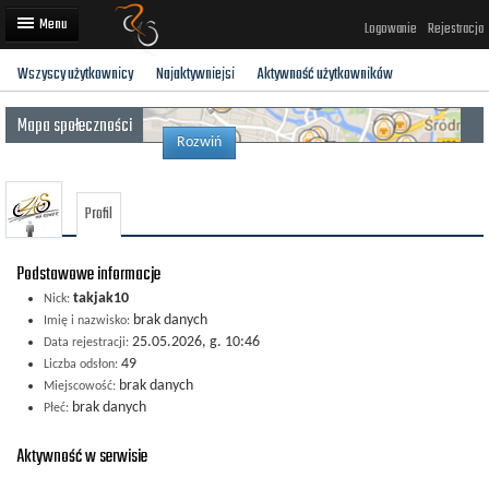
Logowanie
Rejestracja
Wszyscy użytkownicy
Najaktywniejsi
Aktywność użytkowników
Artykuły
Mapa społeczności
Trasy rowerowe
Rozwiń
Wyścigi rowerowe
Profil
Użytkownicy
Dodaj
Podstawowe informacje
takjak10
Nick:
brak danych
Imię i nazwisko:
25.05.2026, g. 10:46
Data rejestracji:
49
Liczba odsłon:
brak danych
Miejscowość:
brak danych
Płeć:
Aktywność w serwisie