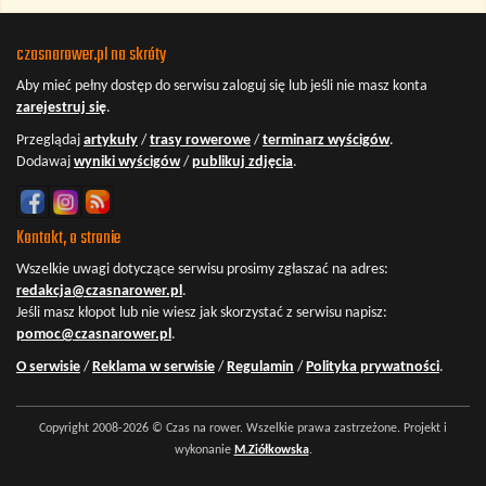
czasnarower.pl na skróty
Aby mieć pełny dostęp do serwisu
zaloguj się
lub jeśli nie masz konta
zarejestruj się
.
Przeglądaj
artykuły
/
trasy rowerowe
/
terminarz wyścigów
.
Dodawaj
wyniki wyścigów
/
publikuj zdjęcia
.
Kontakt, o stronie
Wszelkie uwagi dotyczące serwisu prosimy zgłaszać na adres:
redakcja@czasnarower.pl
.
Jeśli masz kłopot lub nie wiesz jak skorzystać z serwisu napisz:
pomoc@czasnarower.pl
.
O serwisie
/
Reklama w serwisie
/
Regulamin
/
Polityka prywatności
.
Copyright 2008-2026 © Czas na rower. Wszelkie prawa zastrzeżone. Projekt i
wykonanie
M.Ziółkowska
.