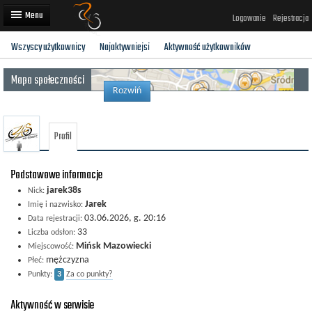
Logowanie
Rejestracja
Wszyscy użytkownicy
Najaktywniejsi
Aktywność użytkowników
Artykuły
Mapa społeczności
Trasy rowerowe
Rozwiń
Wyścigi rowerowe
Profil
Użytkownicy
Dodaj
Podstawowe informacje
jarek38s
Nick:
Jarek
Imię i nazwisko:
03.06.2026, g. 20:16
Data rejestracji:
33
Liczba odsłon:
Mińsk Mazowiecki
Miejscowość:
mężczyzna
Płeć:
Punkty:
3
Za co punkty?
Aktywność w serwisie