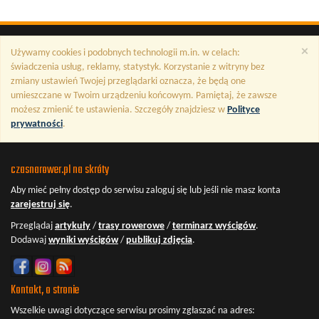
×
Używamy cookies i podobnych technologii m.in. w celach:
świadczenia usług, reklamy, statystyk. Korzystanie z witryny bez
zmiany ustawień Twojej przeglądarki oznacza, że będą one
umieszczane w Twoim urządzeniu końcowym. Pamiętaj, że zawsze
możesz zmienić te ustawienia. Szczegóły znajdziesz w
Polityce
prywatności
.
czasnarower.pl na skróty
Aby mieć pełny dostęp do serwisu
zaloguj się
lub jeśli nie masz konta
zarejestruj się
.
Przeglądaj
artykuły
/
trasy rowerowe
/
terminarz wyścigów
.
Dodawaj
wyniki wyścigów
/
publikuj zdjęcia
.
Kontakt, o stronie
Wszelkie uwagi dotyczące serwisu prosimy zgłaszać na adres: