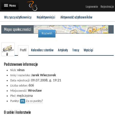
Logowanie
Rejestracja
Wszyscy użytkownicy
Najaktywniejsi
Aktywność użytkowników
Artykuły
Mapa społeczności
Trasy rowerowe
Rozwiń
Wyścigi rowerowe
Profil
Kalendarz startów
Artykuły
Trasy
Wyścigi
Użytkownicy
Dodaj
Podstawowe informacje
virus
Nick:
Jarek Wieczorek
Imię i nazwisko:
09.07.2008, g. 19:21
Data rejestracji:
606
Liczba odsłon:
Wrocław
Miejscowość:
mężczyzna
Płeć:
Punkty:
91
Za co punkty?
O sobie i kolarstwie