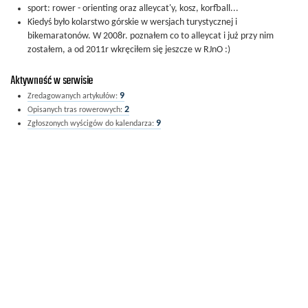
sport: rower - orienting oraz alleycat'y, kosz, korfball...
Kiedyś było kolarstwo górskie w wersjach turystycznej i
bikemaratonów. W 2008r. poznałem co to alleycat i już przy nim
zostałem, a od 2011r wkręciłem się jeszcze w RJnO :)
Aktywność w serwisie
9
Zredagowanych artykułów:
2
Opisanych tras rowerowych:
9
Zgłoszonych wyścigów do kalendarza: