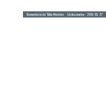
Komentarze do 'Bike Maraton - Zdzieszowice - 2016-05-21'