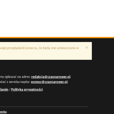
×
Twojej przeglądarki oznacza, że będą one umieszczane w
my zgłaszać na adres:
redakcja@czasnarower.pl
.
ystać z serwisu napisz:
pomoc@czasnarower.pl
.
lamin
/
Polityka prywatności
.
owska
.