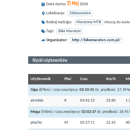
21 Maj
Data startu:
2016
Lokalizacja:
Zdzieszowice
Rodzaj wyścigu:
Maratony MTB
(Wyścig dla każde
Tagi:
Bike Maraton
Organizator:
http://bikemaraton.com.pl/
Wyniki użytkowników
Użytkownik
Płeć
Czas
Km/h
Ms
Giga
(87km) / czas zwycięzcy:
03:10:35
(śr. prędkosć: 27.39 k
airmisio
K
03:41:13
23.60
1
(
Mega
(55km) / czas zwycięzcy:
02:02:37
(śr. prędkosć: 26.91
ptacho
M
02:27:11
22.42
4