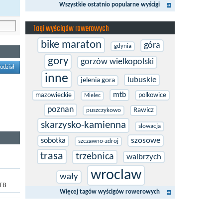
Wszystkie ostatnio popularne wyścigi
Tagi wyścigów rowerowych
bike maraton
góra
gdynia
gory
gorzów wielkopolski
udział
inne
lubuskie
jelenia gora
mtb
mazowieckie
polkowice
Mielec
poznan
Rawicz
puszczykowo
skarzysko-kamienna
slowacja
szosowe
sobotka
szczawno-zdroj
trasa
trzebnica
walbrzych
wroclaw
wały
MTB
Więcej tagów wyścigów rowerowych