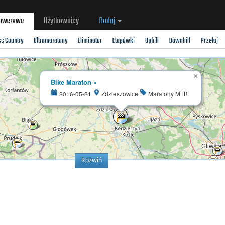
rowerowe
Użytkownicy
Dodaj
ss Country
Ultramaratony
Eliminator
Etapówki
Uphill
Downhill
Przełaj
×
Bike Maraton »
2016-05-21
Zdzieszowice
Maratony MTB
Rozwiń