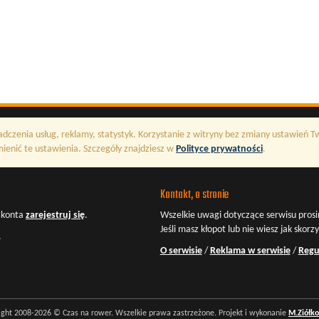
adczenia usług, reklamy, statystyk. Korzystanie z witryny bez zmiany ustawień 
enić te ustawienia. Szczegóły znajdziesz w
Polityce prywatności
.
Kontakt, o stronie
z konta
zarejestruj się
.
Wszelkie uwagi dotyczące serwisu prosi
Jeśli masz kłopot lub nie wiesz jak skorz
.
O serwisie
/
Reklama w serwisie
/
Regu
ight 2008-2026 © Czas na rower. Wszelkie prawa zastrzeżone. Projekt i wykonanie
M.Ziółk