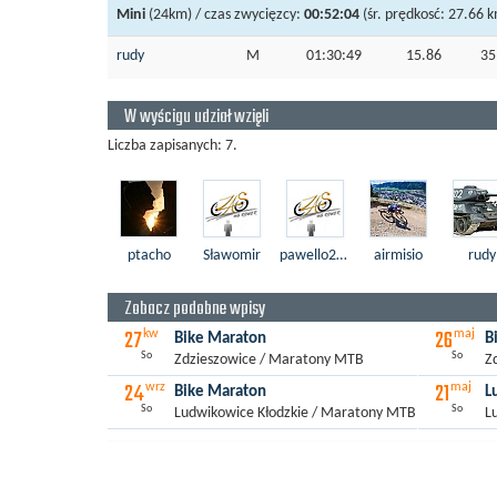
Mini
(24km) / czas zwycięzcy:
00:52:04
(śr. prędkosć: 27.66 k
rudy
M
01:30:49
15.86
3
W wyścigu udział wzięli
Liczba zapisanych: 7.
ptacho
Sławomir
pawello2035
airmisio
rudy
Zobacz podobne wpisy
27
26
kw
maj
Bike Maraton
B
So
So
Zdzieszowice / Maratony MTB
Z
24
21
wrz
maj
Bike Maraton
L
So
So
Ludwikowice Kłodzkie / Maratony MTB
L