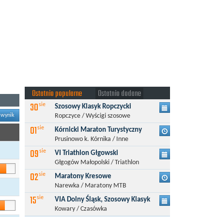
Ostatnio popularne
Ostatnio dodane
30
sie
Szosowy Klasyk Ropczycki
 wynik
Ropczyce / Wyścigi szosowe
01
sie
Kórnicki Maraton Turystyczny
Prusinowo k. Kórnika / Inne
09
sie
VI Triathlon Głgowski
Głgogów Małopolski / Triathlon
02
sie
Maratony Kresowe
Narewka / Maratony MTB
15
sie
VIA Dolny Śląsk, Szosowy Klasyk
Kowary / Czasówka