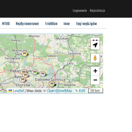
Logowanie
Rejestracja
MTBO
Rajdy rowerowe
Triathlon
Inne
Tagi wyścigów
+
−
Leaflet
|
Map data: ©
OpenStreetMap
✎ Edit
10 km