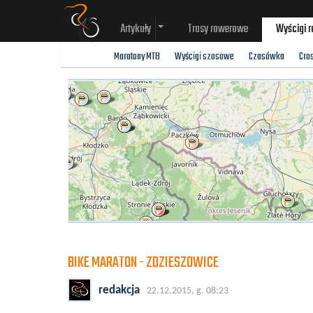
Artykuły
Trasy rowerowe
Wyścigi 
Maratony MTB
Wyścigi szosowe
Czasówka
Cro
BIKE MARATON - ZDZIESZOWICE
redakcja
22.12.2015, g. 08:23