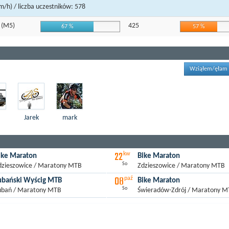
m/h) / liczba uczestników: 578
5
(M5)
425
67 %
57 %
Wziąłem/ęłam 
Jarek
mark
22
kw
ike Maraton
Bike Maraton
So
dzieszowice / Maratony MTB
Zdzieszowice / Maratony MTB
08
paź
ubański Wyścig MTB
Bike Maraton
So
ubań / Maratony MTB
Świeradów-Zdrój / Maratony 