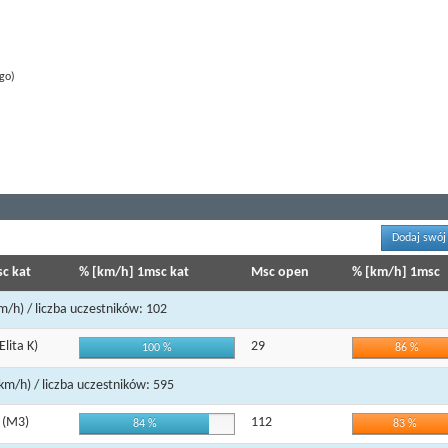
go)
Dodaj swój
c kat
% [km/h] 1msc kat
Msc open
% [km/h] 1msc
m/h) / liczba uczestników: 102
Elita K)
29
100 %
86 %
 km/h) / liczba uczestników: 595
0
(M3)
112
84 %
83 %