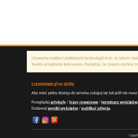
Używamy cookies i podobnych technologii m.in. w celach: świ
Twoim urządzeniu końcowym. Pamiętaj, że zawsze możesz zmi
czasnarower.pl na skróty
Aby mieć pełny dostęp do serwisu
zaloguj się
lub jeśli nie mas
Przeglądaj
artykuły
/
trasy rowerowe
/
terminarz wyścigów
Dodawaj
wyniki wyścigów
/
publikuj zdjęcia
.
Copyr