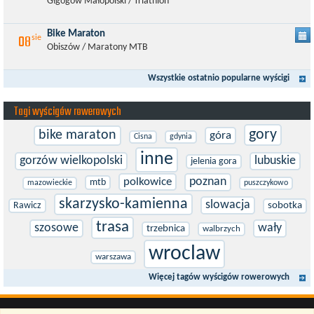
Głgogów Małopolski / Triathlon
Bike Maraton
08
sie
Obiszów / Maratony MTB
Wszystkie ostatnio popularne wyścigi
Tagi wyścigów rowerowych
gory
bike maraton
góra
Cisna
gdynia
inne
gorzów wielkopolski
lubuskie
jelenia gora
poznan
polkowice
mtb
mazowieckie
puszczykowo
skarzysko-kamienna
slowacja
Rawicz
sobotka
trasa
szosowe
wały
trzebnica
walbrzych
wroclaw
warszawa
Więcej tagów wyścigów rowerowych