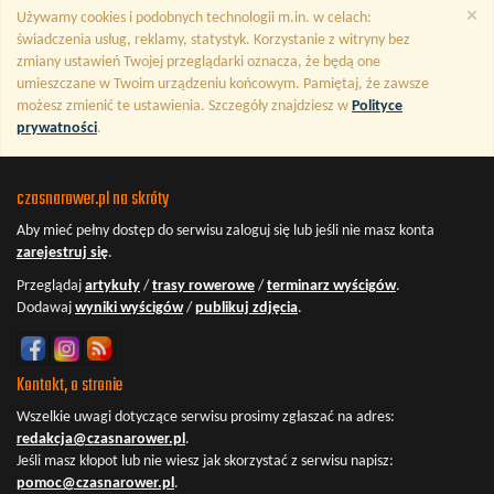
×
Używamy cookies i podobnych technologii m.in. w celach:
świadczenia usług, reklamy, statystyk. Korzystanie z witryny bez
zmiany ustawień Twojej przeglądarki oznacza, że będą one
umieszczane w Twoim urządzeniu końcowym. Pamiętaj, że zawsze
możesz zmienić te ustawienia. Szczegóły znajdziesz w
Polityce
prywatności
.
czasnarower.pl na skróty
Aby mieć pełny dostęp do serwisu
zaloguj się
lub jeśli nie masz konta
zarejestruj się
.
Przeglądaj
artykuły
/
trasy rowerowe
/
terminarz wyścigów
.
Dodawaj
wyniki wyścigów
/
publikuj zdjęcia
.
Kontakt, o stronie
Wszelkie uwagi dotyczące serwisu prosimy zgłaszać na adres:
redakcja@czasnarower.pl
.
Jeśli masz kłopot lub nie wiesz jak skorzystać z serwisu napisz:
pomoc@czasnarower.pl
.