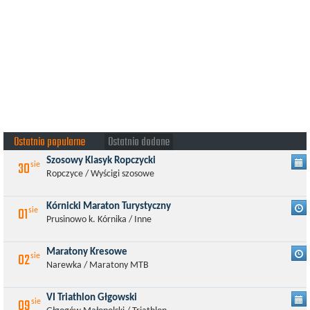
Ostatnio popularne
Ostatnio dodane
Szosowy Klasyk Ropczycki
30
sie
Ropczyce / Wyścigi szosowe
Kórnicki Maraton Turystyczny
01
sie
Prusinowo k. Kórnika / Inne
Maratony Kresowe
02
sie
Narewka / Maratony MTB
VI Triathlon Głgowski
09
sie