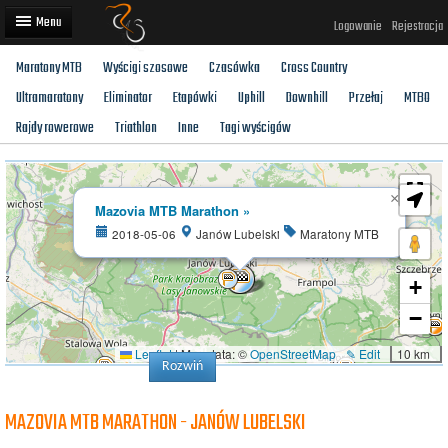
Logowanie
Rejestracja
Maratony MTB
Wyścigi szosowe
Czasówka
Cross Country
Artykuły
Ultramaratony
Eliminator
Etapówki
Uphill
Downhill
Przełaj
MTBO
Trasy rowerowe
Rajdy rowerowe
Triathlon
Inne
Tagi wyścigów
Wyścigi rowerowe
×
Użytkownicy
Mazovia MTB Marathon »
2018-05-06
Janów Lubelski
Maratony MTB
Dodaj
+
−
Leaflet
|
Map data: ©
OpenStreetMap
✎ Edit
10 km
Rozwiń
MAZOVIA MTB MARATHON - JANÓW LUBELSKI