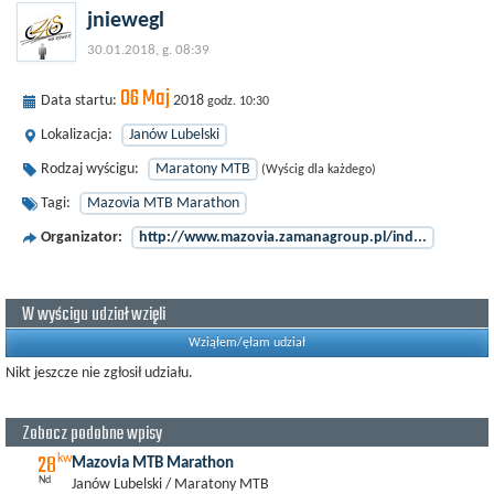
jniewegl
30.01.2018, g. 08:39
06 Maj
Data startu:
2018
godz. 10:30
Lokalizacja:
Janów Lubelski
Rodzaj wyścigu:
Maratony MTB
(Wyścig dla każdego)
Tagi:
Mazovia MTB Marathon
Organizator:
http://www.mazovia.zamanagroup.pl/ind...
W wyścigu udział wzięli
Wziąłem/ęłam udział
Nikt jeszcze nie zgłosił udziału.
Zobacz podobne wpisy
28
kw
Mazovia MTB Marathon
Nd
Janów Lubelski / Maratony MTB