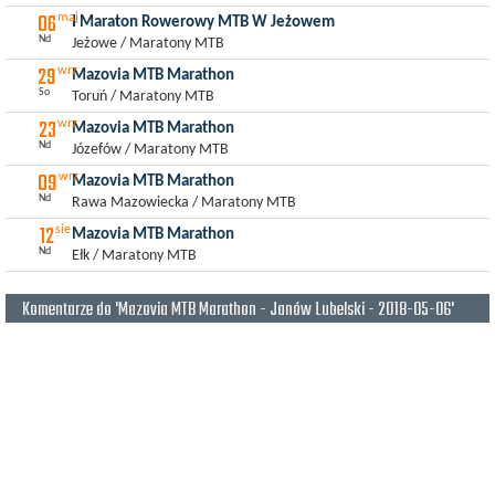
06
maj
I Maraton Rowerowy MTB W Jeżowem
Nd
Jeżowe / Maratony MTB
29
wrz
Mazovia MTB Marathon
So
Toruń / Maratony MTB
23
wrz
Mazovia MTB Marathon
Nd
Józefów / Maratony MTB
09
wrz
Mazovia MTB Marathon
Nd
Rawa Mazowiecka / Maratony MTB
12
sie
Mazovia MTB Marathon
Nd
Ełk / Maratony MTB
Komentarze do 'Mazovia MTB Marathon - Janów Lubelski - 2018-05-06'