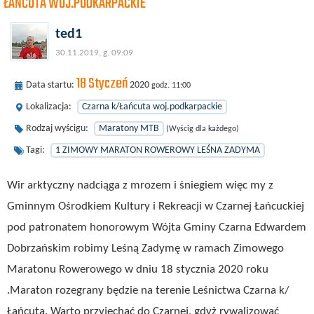
ŁAŃCUTA WOJ.PODKARPACKIE
ted1
30.11.2019, g. 09:09
18 Styczeń
Data startu:
2020
godz. 11:00
Lokalizacja:
Czarna k/Łańcuta woj.podkarpackie
Rodzaj wyścigu:
Maratony MTB
(Wyścig dla każdego)
Tagi:
1 ZIMOWY MARATON ROWEROWY LEŚNA ZADYMA
Wir arktyczny nadciąga z mrozem i śniegiem więc my z
Gminnym Ośrodkiem Kultury i Rekreacji w Czarnej Łańcuckiej
pod patronatem honorowym Wójta Gminy Czarna Edwardem
Dobrzańskim robimy Leśną Zadymę w ramach Zimowego
Maratonu Rowerowego w dniu 18 stycznia 2020 roku
.Maraton rozegrany będzie na terenie Leśnictwa Czarna k/
Łańcuta. Warto przyjechać do Czarnej, gdyż rywalizować