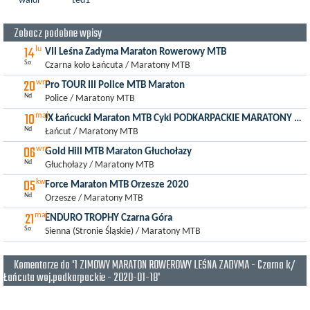
waldi
ted1
Zobacz podobne wpisy
14
lu
VII Leśna Zadyma Maraton Rowerowy MTB
So
Czarna koło Łańcuta / Maratony MTB
20
wrz
Pro TOUR III Police MTB Maraton
Nd
Police / Maratony MTB
10
maj
IX Łańcucki Maraton MTB Cykl PODKARPACKIE MARATONY MTB SZPRYCHA
Nd
Łańcut / Maratony MTB
06
wrz
Gold Hill MTB Maraton Głuchołazy
Nd
Głuchołazy / Maratony MTB
05
kw
Force Maraton MTB Orzesze 2020
Nd
Orzesze / Maratony MTB
21
maj
ENDURO TROPHY Czarna Góra
So
Sienna (Stronie Śląskie) / Maratony MTB
Komentarze do '1 ZIMOWY MARATON ROWEROWY LEŚNA ZADYMA - Czarna k/
Łańcuta woj.podkarpackie - 2020-01-18'