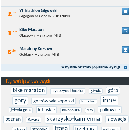
VI Triathlon Głgowski
09
sie
Głgogów Małopolski / Triathlon
Bike Maraton
08
sie
Obiszów / Maratony MTB
Maratony Kresowe
15
sie
Gołdap / Maratony MTB
Wszystkie ostatnio popularne wyścigi
Tagi wyścigów rowerowych
bike maraton
góra
bystrzyca kłodzka
gdynia
inne
gory
gorzów wielkopolski
harrachov
lubuskie
polkowice
jelenia gora
malopolska
mtb
skarzysko-kamienna
poznan
slowacja
Rawicz
trasa
trzebnica
szosowe
walbrzych
sobotka