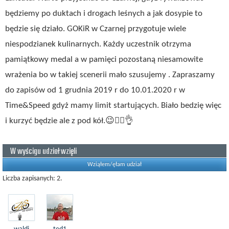
będziemy po duktach i drogach leśnych a jak dosypie to
będzie się działo. GOKiR w Czarnej przygotuje wiele
niespodzianek kulinarnych. Każdy uczestnik otrzyma
pamiątkowy medal a w pamięci pozostaną niesamowite
wrażenia bo w takiej scenerii mało szusujemy . Zapraszamy
do zapisów od 1 grudnia 2019 r do 10.01.2020 r w
Time&Speed gdyż mamy limit startujących. Biało bedzię więc
i kurzyć będzie ale z pod kół.
😉
🚴‍♂️
👌
W wyścigu udział wzięli
Wziąłem/ęłam udział
Liczba zapisanych: 2.