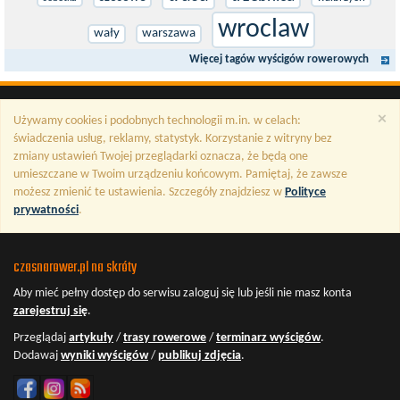
wroclaw
wały
warszawa
Więcej tagów wyścigów rowerowych
×
Używamy cookies i podobnych technologii m.in. w celach:
świadczenia usług, reklamy, statystyk. Korzystanie z witryny bez
zmiany ustawień Twojej przeglądarki oznacza, że będą one
umieszczane w Twoim urządzeniu końcowym. Pamiętaj, że zawsze
możesz zmienić te ustawienia. Szczegóły znajdziesz w
Polityce
prywatności
.
czasnarower.pl na skróty
Aby mieć pełny dostęp do serwisu
zaloguj się
lub jeśli nie masz konta
zarejestruj się
.
Przeglądaj
artykuły
/
trasy rowerowe
/
terminarz wyścigów
.
Dodawaj
wyniki wyścigów
/
publikuj zdjęcia
.