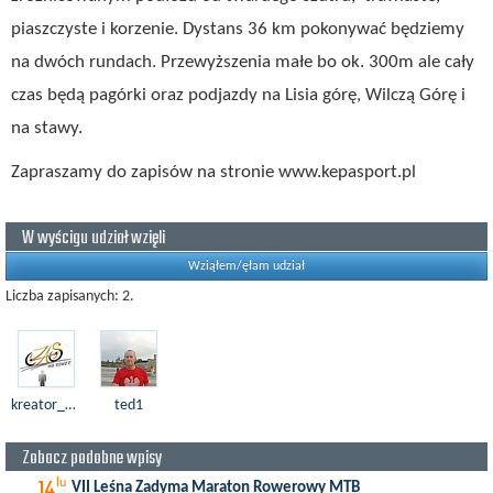
piaszczyste i korzenie. Dystans 36 km pokonywać będziemy
na dwóch rundach. Przewyższenia małe bo ok. 300m ale cały
czas będą pagórki oraz podjazdy na Lisia górę, Wilczą Górę i
na stawy.
Zapraszamy do zapisów na stronie www.kepasport.pl
W wyścigu udział wzięli
Wziąłem/ęłam udział
Liczba zapisanych: 2.
kreator__1976
ted1
Zobacz podobne wpisy
14
lu
VII Leśna Zadyma Maraton Rowerowy MTB