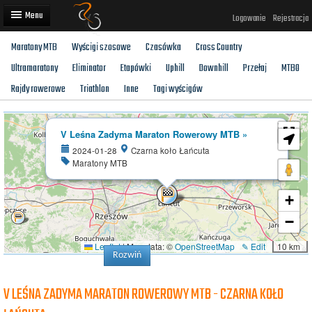
Logowanie
Rejestracja
Maratony MTB
Wyścigi szosowe
Czasówka
Cross Country
Artykuły
Ultramaratony
Eliminator
Etapówki
Uphill
Downhill
Przełaj
MTBO
Trasy rowerowe
Rajdy rowerowe
Triathlon
Inne
Tagi wyścigów
Wyścigi rowerowe
×
V Leśna Zadyma Maraton Rowerowy MTB »
Użytkownicy
2024-01-28
Czarna koło Łańcuta
Maratony MTB
Dodaj
+
−
Leaflet
|
Map data: ©
OpenStreetMap
✎ Edit
10 km
Rozwiń
V LEŚNA ZADYMA MARATON ROWEROWY MTB - CZARNA KOŁO