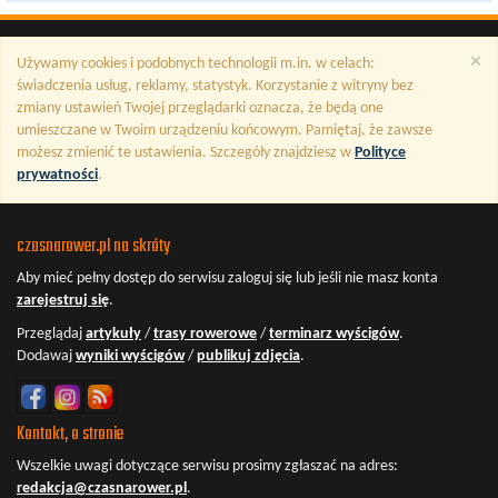
×
Używamy cookies i podobnych technologii m.in. w celach:
świadczenia usług, reklamy, statystyk. Korzystanie z witryny bez
zmiany ustawień Twojej przeglądarki oznacza, że będą one
umieszczane w Twoim urządzeniu końcowym. Pamiętaj, że zawsze
możesz zmienić te ustawienia. Szczegóły znajdziesz w
Polityce
prywatności
.
czasnarower.pl na skróty
Aby mieć pełny dostęp do serwisu
zaloguj się
lub jeśli nie masz konta
zarejestruj się
.
Przeglądaj
artykuły
/
trasy rowerowe
/
terminarz wyścigów
.
Dodawaj
wyniki wyścigów
/
publikuj zdjęcia
.
Kontakt, o stronie
Wszelkie uwagi dotyczące serwisu prosimy zgłaszać na adres:
redakcja@czasnarower.pl
.