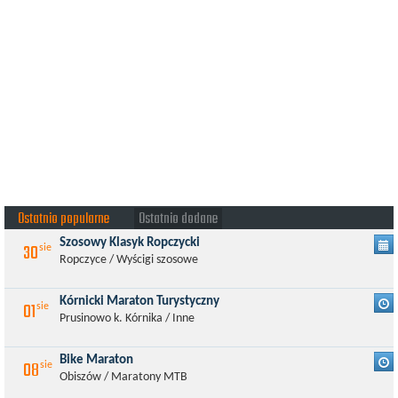
Ostatnio popularne
Ostatnio dodane
Szosowy Klasyk Ropczycki
30
sie
Ropczyce / Wyścigi szosowe
Kórnicki Maraton Turystyczny
01
sie
Prusinowo k. Kórnika / Inne
Bike Maraton
08
sie
Obiszów / Maratony MTB