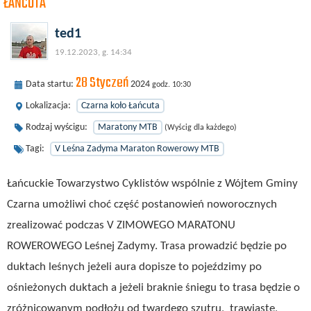
ŁAŃCUTA
ted1
19.12.2023, g. 14:34
28 Styczeń
Data startu:
2024
godz. 10:30
Lokalizacja:
Czarna koło Łańcuta
Rodzaj wyścigu:
Maratony MTB
(Wyścig dla każdego)
Tagi:
V Leśna Zadyma Maraton Rowerowy MTB
Łańcuckie Towarzystwo Cyklistów wspólnie z Wójtem Gminy
Czarna umożliwi choć część postanowień noworocznych
zrealizować podczas V ZIMOWEGO MARATONU
ROWEROWEGO Leśnej Zadymy. Trasa prowadzić będzie po
duktach leśnych jeżeli aura dopisze to pojeździmy po
ośnieżonych duktach a jeżeli braknie śniegu to trasa będzie o
zróżnicowanym podłożu od twardego szutru, trawiaste,