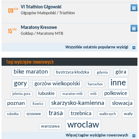
VI Triathlon Głgowski
09
sie
Głgogów Małopolski / Triathlon
Maratony Kresowe
15
sie
Gołdap / Maratony MTB
Wszystkie ostatnio popularne wyścigi
Tagi wyścigów rowerowych
bike maraton
góra
bystrzyca kłodzka
gdynia
inne
gory
gorzów wielkopolski
harrachov
polkowice
lubuskie
jelenia gora
maraton mtb
mtb
skarzysko-kamienna
poznan
slowacja
Rawicz
trasa
trzebnica
szosowe
wały
walbrzych
sobotka
wroclaw
warszawa
Więcej tagów wyścigów rowerowych