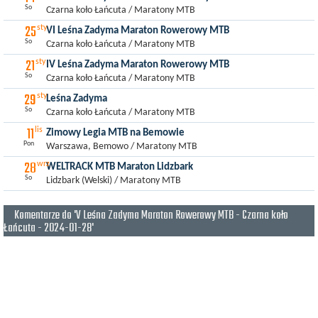
So
Czarna koło Łańcuta / Maratony MTB
25
sty
VI Leśna Zadyma Maraton Rowerowy MTB
So
Czarna koło Łańcuta / Maratony MTB
21
sty
IV Leśna Zadyma Maraton Rowerowy MTB
So
Czarna koło Łańcuta / Maratony MTB
29
sty
Leśna Zadyma
So
Czarna koło Łańcuta / Maratony MTB
11
lis
Zimowy Legia MTB na Bemowie
Pon
Warszawa, Bemowo / Maratony MTB
28
wrz
WELTRACK MTB Maraton Lidzbark
So
Lidzbark (Welski) / Maratony MTB
Komentarze do 'V Leśna Zadyma Maraton Rowerowy MTB - Czarna koło
Łańcuta - 2024-01-28'