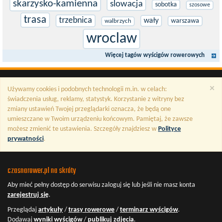
skarzysko-kamienna
slowacja
sobotka
szosowe
trasa
trzebnica
wały
warszawa
walbrzych
wroclaw
Więcej tagów wyścigów rowerowych
×
Używamy cookies i podobnych technologii m.in. w celach:
świadczenia usług, reklamy, statystyk. Korzystanie z witryny bez
zmiany ustawień Twojej przeglądarki oznacza, że będą one
umieszczane w Twoim urządzeniu końcowym. Pamiętaj, że zawsze
możesz zmienić te ustawienia. Szczegóły znajdziesz w
Polityce
prywatności
.
czasnarower.pl na skróty
Aby mieć pełny dostęp do serwisu
zaloguj się
lub jeśli nie masz konta
zarejestruj się
.
Przeglądaj
artykuły
/
trasy rowerowe
/
terminarz wyścigów
.
Dodawaj
wyniki wyścigów
/
publikuj zdjęcia
.