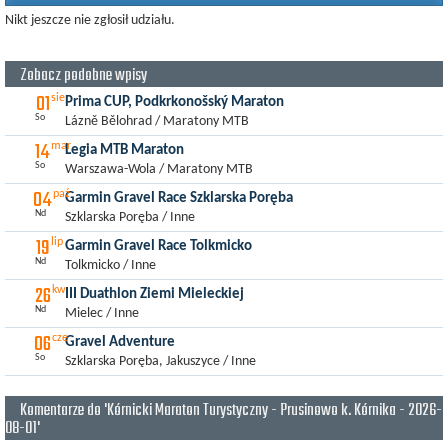
Nikt jeszcze nie zgłosił udziału.
Zobacz podobne wpisy
01
sie
Prima CUP, Podkrkonošský Maraton
So
Lázně Bělohrad / Maratony MTB
14
mar
Legia MTB Maraton
So
Warszawa-Wola / Maratony MTB
04
paź
Garmin Gravel Race Szklarska Poręba
Nd
Szklarska Poręba / Inne
19
lip
Garmin Gravel Race Tolkmicko
Nd
Tolkmicko / Inne
26
kw
III Duathlon Ziemi Mieleckiej
Nd
Mielec / Inne
06
cze
Gravel Adventure
So
Szklarska Poręba, Jakuszyce / Inne
Komentarze do 'Kórnicki Maraton Turystyczny - Prusinowo k. Kórnika - 2026-
08-01'