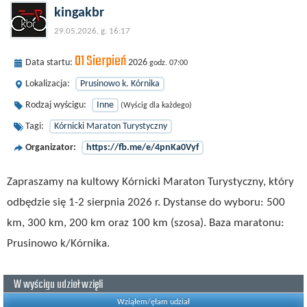
kingakbr
29.05.2026, g. 16:17
01 Sierpień
Data startu:
2026
godz. 07:00
Lokalizacja:
Prusinowo k. Kórnika
Rodzaj wyścigu:
Inne
(Wyścig dla każdego)
Tagi:
Kórnicki Maraton Turystyczny
Organizator:
https://fb.me/e/4pnKa0Vyf
Zapraszamy na kultowy Kórnicki Maraton Turystyczny, który
odbędzie się 1-2 sierpnia 2026 r. Dystanse do wyboru: 500
km, 300 km, 200 km oraz 100 km (szosa). Baza maratonu:
Prusinowo k/Kórnika.
W wyścigu udział wzięli
Wziąłem/ęłam udział