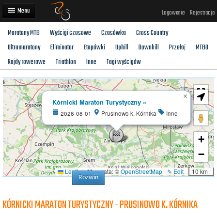
Logowanie
Rejestracja
Maratony MTB
Wyścigi szosowe
Czasówka
Cross Country
Artykuły
Ultramaratony
Eliminator
Etapówki
Uphill
Downhill
Przełaj
MTBO
Trasy rowerowe
Rajdy rowerowe
Triathlon
Inne
Tagi wyścigów
Wyścigi rowerowe
×
Użytkownicy
Kórnicki Maraton Turystyczny »
2026-08-01
Prusinowo k. Kórnika
Inne
Dodaj
+
−
Leaflet
|
Map data: ©
OpenStreetMap
✎ Edit
10 km
Rozwiń
KÓRNICKI MARATON TURYSTYCZNY - PRUSINOWO K. KÓRNIKA