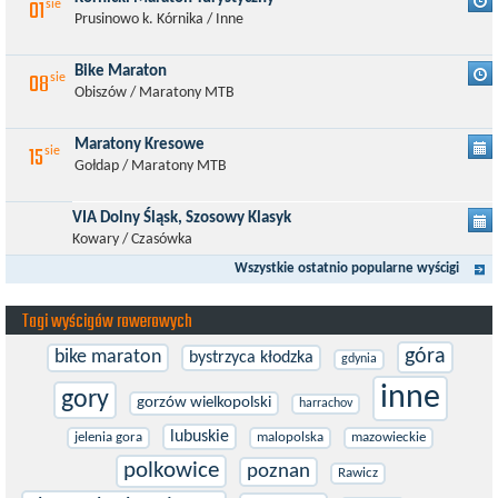
01
sie
Prusinowo k. Kórnika / Inne
Bike Maraton
08
sie
Obiszów / Maratony MTB
Maratony Kresowe
15
sie
Gołdap / Maratony MTB
VIA Dolny Śląsk, Szosowy Klasyk
Kowary / Czasówka
Wszystkie ostatnio popularne wyścigi
Tagi wyścigów rowerowych
góra
bike maraton
bystrzyca kłodzka
gdynia
inne
gory
gorzów wielkopolski
harrachov
lubuskie
jelenia gora
malopolska
mazowieckie
polkowice
poznan
Rawicz