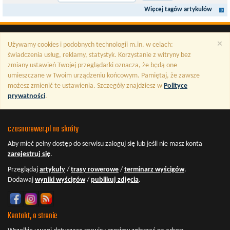
Więcej tagów artykułów
×
Używamy cookies i podobnych technologii m.in. w celach:
świadczenia usług, reklamy, statystyk. Korzystanie z witryny bez
zmiany ustawień Twojej przeglądarki oznacza, że będą one
umieszczane w Twoim urządzeniu końcowym. Pamiętaj, że zawsze
możesz zmienić te ustawienia. Szczegóły znajdziesz w
Polityce
prywatności
.
czasnarower.pl na skróty
Aby mieć pełny dostęp do serwisu
zaloguj się
lub jeśli nie masz konta
zarejestruj się
.
Przeglądaj
artykuły
/
trasy rowerowe
/
terminarz wyścigów
.
Dodawaj
wyniki wyścigów
/
publikuj zdjęcia
.
Kontakt, o stronie