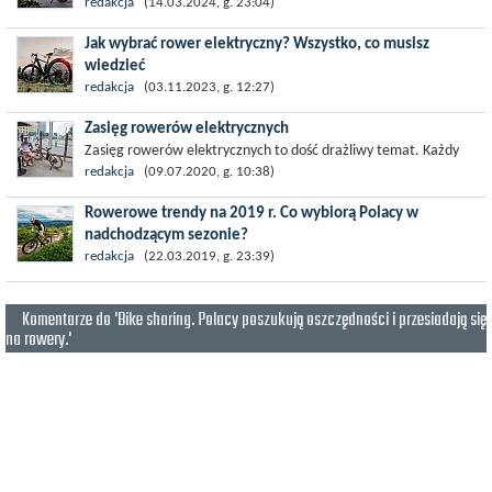
Popularność rowerów elektrycznych w Polsce stale rośnie. Nic
redakcja
(14.03.2024, g. 23:04)
dziwnego – to ekologiczny, wygodny i coraz bardziej przystępny
Jak wybrać rower elektryczny? Wszystko, co musisz
cenowo...
wiedzieć
Rowery elektryczne z roku na rok cieszą się coraz większą
redakcja
(03.11.2023, g. 12:27)
popularnością wśród osób w każdym wieku. Do wyboru mamy
Zasięg rowerów elektrycznych
zarówno...
Zasięg rowerów elektrycznych to dość drażliwy temat. Każdy
chciałby wiedzieć, ile przejedzie e-bike. W praktyce zależy to od
redakcja
(09.07.2020, g. 10:38)
wielu rzeczy. W...
Rowerowe trendy na 2019 r. Co wybiorą Polacy w
nadchodzącym sezonie?
Rower to dla niektórych środek transportu, dla innych sens
redakcja
(22.03.2019, g. 23:39)
życia. Bez wątpienia z perspektywy rowerowego siodełka, świat
staje się...
Komentarze do 'Bike sharing. Polacy poszukują oszczędności i przesiadają się
na rowery.'