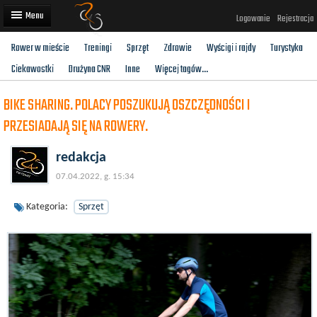
Logowanie
Rejestracja
Rower w mieście
Treningi
Sprzęt
Zdrowie
Wyścigi i rajdy
Turystyka
Artykuły
Ciekawostki
Drużyna CNR
Inne
Więcej tagów...
Trasy rowerowe
BIKE SHARING. POLACY POSZUKUJĄ OSZCZĘDNOŚCI I
Wyścigi rowerowe
PRZESIADAJĄ SIĘ NA ROWERY.
Użytkownicy
redakcja
Dodaj
07.04.2022, g. 15:34
Kategoria:
Sprzęt