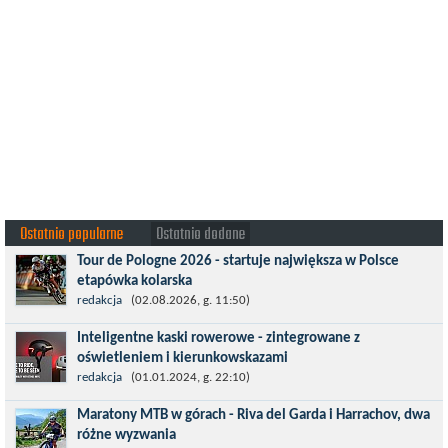
Ostatnio popularne
Ostatnio dodane
Tour de Pologne 2026 - startuje największa w Polsce
etapówka kolarska
Tour de Pologne 2026 to jedno z najbardziej prestiżowych
redakcja
(02.08.2026, g. 11:50)
wydarzeń sportowych w Polsce. wyścig zaliczany po raz 22. do
Inteligentne kaski rowerowe - zintegrowane z
prestiżowego cyklu UCI World...
oświetleniem i kierunkowskazami
Temat bezpieczeństwa jazdy wchodzi na nowy poziom. Do tej
redakcja
(01.01.2024, g. 22:10)
pory kask było odpowiedzialny przede wszystkim za
Maratony MTB w górach - Riva del Garda i Harrachov, dwa
bezpieczeństwo rowerzysty, ochronę...
różne wyzwania