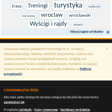
turystyka
Treningi
trasa
walbrzych
wroclaw
wrocławski
warszawa
Wyścigi i rajdy
zdrowie
Więcej tagów artykułów
×
Używamy cookies i podobnych technologii m.in. w celach:
świadczenia usług, reklamy, statystyk. Korzystanie z witryny bez
zmiany ustawień Twojej przeglądarki oznacza, że będą one
umieszczane w Twoim urządzeniu końcowym. Pamiętaj, że zawsze
możesz zmienić te ustawienia. Szczegóły znajdziesz w
Polityce
prywatności
.
czasnarower.pl na skróty
Aby mieć pełny dostęp do serwisu
zaloguj się
lub jeśli nie masz konta
zarejestruj się
.
Przeglądaj
artykuły
/
trasy rowerowe
/
terminarz wyścigów
.