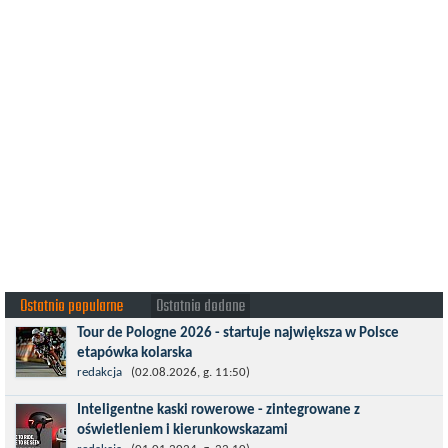
Ostatnio popularne
Ostatnio dodane
Tour de Pologne 2026 - startuje największa w Polsce
etapówka kolarska
Tour de Pologne 2026 to jedno z najbardziej prestiżowych
redakcja
(02.08.2026, g. 11:50)
wydarzeń sportowych w Polsce. wyścig zaliczany po raz 22. do
Inteligentne kaski rowerowe - zintegrowane z
prestiżowego cyklu UCI World...
oświetleniem i kierunkowskazami