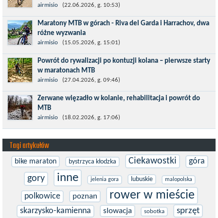
Czerwiec w moim planie oznaczał wejście w najbardziej
airmisio
(22.06.2026, g. 10:53)
wymagający etap i cel pierwszej części sezonu: Puchar Świata w
Maratony MTB w górach - Riva del Garda i Harrachov, dwa
maratonie MTB w Dolomitach...
różne wyzwania
Maj to idealny czas, by z płaskich i szybkich wyścigów przejść do
airmisio
(15.05.2026, g. 15:01)
znacznie bardziej ambitnych wyzwań, jakimi są górskie wyścigi
Powrót do rywalizacji po kontuzji kolana – pierwsze starty
MTB....
w maratonach MTB
Prawdziwym testem po kontuzji kolana i uszkodzeniu więzadeł
airmisio
(27.04.2026, g. 09:46)
jest powrót do sportowej rywalizacji. Podczas zawodów znikają
Zerwane więzadło w kolanie, rehabilitacja i powrót do
bariery,...
MTB
W sporcie nie ma kalkulacji, niezależnie od stopnia
airmisio
(18.02.2026, g. 17:06)
zaawansowania. Trenujesz, startujesz w zawodach i chcesz po
prostu oddać się grze, dać z siebie...
Tagi artykułów
Ciekawostki
góra
bike maraton
bystrzyca kłodzka
inne
gory
lubuskie
jelenia gora
malopolska
rower w mieście
polkowice
poznan
skarzysko-kamienna
sprzęt
slowacja
sobotka