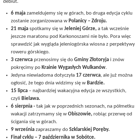
debiut.
6 maja
zameldujemy się w górach, bo druga edycja cyklu
zostanie zorganizowana w
Polanicy – Zdroju.
21 maja
spotkamy się w
Jeleniej Górze,
a tak wcześnie
jeszcze maratonu pod Karkonoszami nie było. Pora więc
sprawdzić jak wygląda jeleniogórska wiosna z perpektywy
roweru górskiego.
3 czerwca
przenosimy się do
Gminy Złotoryja
i znów
pokręcimy po
Krainie Wygasłych Wulkanów
.
Jedyna niewiadoma dotyczyła
17 czerwca
, ale już można
ogłosić, że tego dnia widzimy się w
Bardzie.
15 lipca
– najbardziej wakacyjna edycja ze wszystkich,
czyli
Bielawa.
6 sierpnia -
tak jak w poprzednich sezonach, na półmetku
wakacji zatrzymamy się w
Obiszowie,
robiąc przerwę od
ścigania się w górach.
9 września
zapraszamy do
Szklarskiej Poręby.
Finał cyklu – 7 października w Sobótce.