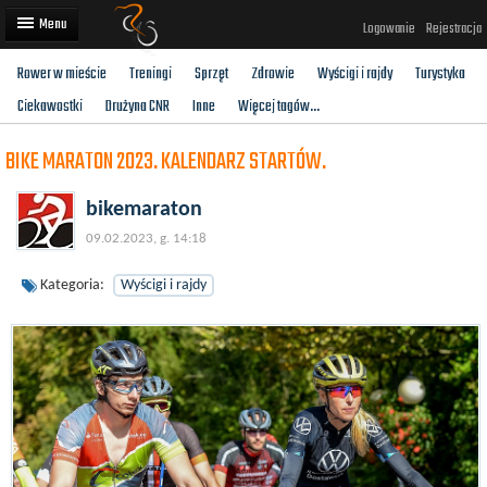
Logowanie
Rejestracja
Rower w mieście
Treningi
Sprzęt
Zdrowie
Wyścigi i rajdy
Turystyka
Artykuły
Ciekawostki
Drużyna CNR
Inne
Więcej tagów...
Trasy rowerowe
BIKE MARATON 2023. KALENDARZ STARTÓW.
Wyścigi rowerowe
bikemaraton
Użytkownicy
09.02.2023, g. 14:18
Dodaj
Kategoria:
Wyścigi i rajdy