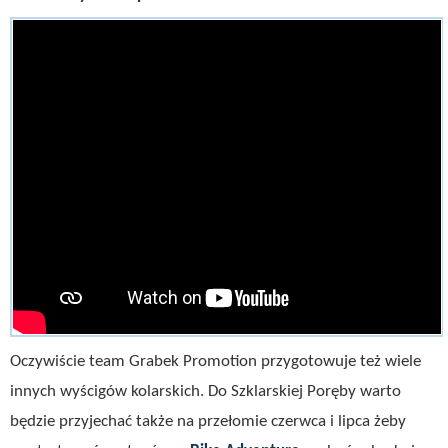
Oczywiście team Grabek Promotion przygotowuje też wiele
innych wyścigów kolarskich. Do Szklarskiej Poręby warto
będzie przyjechać także na przełomie czerwca i lipca żeby