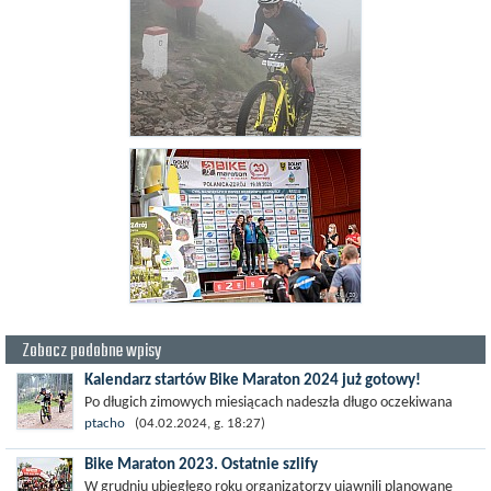
Zobacz podobne wpisy
Kalendarz startów Bike Maraton 2024 już gotowy!
Po długich zimowych miesiącach nadeszła długo oczekiwana
chwila. Jest już długo wyczekiwany Kalendarz startów Bike
ptacho
(04.02.2024, g. 18:27)
Maraton . Sprawdźcie,...
Bike Maraton 2023. Ostatnie szlify
W grudniu ubiegłego roku organizatorzy ujawnili planowane