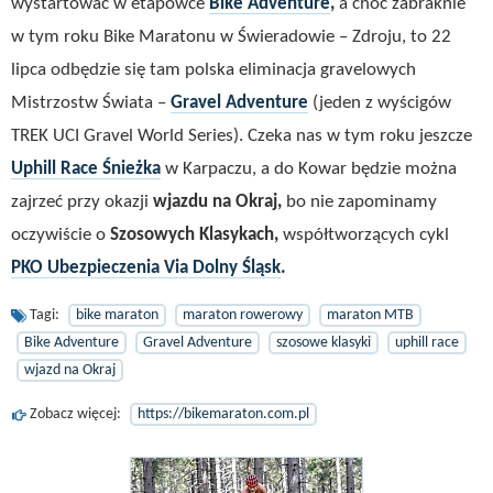
wystartować w etapówce
Bike Adventure
,
a choć zabraknie
w tym roku Bike Maratonu w Świeradowie – Zdroju, to 22
lipca odbędzie się tam polska eliminacja gravelowych
Mistrzostw Świata –
Gravel Adventure
(jeden z wyścigów
TREK UCI Gravel World Series). Czeka nas w tym roku jeszcze
Uphill Race Śnieżka
w Karpaczu, a do Kowar będzie można
zajrzeć przy okazji
wjazdu na Okraj,
bo nie zapominamy
oczywiście o
Szosowych Klasykach,
współtworzących cykl
PKO Ubezpieczenia Via Dolny Śląsk
.
Tagi:
bike maraton
maraton rowerowy
maraton MTB
Bike Adventure
Gravel Adventure
szosowe klasyki
uphill race
wjazd na Okraj
Zobacz więcej:
https://bikemaraton.com.pl