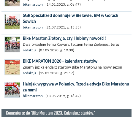
daty wszystkich zaplanowanych edycji cyklu Bike Maraton 2023.
bikemaraton
(14.01.2023, g. 08:47)
W kalendarzu widniał...
SGR Specialized dominuje w Bielawie. BM w Górach
Sowich
Kolejna mocna edycja Bike Maratonu za nami. Na trudnej i
bikemaraton
(21.07.2021, g. 13:53)
interwałowej trasie dystansu GIGA ton rywalizacji nadawał
Bike Maraton Złotoryja, czyli lubimy nowości!
team SGR Specialized. Od...
Dwa tygodnie temu Kowary, tydzień temu Zieleniec, teraz
Złotoryja, a za tydzień Jelenia Góra. Za dwa tygodnie Polanica –
redakcja
(07.09.2020, g. 19:30)
Zdrój....
BIKE MARATON 2020 - kalendarz startów
Znamy już kalendarz startów Bike Maratonu na nowy sezon
2020r. To już 20 edycja tego popularnego cyklu wyścigów.
redakcja
(15.02.2020, g. 21:17)
Organizatorzy...
Halejak wygrywa w Polanicy. Trzecia edycja Bike Maratonu
za nami
Polanica–Zdrój ma dwa oblicza: jedno – ciche, spokojne,
bikemaraton
(13.05.2019, g. 18:42)
spacerowe i uzdrowiskowe oraz drugie – szalone, strome,
pełne...
Komentarze do 'Bike Maraton 2023. Kalendarz startów.'