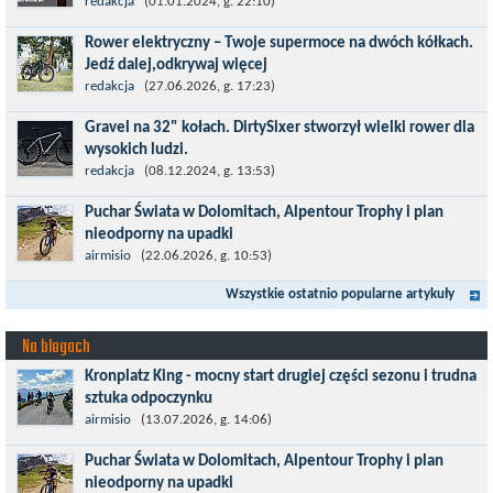
Temat bezpieczeństwa jazdy wchodzi na nowy poziom. Do tej
redakcja
(01.01.2024, g. 22:10)
pory kask było odpowiedzialny przede wszystkim za
Rower elektryczny – Twoje supermoce na dwóch kółkach.
bezpieczeństwo rowerzysty, ochronę...
Jedź dalej,odkrywaj więcej
Marzenia o dalekich podróżach bez ogromnego zmęczenia stają
redakcja
(27.06.2026, g. 17:23)
się rzeczywistością dzięki nowoczesnym technologiom ukrytym
Gravel na 32" kołach. DirtySixer stworzył wielki rower dla
w jednośladach....
wysokich ludzi.
Wszyscy już zdążyli zapomnieć, jaką rewolucją okazały się
redakcja
(08.12.2024, g. 13:53)
rowery typu 29'er. Z początku wydawało się, że będzie to dobry
Puchar Świata w Dolomitach, Alpentour Trophy i plan
kompromis dla...
nieodporny na upadki
Czerwiec w moim planie oznaczał wejście w najbardziej
airmisio
(22.06.2026, g. 10:53)
wymagający etap i cel pierwszej części sezonu: Puchar Świata w
Wszystkie ostatnio popularne artykuły
maratonie MTB w Dolomitach...
Na blogach
Kronplatz King - mocny start drugiej części sezonu i trudna
sztuka odpoczynku
Kronplatz King, epicki MTB Maraton z metą na 2275 m we
airmisio
(13.07.2026, g. 14:06)
włoskich Alpach – łącznie 3000 metrów przewyższenia na
Puchar Świata w Dolomitach, Alpentour Trophy i plan
dystansie 60 km, ze...
nieodporny na upadki