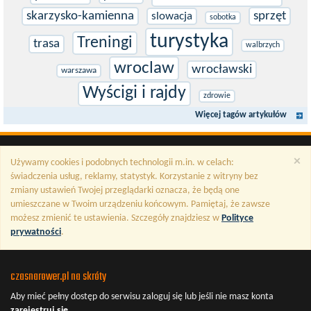
skarzysko-kamienna
sprzęt
slowacja
sobotka
turystyka
Treningi
trasa
walbrzych
wroclaw
wrocławski
warszawa
Wyścigi i rajdy
zdrowie
Więcej tagów artykułów
×
Używamy cookies i podobnych technologii m.in. w celach:
świadczenia usług, reklamy, statystyk. Korzystanie z witryny bez
zmiany ustawień Twojej przeglądarki oznacza, że będą one
umieszczane w Twoim urządzeniu końcowym. Pamiętaj, że zawsze
możesz zmienić te ustawienia. Szczegóły znajdziesz w
Polityce
prywatności
.
czasnarower.pl na skróty
Aby mieć pełny dostęp do serwisu
zaloguj się
lub jeśli nie masz konta
zarejestruj się
.