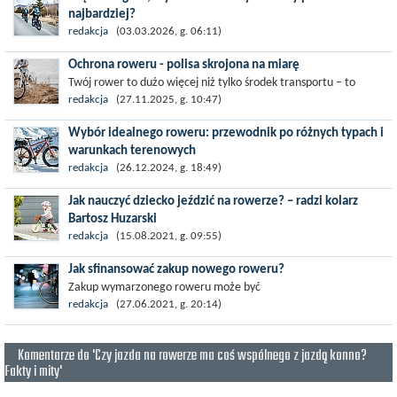
najbardziej?
Jeszcze kilka lat temu widok roweru elektrycznego na szlaku
redakcja
(03.03.2026, g. 06:11)
budził zaciekawienie, a czasem i lekki uśmiech pobłażania. Dziś?
Ochrona roweru - polisa skrojona na miarę
Uśmiechają się...
Twój rower to dużo więcej niż tylko środek transportu – to
często towarzysz codziennych podróży, solidne narzędzie
redakcja
(27.11.2025, g. 10:47)
pracy,...
Wybór idealnego roweru: przewodnik po różnych typach i
warunkach terenowych
Rowery od dawna są nie tylko środkiem transportu, ale także
redakcja
(26.12.2024, g. 18:49)
sposobem na aktywne spędzanie czasu, poprawę kondycji
Jak nauczyć dziecko jeździć na rowerze? – radzi kolarz
fizycznej oraz odkrywanie nowych...
Bartosz Huzarski
Nauka samodzielnego poruszania się na jednośladzie, bez
redakcja
(15.08.2021, g. 09:55)
stabilizatorów i podpórek, to wielka chwila dla każdego dziecka i
Jak sfinansować zakup nowego roweru?
jego...
Zakup wymarzonego roweru może być
wystarczającym wyzwaniem bez uwzględniania sposobu
redakcja
(27.06.2021, g. 20:14)
zapłaty. Istnieje wiele świetnych, tanich sposobów...
Komentarze do 'Czy jazda na rowerze ma coś wspólnego z jazdą konno?
Fakty i mity'