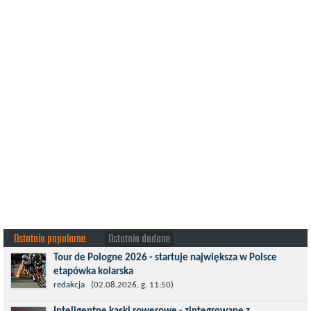
Ostatnio popularne
Ostatnio dodane
Tour de Pologne 2026 - startuje największa w Polsce
etapówka kolarska
Tour de Pologne 2026 to jedno z najbardziej prestiżowych
redakcja
(02.08.2026, g. 11:50)
wydarzeń sportowych w Polsce. wyścig zaliczany po raz 22. do