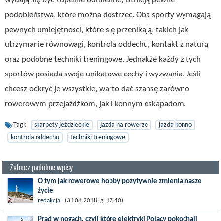
wydają się być zupełnie odmienne, istnieją pewne
podobieństwa, które można dostrzec. Oba sporty wymagają
pewnych umiejętności, które się przenikają, takich jak
utrzymanie równowagi, kontrola oddechu, kontakt z naturą
oraz podobne techniki treningowe. Jednakże każdy z tych
sportów posiada swoje unikatowe cechy i wyzwania. Jeśli
chcesz odkryć je wszystkie, warto dać szansę zarówno
rowerowym przejażdżkom, jak i konnym eskapadom.
Tagi:
skarpety jeździeckie
jazda na rowerze
jazda konno
kontrola oddechu
techniki treningowe
Zobacz podobne wpisy
O tym jak rowerowe hobby pozytywnie zmienia nasze
życie
Spędzasz godziny pedałując, więc na pewno zdajesz sobie
redakcja
(31.08.2018, g. 17:40)
sprawę z tego, jak wielki wpływ na Twoje życie ma rower. Nie
Prąd w nogach, czyli które elektryki Polacy pokochali
chodzi nam tylko o korzyści...