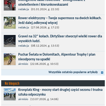
Inteligentne kaski rowerowe - zintegrowane z
prestiżowego cyklu UCI World...
oświetleniem i kierunkowskazami
Temat bezpieczeństwa jazdy wchodzi na nowy poziom. Do tej
redakcja
(01.01.2024, g. 22:10)
pory kask było odpowiedzialny przede wszystkim za
Rower elektryczny – Twoje supermoce na dwóch kółkach.
bezpieczeństwo rowerzysty, ochronę...
Jedź dalej,odkrywaj więcej
Marzenia o dalekich podróżach bez ogromnego zmęczenia stają
redakcja
(27.06.2026, g. 17:23)
się rzeczywistością dzięki nowoczesnym technologiom ukrytym
Gravel na 32" kołach. DirtySixer stworzył wielki rower dla
w jednośladach....
wysokich ludzi.
Wszyscy już zdążyli zapomnieć, jaką rewolucją okazały się
redakcja
(08.12.2024, g. 13:53)
rowery typu 29'er. Z początku wydawało się, że będzie to dobry
Puchar Świata w Dolomitach, Alpentour Trophy i plan
kompromis dla...
nieodporny na upadki
Czerwiec w moim planie oznaczał wejście w najbardziej
airmisio
(22.06.2026, g. 10:53)
wymagający etap i cel pierwszej części sezonu: Puchar Świata w
Wszystkie ostatnio popularne artykuły
maratonie MTB w Dolomitach...
Na blogach
Kronplatz King - mocny start drugiej części sezonu i trudna
sztuka odpoczynku
Kronplatz King, epicki MTB Maraton z metą na 2275 m we
airmisio
(13.07.2026, g. 14:06)
włoskich Alpach – łącznie 3000 metrów przewyższenia na