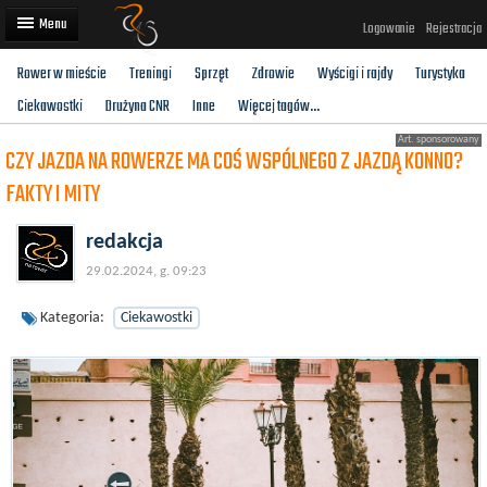
Logowanie
Rejestracja
Rower w mieście
Treningi
Sprzęt
Zdrowie
Wyścigi i rajdy
Turystyka
Artykuły
Ciekawostki
Drużyna CNR
Inne
Więcej tagów...
Trasy rowerowe
CZY JAZDA NA ROWERZE MA COŚ WSPÓLNEGO Z JAZDĄ KONNO?
Wyścigi rowerowe
FAKTY I MITY
Użytkownicy
redakcja
Dodaj
29.02.2024, g. 09:23
Kategoria:
Ciekawostki