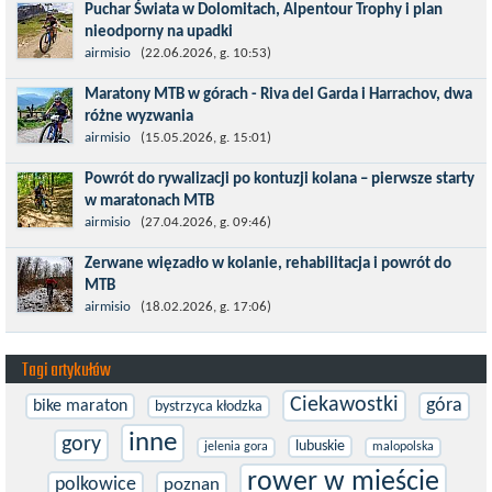
Puchar Świata w Dolomitach, Alpentour Trophy i plan
dystansie 60 km, ze...
nieodporny na upadki
Czerwiec w moim planie oznaczał wejście w najbardziej
airmisio
(22.06.2026, g. 10:53)
wymagający etap i cel pierwszej części sezonu: Puchar Świata w
Maratony MTB w górach - Riva del Garda i Harrachov, dwa
maratonie MTB w Dolomitach...
różne wyzwania
Maj to idealny czas, by z płaskich i szybkich wyścigów przejść do
airmisio
(15.05.2026, g. 15:01)
znacznie bardziej ambitnych wyzwań, jakimi są górskie wyścigi
Powrót do rywalizacji po kontuzji kolana – pierwsze starty
MTB....
w maratonach MTB
Prawdziwym testem po kontuzji kolana i uszkodzeniu więzadeł
airmisio
(27.04.2026, g. 09:46)
jest powrót do sportowej rywalizacji. Podczas zawodów znikają
Zerwane więzadło w kolanie, rehabilitacja i powrót do
bariery,...
MTB
W sporcie nie ma kalkulacji, niezależnie od stopnia
airmisio
(18.02.2026, g. 17:06)
zaawansowania. Trenujesz, startujesz w zawodach i chcesz po
prostu oddać się grze, dać z siebie...
Tagi artykułów
Ciekawostki
góra
bike maraton
bystrzyca kłodzka
inne
gory
lubuskie
jelenia gora
malopolska
rower w mieście
polkowice
poznan