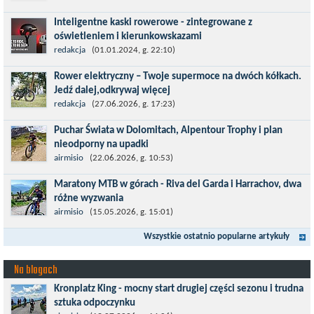
wydarzeń sportowych w Polsce. wyścig zaliczany po raz 22. do
Inteligentne kaski rowerowe - zintegrowane z
prestiżowego cyklu UCI World...
oświetleniem i kierunkowskazami
Temat bezpieczeństwa jazdy wchodzi na nowy poziom. Do tej
redakcja
(01.01.2024, g. 22:10)
pory kask było odpowiedzialny przede wszystkim za
Rower elektryczny – Twoje supermoce na dwóch kółkach.
bezpieczeństwo rowerzysty, ochronę...
Jedź dalej,odkrywaj więcej
Marzenia o dalekich podróżach bez ogromnego zmęczenia stają
redakcja
(27.06.2026, g. 17:23)
się rzeczywistością dzięki nowoczesnym technologiom ukrytym
Puchar Świata w Dolomitach, Alpentour Trophy i plan
w jednośladach....
nieodporny na upadki
Czerwiec w moim planie oznaczał wejście w najbardziej
airmisio
(22.06.2026, g. 10:53)
wymagający etap i cel pierwszej części sezonu: Puchar Świata w
Maratony MTB w górach - Riva del Garda i Harrachov, dwa
maratonie MTB w Dolomitach...
różne wyzwania
Maj to idealny czas, by z płaskich i szybkich wyścigów przejść do
airmisio
(15.05.2026, g. 15:01)
znacznie bardziej ambitnych wyzwań, jakimi są górskie wyścigi
Wszystkie ostatnio popularne artykuły
MTB....
Na blogach
Kronplatz King - mocny start drugiej części sezonu i trudna
sztuka odpoczynku