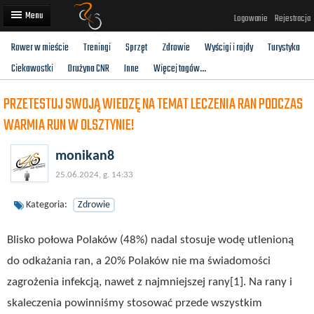
Logowanie
Rejestracja
Rower w mieście
Treningi
Sprzęt
Zdrowie
Wyścigi i rajdy
Turystyka
Artykuły
Ciekawostki
Drużyna CNR
Inne
Więcej tagów...
Trasy rowerowe
PRZETESTUJ SWOJĄ WIEDZĘ NA TEMAT LECZENIA RAN PODCZAS
Wyścigi rowerowe
WARMIA RUN W OLSZTYNIE!
Użytkownicy
monikan8
Dodaj
25.06.2024, g. 14:33
Kategoria:
Zdrowie
Blisko połowa Polaków (48%) nadal stosuje wodę utlenioną
do odkażania ran, a 20% Polaków nie ma świadomości
zagrożenia infekcją, nawet z najmniejszej rany[1]. Na rany i
skaleczenia powinniśmy stosować przede wszystkim