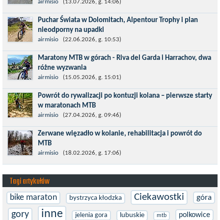
Kronplatz King, epicki MTB Maraton z metą na 2275 m we
airmisio
(13.07.2026, g. 14:06)
włoskich Alpach – łącznie 3000 metrów przewyższenia na
Puchar Świata w Dolomitach, Alpentour Trophy i plan
dystansie 60 km, ze...
nieodporny na upadki
Czerwiec w moim planie oznaczał wejście w najbardziej
airmisio
(22.06.2026, g. 10:53)
wymagający etap i cel pierwszej części sezonu: Puchar Świata w
Maratony MTB w górach - Riva del Garda i Harrachov, dwa
maratonie MTB w Dolomitach...
różne wyzwania
Maj to idealny czas, by z płaskich i szybkich wyścigów przejść do
airmisio
(15.05.2026, g. 15:01)
znacznie bardziej ambitnych wyzwań, jakimi są górskie wyścigi
Powrót do rywalizacji po kontuzji kolana – pierwsze starty
MTB....
w maratonach MTB
Prawdziwym testem po kontuzji kolana i uszkodzeniu więzadeł
airmisio
(27.04.2026, g. 09:46)
jest powrót do sportowej rywalizacji. Podczas zawodów znikają
Zerwane więzadło w kolanie, rehabilitacja i powrót do
bariery,...
MTB
W sporcie nie ma kalkulacji, niezależnie od stopnia
airmisio
(18.02.2026, g. 17:06)
zaawansowania. Trenujesz, startujesz w zawodach i chcesz po
prostu oddać się grze, dać z siebie...
Tagi artykułów
Ciekawostki
bike maraton
góra
bystrzyca kłodzka
inne
gory
polkowice
jelenia gora
lubuskie
mtb