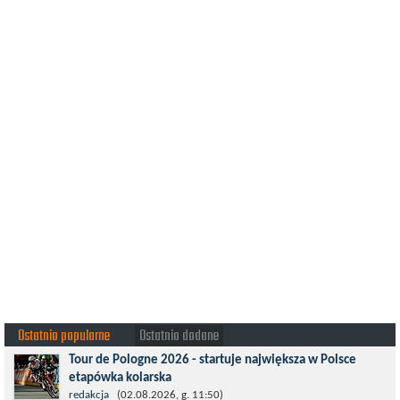
Ostatnio popularne
Ostatnio dodane
Tour de Pologne 2026 - startuje największa w Polsce
etapówka kolarska
Tour de Pologne 2026 to jedno z najbardziej prestiżowych
redakcja
(02.08.2026, g. 11:50)