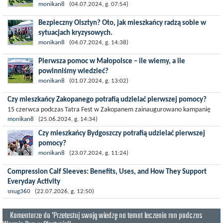
Kampania edukacyjna „Żyj bez obaw o rany!” już 13 lipca
monikan8
(04.07.2024, g. 07:54)
odwiedzi Enea Bydgoszcz Triathlon. Celem kampanii jest
Bezpieczny Olsztyn? Oto, jak mieszkańcy radzą sobie w
zwiększenie świadomości...
sytuacjach kryzysowych.
Podczas wydarzenia Citi Warmia Run Challenge, które odbyło się
monikan8
(04.07.2024, g. 14:38)
29-30 czerwca w Olsztynie, miała miejsce kolejna odsłona
Pierwsza pomoc w Małopolsce – ile wiemy, a ile
kampanii „Żyj...
powinniśmy wiedzieć?
Wyniki testów przeprowadzonych w ramach kampanii „Żyj bez
monikan8
(01.07.2024, g. 13:02)
obaw o rany!”, podczas Tatra Fest w Zakopanem oraz
Czy mieszkańcy Zakopanego potrafią udzielać pierwszej pomocy?
Małopolska Tour w...
15 czerwca podczas Tatra Fest w Zakopanem zainaugurowano kampanię
„Żyj bez obaw o rany!”, prowadzoną przez firmę Schülke,...
monikan8
(25.06.2024, g. 14:34)
Czy mieszkańcy Bydgoszczy potrafią udzielać pierwszej
pomocy?
13 lipca w Bydgoszczy, podczas Triathlon Bydgoszcz, miała
monikan8
(23.07.2024, g. 11:24)
miejsce kolejna odsłona kampanii „Żyj bez obaw o rany!”,
Compression Calf Sleeves: Benefits, Uses, and How They Support
organizowanej przez...
Everyday Activity
Compression calf sleeves are widely used by athletes, travelers, healthcare
snug360
(22.07.2026, g. 12:50)
professionals, and individuals who spend long hours on their feet....
Komentarze do 'Przetestuj swoją wiedzę na temat leczenia ran podczas