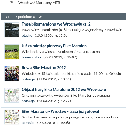
Nd
Wrocław / Maratony MTB
Zobacz podobne wpisy
Trasa bikemaratonu we Wrocławiu cz. 2
Pawłowice - Ramiszów (4- 8km.) Jak już wyjedziemy z Pawłowic
uliczką osiedlową, wjeżdżamy na dosyć wygodną drogę polną.
ptacho
(15.04.2008, g. 15:58)
Potem droga biegnie wzdłuż...
Już za miesiąc pierwszy Bike Maraton
W kalendarzu wiosna, za oknem zima, a czasu na
przygotowanie pozostał niewiele bo... za miesiąc pierwszy w
bikemaraton
(22.03.2013, g. 15:07)
sezonie 2013 Bike Maraton! Tradycyjnie...
Rusza Bike Maraton 2012
W niedzielę 15 kwietnia, punktualnie o godz. 11.00, na Osiedlu
Malowniczym we Wrocławiu rusza kolejny sezon cyklu
redakcja
(11.04.2012, g. 10:05)
maratonów rowerowych - Bike...
Objazd trasy Bike Maratonu 2012 we Wrocławiu
Organizatorzy cyklu wyścigów Bike Maraton zapraszają
wszystkich kolarzy 1 kwietnia o godz. 11.00 na Osiedle
redakcja
(28.03.2012, g. 12:22)
Malownicze we Wrocławiu (boisko...
Bike Maratonu - Wrocław - trasa już gotowa!
Słonko dość mozolnie próbuje przegonić zimę, ale warunki za
oknem coraz bardziej sprzyjają temu by znów wsiąść na rower w
airmisio
(05.03.2010, g. 15:08)