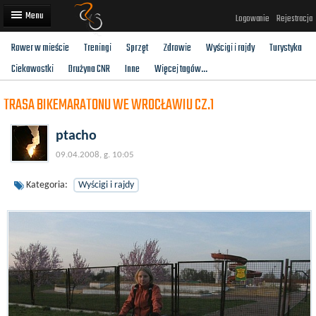
Logowanie
Rejestracja
Rower w mieście
Treningi
Sprzęt
Zdrowie
Wyścigi i rajdy
Turystyka
Artykuły
Ciekawostki
Drużyna CNR
Inne
Więcej tagów...
Trasy rowerowe
TRASA BIKEMARATONU WE WROCŁAWIU CZ.1
Wyścigi rowerowe
ptacho
Użytkownicy
09.04.2008, g. 10:05
Dodaj
Kategoria:
Wyścigi i rajdy