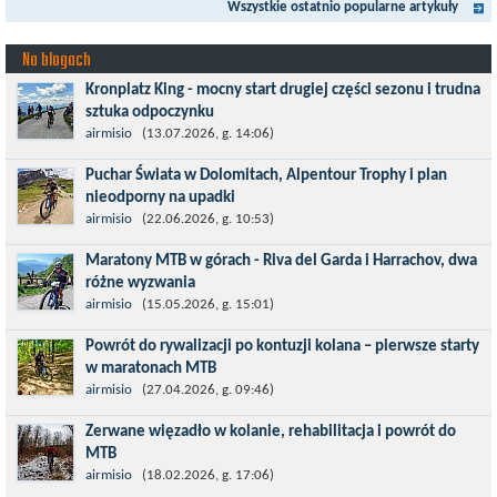
Wszystkie ostatnio popularne artykuły
MTB....
Na blogach
Kronplatz King - mocny start drugiej części sezonu i trudna
sztuka odpoczynku
Kronplatz King, epicki MTB Maraton z metą na 2275 m we
airmisio
(13.07.2026, g. 14:06)
włoskich Alpach – łącznie 3000 metrów przewyższenia na
Puchar Świata w Dolomitach, Alpentour Trophy i plan
dystansie 60 km, ze...
nieodporny na upadki
Czerwiec w moim planie oznaczał wejście w najbardziej
airmisio
(22.06.2026, g. 10:53)
wymagający etap i cel pierwszej części sezonu: Puchar Świata w
Maratony MTB w górach - Riva del Garda i Harrachov, dwa
maratonie MTB w Dolomitach...
różne wyzwania
Maj to idealny czas, by z płaskich i szybkich wyścigów przejść do
airmisio
(15.05.2026, g. 15:01)
znacznie bardziej ambitnych wyzwań, jakimi są górskie wyścigi
Powrót do rywalizacji po kontuzji kolana – pierwsze starty
MTB....
w maratonach MTB
Prawdziwym testem po kontuzji kolana i uszkodzeniu więzadeł
airmisio
(27.04.2026, g. 09:46)
jest powrót do sportowej rywalizacji. Podczas zawodów znikają
Zerwane więzadło w kolanie, rehabilitacja i powrót do
bariery,...
MTB
W sporcie nie ma kalkulacji, niezależnie od stopnia
airmisio
(18.02.2026, g. 17:06)