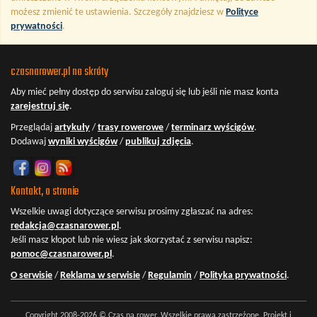
możesz zmienić te ustawienia. Szczegóły znajdziesz w
Polityce
prywatności
.
czasnarower.pl na skróty
Aby mieć pełny dostęp do serwisu
zaloguj się
lub jeśli nie masz konta
zarejestruj się
.
Przeglądaj
artykuły
/
trasy rowerowe
/
terminarz wyścigów
.
Dodawaj
wyniki wyścigów
/
publikuj zdjęcia
.
Kontakt, o stronie
Wszelkie uwagi dotyczące serwisu prosimy zgłaszać na adres:
redakcja@czasnarower.pl
.
Jeśli masz kłopot lub nie wiesz jak skorzystać z serwisu napisz:
pomoc@czasnarower.pl
.
O serwisie
/
Reklama w serwisie
/
Regulamin
/
Polityka prywatności
.
Copyright 2008-2026 © Czas na rower. Wszelkie prawa zastrzeżone. Projekt i