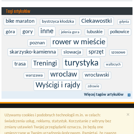
zaawansowania. Trenujesz, startujesz w zawodach i chcesz po
prostu oddać się grze, dać z siebie...
Tagi artykułów
Ciekawostki
bike maraton
bystrzyca kłodzka
gdynia
inne
gory
góra
lubuskie
polkowice
jelenia gora
rower w mieście
poznan
sprzęt
skarzysko-kamienna
slowacja
szosowe
turystyka
Treningi
trasa
walbrzych
wroclaw
wrocławski
warszawa
Wyścigi i rajdy
zdrowie
Więcej tagów artykułów
×
Używamy cookies i podobnych technologii m.in. w celach:
świadczenia usług, reklamy, statystyk. Korzystanie z witryny bez
zmiany ustawień Twojej przeglądarki oznacza, że będą one
umieszczane w Twoim urządzeniu końcowym. Pamiętaj, że zawsze