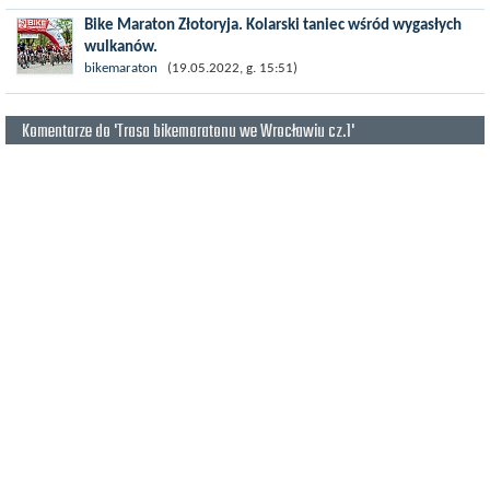
poszukiwaniu zaginionej...
Bike Maraton Złotoryja. Kolarski taniec wśród wygasłych
wulkanów.
Kraina Wygasłych Wulkanów, Pogórze Kaczawskie i tereny
bikemaraton
(19.05.2022, g. 15:51)
Gminy Złotoryja to idealny wprost teren na uniwersalne zawody
MTB. Kiedy Bike...
Komentarze do 'Trasa bikemaratonu we Wrocławiu cz.1'