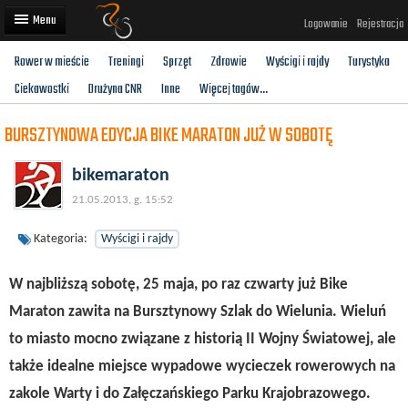
Logowanie
Rejestracja
Rower w mieście
Treningi
Sprzęt
Zdrowie
Wyścigi i rajdy
Turystyka
Artykuły
Ciekawostki
Drużyna CNR
Inne
Więcej tagów...
Trasy rowerowe
BURSZTYNOWA EDYCJA BIKE MARATON JUŻ W SOBOTĘ
Wyścigi rowerowe
bikemaraton
Użytkownicy
21.05.2013, g. 15:52
Dodaj
Kategoria:
Wyścigi i rajdy
W najbliższą sobotę, 25 maja, po raz czwarty już Bike
Maraton zawita na Bursztynowy Szlak do Wielunia. Wieluń
to miasto mocno związane z historią II Wojny Światowej, ale
także idealne miejsce wypadowe wycieczek rowerowych na
zakole Warty i do Załęczańskiego Parku Krajobrazowego.