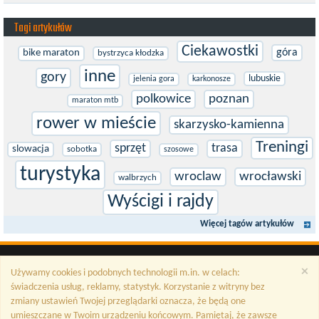
zaawansowania. Trenujesz, startujesz w zawodach i chcesz po
prostu oddać się grze, dać z siebie...
Tagi artykułów
Ciekawostki
góra
bike maraton
bystrzyca kłodzka
inne
gory
lubuskie
jelenia gora
karkonosze
polkowice
poznan
maraton mtb
rower w mieście
skarzysko-kamienna
Treningi
sprzęt
trasa
slowacja
sobotka
szosowe
turystyka
wroclaw
wrocławski
walbrzych
Wyścigi i rajdy
Więcej tagów artykułów
×
Używamy cookies i podobnych technologii m.in. w celach:
świadczenia usług, reklamy, statystyk. Korzystanie z witryny bez
zmiany ustawień Twojej przeglądarki oznacza, że będą one
umieszczane w Twoim urządzeniu końcowym. Pamiętaj, że zawsze