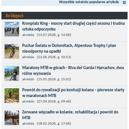
Wszystkie ostatnio popularne artykuły
maratonie MTB w Dolomitach...
Na blogach
Kronplatz King - mocny start drugiej części sezonu i trudna
sztuka odpoczynku
Kronplatz King, epicki MTB Maraton z metą na 2275 m we
airmisio
(13.07.2026, g. 14:06)
włoskich Alpach – łącznie 3000 metrów przewyższenia na
Puchar Świata w Dolomitach, Alpentour Trophy i plan
dystansie 60 km, ze...
nieodporny na upadki
Czerwiec w moim planie oznaczał wejście w najbardziej
airmisio
(22.06.2026, g. 10:53)
wymagający etap i cel pierwszej części sezonu: Puchar Świata w
Maratony MTB w górach - Riva del Garda i Harrachov, dwa
maratonie MTB w Dolomitach...
różne wyzwania
Maj to idealny czas, by z płaskich i szybkich wyścigów przejść do
airmisio
(15.05.2026, g. 15:01)
znacznie bardziej ambitnych wyzwań, jakimi są górskie wyścigi
Powrót do rywalizacji po kontuzji kolana – pierwsze starty
MTB....
w maratonach MTB
Prawdziwym testem po kontuzji kolana i uszkodzeniu więzadeł
airmisio
(27.04.2026, g. 09:46)
jest powrót do sportowej rywalizacji. Podczas zawodów znikają
Zerwane więzadło w kolanie, rehabilitacja i powrót do
bariery,...
MTB
W sporcie nie ma kalkulacji, niezależnie od stopnia
airmisio
(18.02.2026, g. 17:06)