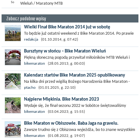
So
Wieluń / Maratony MTB
Zobacz podobne wpisy
Wielki Finał Bike Maraton 2014 już w sobotę
To będzie już ostatni weekend z Bike Maraton 2014. Po prawie
sześciu miesiącach ścigania sezon 2014 dojedzie do ostatniego
redakcja
(01.10.2014, g. 07:42)
przystanku „Świeradów...
Bursztyny w słońcu – Bike Maraton Wieluń
Piękną słoneczną pogodą przywitał miłośników MTB Wieluń i
cały Szlak Bursztynowy, na którym rozegrana została II edycja
bikemaraton
(28.05.2013, g. 00:03)
Bike Maraton. Niepewne...
Kalendarz startów Bike Maraton 2025 opublikowany
Na kilka dni przed wigilią Bożego Narodzenia Bike Maraton -
organizator amatorskich wyścigów MTB zrobił prezent
ptacho
(01.01.2025, g. 22:10)
gwiazdkowy w postaci...
Najpierw Miękinia. Bike Maraton 2023
Wydaje się, że finał sezonu 2022 w Sobótce świętowaliśmy
dosłownie wczoraj, a tymczasem już przed nami inauguracja
bikemaraton
(03.04.2023, g. 15:55)
tegorocznych zmagań w...
Bike Maraton w Obiszowie. Baba Jaga na gravelu.
Zawsze trudno się z Obiszowa wyjeżdża, bo to znane wszystkim
uczestnikom Bike Maratonu gościnne i radosne miejsce, fajny
bikemaraton
(01.08.2022, g. 19:07)