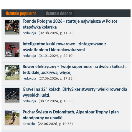
Ostatnio popularne
Ostatnio dodane
Tour de Pologne 2026 - startuje największa w Polsce
etapówka kolarska
Tour de Pologne 2026 to jedno z najbardziej prestiżowych
redakcja
(02.08.2026, g. 11:50)
wydarzeń sportowych w Polsce. wyścig zaliczany po raz 22. do
Inteligentne kaski rowerowe - zintegrowane z
prestiżowego cyklu UCI World...
oświetleniem i kierunkowskazami
Temat bezpieczeństwa jazdy wchodzi na nowy poziom. Do tej
redakcja
(01.01.2024, g. 22:10)
pory kask było odpowiedzialny przede wszystkim za
Rower elektryczny – Twoje supermoce na dwóch kółkach.
bezpieczeństwo rowerzysty, ochronę...
Jedź dalej,odkrywaj więcej
Marzenia o dalekich podróżach bez ogromnego zmęczenia stają
redakcja
(27.06.2026, g. 17:23)
się rzeczywistością dzięki nowoczesnym technologiom ukrytym
Gravel na 32" kołach. DirtySixer stworzył wielki rower dla
w jednośladach....
wysokich ludzi.
Wszyscy już zdążyli zapomnieć, jaką rewolucją okazały się
redakcja
(08.12.2024, g. 13:53)
rowery typu 29'er. Z początku wydawało się, że będzie to dobry
Puchar Świata w Dolomitach, Alpentour Trophy i plan
kompromis dla...
nieodporny na upadki
Czerwiec w moim planie oznaczał wejście w najbardziej
airmisio
(22.06.2026, g. 10:53)
wymagający etap i cel pierwszej części sezonu: Puchar Świata w