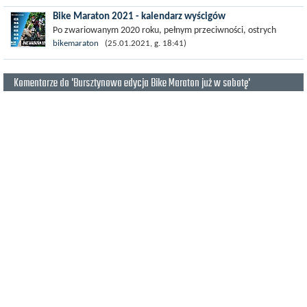
wyścig i piknikowa,...
Bike Maraton 2021 - kalendarz wyścigów
Po zwariowanym 2020 roku, pełnym przeciwności, ostrych
zakrętów, trudnych decyzji i bolesnych niespodzianek,
bikemaraton
(25.01.2021, g. 18:41)
wchodzimy w nie mniej...
Komentarze do 'Bursztynowa edycja Bike Maraton już w sobotę'