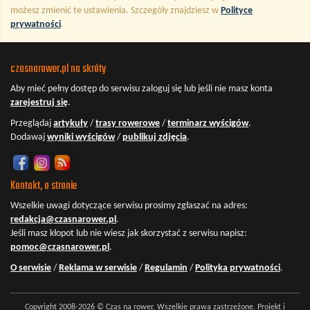
możesz zmienić te ustawienia. Szczegóły znajdziesz w
Polityce
prywatności
.
czasnarower.pl na skróty
Aby mieć pełny dostęp do serwisu
zaloguj się
lub jeśli nie masz konta
zarejestruj się
.
Przeglądaj
artykuły
/
trasy rowerowe
/
terminarz wyścigów
.
Dodawaj
wyniki wyścigów
/
publikuj zdjęcia
.
Kontakt, o stronie
Wszelkie uwagi dotyczące serwisu prosimy zgłaszać na adres:
redakcja@czasnarower.pl
.
Jeśli masz kłopot lub nie wiesz jak skorzystać z serwisu napisz:
pomoc@czasnarower.pl
.
O serwisie
/
Reklama w serwisie
/
Regulamin
/
Polityka prywatności
.
Copyright 2008-2026 © Czas na rower. Wszelkie prawa zastrzeżone. Projekt i