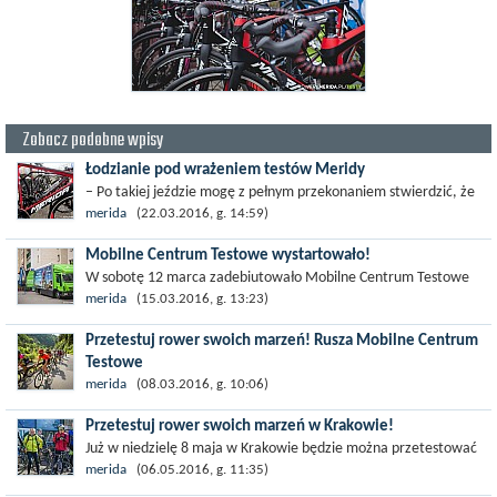
Zobacz podobne wpisy
Łodzianie pod wrażeniem testów Meridy
– Po takiej jeździe mogę z pełnym przekonaniem stwierdzić, że
dobry rower robi różnicę – powiedziała Marta Romanowska,
merida
(22.03.2016, g. 14:59)
jedna z uczestniczek...
Mobilne Centrum Testowe wystartowało!
W sobotę 12 marca zadebiutowało Mobilne Centrum Testowe
Meridy. Ciężarówka, którą wypełniło ponad 30 rowerów z
merida
(15.03.2016, g. 13:23)
najwyższej półki, zawitała na...
Przetestuj rower swoich marzeń! Rusza Mobilne Centrum
Testowe
Ponad 30 rowerów z najwyższej półki będzie można
merida
(08.03.2016, g. 10:06)
przetestować w tym roku w całej Polsce. Będą one dostępne w
Przetestuj rower swoich marzeń w Krakowie!
Mobilnym Centrum Testowym Meridy,...
Już w niedzielę 8 maja w Krakowie będzie można przetestować
ponad 30 rowerów z najwyższej półki. Znajdą się one w
merida
(06.05.2016, g. 11:35)
Mobilnym Centrum Testowym Meridy,...