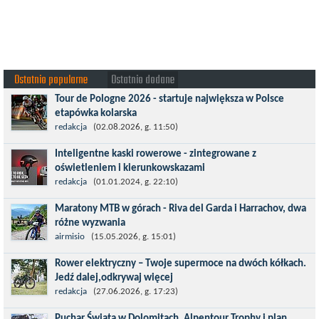
Ostatnio popularne
Ostatnio dodane
Tour de Pologne 2026 - startuje największa w Polsce
etapówka kolarska
Tour de Pologne 2026 to jedno z najbardziej prestiżowych
redakcja
(02.08.2026, g. 11:50)
wydarzeń sportowych w Polsce. wyścig zaliczany po raz 22. do
Inteligentne kaski rowerowe - zintegrowane z
prestiżowego cyklu UCI World...
oświetleniem i kierunkowskazami
Temat bezpieczeństwa jazdy wchodzi na nowy poziom. Do tej
redakcja
(01.01.2024, g. 22:10)
pory kask było odpowiedzialny przede wszystkim za
Maratony MTB w górach - Riva del Garda i Harrachov, dwa
bezpieczeństwo rowerzysty, ochronę...
różne wyzwania
Maj to idealny czas, by z płaskich i szybkich wyścigów przejść do
airmisio
(15.05.2026, g. 15:01)
znacznie bardziej ambitnych wyzwań, jakimi są górskie wyścigi
Rower elektryczny – Twoje supermoce na dwóch kółkach.
MTB....
Jedź dalej,odkrywaj więcej
Marzenia o dalekich podróżach bez ogromnego zmęczenia stają
redakcja
(27.06.2026, g. 17:23)
się rzeczywistością dzięki nowoczesnym technologiom ukrytym
Puchar Świata w Dolomitach, Alpentour Trophy i plan