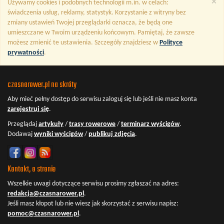
×
Używamy cookies i podobnych technologii m.in. w celach:
świadczenia usług, reklamy, statystyk. Korzystanie z witryny bez
zmiany ustawień Twojej przeglądarki oznacza, że będą one
umieszczane w Twoim urządzeniu końcowym. Pamiętaj, że zawsze
możesz zmienić te ustawienia. Szczegóły znajdziesz w
Polityce
prywatności
.
czasnarower.pl na skróty
Aby mieć pełny dostęp do serwisu
zaloguj się
lub jeśli nie masz konta
zarejestruj się
.
Przeglądaj
artykuły
/
trasy rowerowe
/
terminarz wyścigów
.
Dodawaj
wyniki wyścigów
/
publikuj zdjęcia
.
Kontakt, o stronie
Wszelkie uwagi dotyczące serwisu prosimy zgłaszać na adres:
redakcja@czasnarower.pl
.
Jeśli masz kłopot lub nie wiesz jak skorzystać z serwisu napisz:
pomoc@czasnarower.pl
.