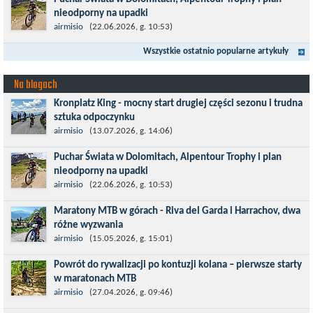
w jednośladach....
nieodporny na upadki
Czerwiec w moim planie oznaczał wejście w najbardziej
airmisio
(22.06.2026, g. 10:53)
wymagający etap i cel pierwszej części sezonu: Puchar Świata w
Wszystkie ostatnio popularne artykuły
maratonie MTB w Dolomitach...
Na blogach
Kronplatz King - mocny start drugiej części sezonu i trudna
sztuka odpoczynku
Kronplatz King, epicki MTB Maraton z metą na 2275 m we
airmisio
(13.07.2026, g. 14:06)
włoskich Alpach – łącznie 3000 metrów przewyższenia na
Puchar Świata w Dolomitach, Alpentour Trophy i plan
dystansie 60 km, ze...
nieodporny na upadki
Czerwiec w moim planie oznaczał wejście w najbardziej
airmisio
(22.06.2026, g. 10:53)
wymagający etap i cel pierwszej części sezonu: Puchar Świata w
Maratony MTB w górach - Riva del Garda i Harrachov, dwa
maratonie MTB w Dolomitach...
różne wyzwania
Maj to idealny czas, by z płaskich i szybkich wyścigów przejść do
airmisio
(15.05.2026, g. 15:01)
znacznie bardziej ambitnych wyzwań, jakimi są górskie wyścigi
Powrót do rywalizacji po kontuzji kolana – pierwsze starty
MTB....
w maratonach MTB
Prawdziwym testem po kontuzji kolana i uszkodzeniu więzadeł
airmisio
(27.04.2026, g. 09:46)
jest powrót do sportowej rywalizacji. Podczas zawodów znikają