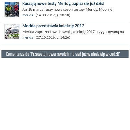
Ruszają nowe testy Meridy, zapisz się już dziś!
Już 18 marca ruszy nowy sezon testów Meridy. Mobilne
Centrum Testowe odwiedzi wiele miejsc w całej Polsce, by każdy
merida
(14.03.2017, g. 10:18)
chętny mógł...
Merida przedstawia kolekcję 2017
Merida zaprezentowała swoją kolekcję 2017 przygotowaną na
polski rynek. Istotnymi premierami są w niej nowe wersje
merida
(27.10.2016, g. 14:26)
znanych hardtaili Big.Nine i...
Komentarze do 'Przetestuj rower swoich marzeń już w niedzielę w Łodzi!'