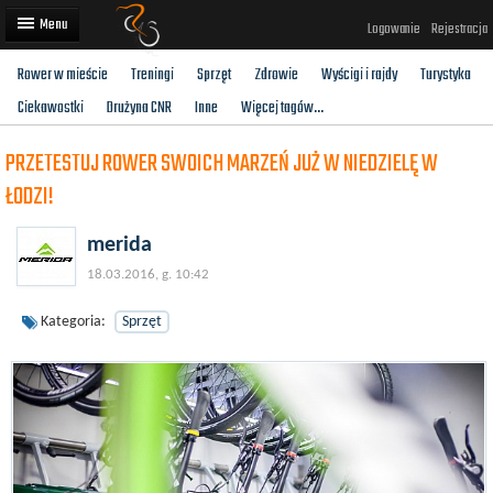
Logowanie
Rejestracja
Rower w mieście
Treningi
Sprzęt
Zdrowie
Wyścigi i rajdy
Turystyka
Artykuły
Ciekawostki
Drużyna CNR
Inne
Więcej tagów...
Trasy rowerowe
PRZETESTUJ ROWER SWOICH MARZEŃ JUŻ W NIEDZIELĘ W
Wyścigi rowerowe
ŁODZI!
Użytkownicy
merida
Dodaj
18.03.2016, g. 10:42
Kategoria:
Sprzęt