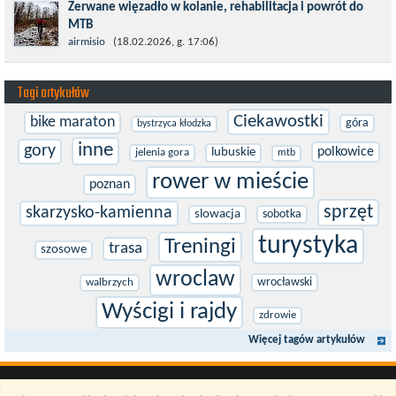
Zerwane więzadło w kolanie, rehabilitacja i powrót do
bariery,...
MTB
W sporcie nie ma kalkulacji, niezależnie od stopnia
airmisio
(18.02.2026, g. 17:06)
zaawansowania. Trenujesz, startujesz w zawodach i chcesz po
prostu oddać się grze, dać z siebie...
Tagi artykułów
Ciekawostki
bike maraton
góra
bystrzyca kłodzka
inne
gory
polkowice
lubuskie
jelenia gora
mtb
rower w mieście
poznan
sprzęt
skarzysko-kamienna
slowacja
sobotka
turystyka
Treningi
trasa
szosowe
wroclaw
wrocławski
walbrzych
Wyścigi i rajdy
zdrowie
Więcej tagów artykułów