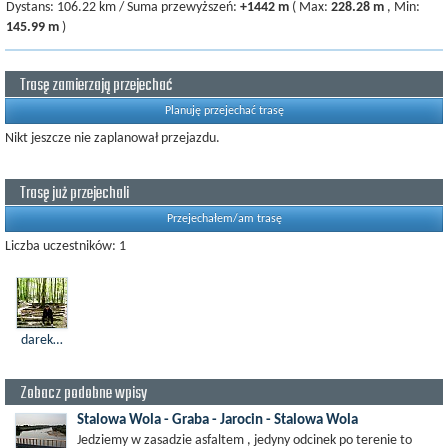
Dystans:
106.22 km
/
Suma przewyższeń:
+1442 m
(
Max:
228.28 m
,
Min:
145.99 m
)
Trasę zamierzają przejechać
Planuję przejechać trasę
Nikt jeszcze nie zaplanował przejazdu.
Trasę już przejechali
Przejechałem/am trasę
Liczba uczestników: 1
darek65
Zobacz podobne wpisy
Stalowa Wola - Graba - Jarocin - Stalowa Wola
Jedziemy w zasadzie asfaltem , jedyny odcinek po terenie to