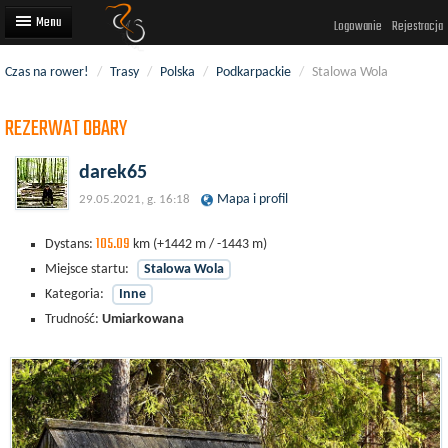
Logowanie
Rejestracja
Czas na rower!
/
Trasy
/
Polska
/
Podkarpackie
/
Stalowa Wola
Artykuły
REZERWAT OBARY
Trasy rowerowe
Wyścigi rowerowe
darek65
Mapa i profil
29.05.2021, g. 16:18
Użytkownicy
105.09
Dodaj
Dystans:
km
(+1442 m / -1443 m)
Miejsce startu:
Stalowa Wola
Kategoria:
Inne
Trudność:
Umiarkowana