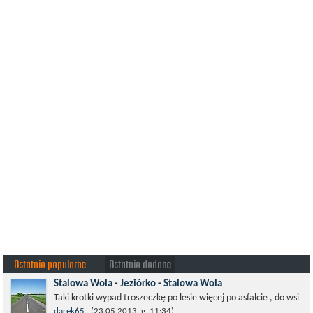
Ostatnio popularne
Ostatnio dodane
Stalowa Wola - Jeziórko - Stalowa Wola
Taki krotki wypad troszeczkę po lesie więcej po asfalcie , do wsi
której już nie ma , kopalni siarki również nie ma , a ci co
darek65
(23.05.2013, g. 11:34)