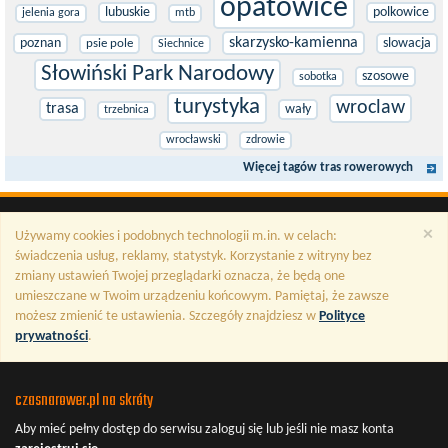
opatowice
lubuskie
polkowice
jelenia gora
mtb
skarzysko-kamienna
poznan
slowacja
psie pole
Siechnice
Słowiński Park Narodowy
szosowe
sobotka
turystyka
wroclaw
trasa
wały
trzebnica
wrocławski
zdrowie
Więcej tagów tras rowerowych
×
Używamy cookies i podobnych technologii m.in. w celach:
świadczenia usług, reklamy, statystyk. Korzystanie z witryny bez
zmiany ustawień Twojej przeglądarki oznacza, że będą one
umieszczane w Twoim urządzeniu końcowym. Pamiętaj, że zawsze
możesz zmienić te ustawienia. Szczegóły znajdziesz w
Polityce
prywatności
.
czasnarower.pl na skróty
Aby mieć pełny dostęp do serwisu
zaloguj się
lub jeśli nie masz konta