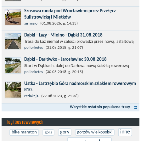
pamiętają okres...
Szosowa runda pod Wrocławiem przez Przełęcz
Sulistrowicką i Mietków
Łatwa, szosowa runda pod Wrocławiem, raczej płaska z jednym
airmisio
(01.08.2026, g. 14:13)
małym podjazdem na Przełęcz Sulistrowicką od strony Olesznej.
Dąbki - Łazy - Mielno - Dąbki 31.08.2018
To trasa idealna na...
Trasa do Łaz niemal w całości prowadzi przez nową, asfaltową
ścieżkę rowerową (od Dąbek do Iwięcina wzdłuż drogi 203).
poliorketes
(31.08.2018, g. 21:07)
Niestety jest to trasa nie...
Dąbki - Darłówko - Jarosławiec 30.08.2018
Start w Dąbkach, dalej do Darłowa nową ścieżką rowerową
(niekiedy pieszo-rowerową), gdzie na pierwszym rondzie zjazd
poliorketes
(30.08.2018, g. 20:15)
w stronę Darłówka Zachodniego....
Ustka - Jastrzębia Góra nadmorskim szlakiem rowerowym
R10.
Międzynarodowy Szlak Rowerowy R-10, jest częścią sieci
redakcja
(27.08.2023, g. 21:36)
EuroVelo. Prowadzi wzdłuż brzegu dookoła Morza Bałtyckiego.
Wszystkie ostatnio popularne trasy
Trasa liczy w sumie ponad 8500...
Tagi tras rowerowych
inne
gory
bike maraton
gorzów wielkopolski
góra