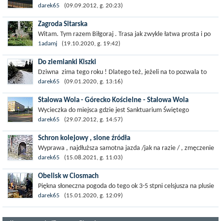
miedzy Jarocinem i wsią Graba . Następnie przez Wasile ,
darek65
(09.09.2012, g. 20:23)
Przymiarki ,do Jarocina i...
Zagroda Sitarska
Witam. Tym razem Biłgoraj . Trasa jak zwykle łatwa prosta i po
asfalcie. Miasto ładne i ciekawe , wiele miejsc do zobaczenia.
1adamj
(19.10.2020, g. 19:42)
Zagroda sitarska...
Do ziemianki Kiszki
Dziwna zima tego roku ! Dlatego też, jeżeli na to pozwala to
jedziemy i poznajemy nowe miejsca. Ziemianka Kiszki !!
darek65
(09.01.2020, g. 13:16)
Oczywiście po ziemiance...
Stalowa Wola - Górecko Kościelne - Stalowa Wola
Wycieczka do miejsca gdzie jest Sanktuarium Świętego
Stanisława , gdzie w 1944 roku w czerwcu dogorywali
darek65
(29.07.2012, g. 14:57)
partyzanci w tym przypadku z AL . Jak...
Schron kolejowy , slone źródła
Wyprawa , najdłuższa samotna jazda /jak na razie / , zmęczenie
było, kask się przydał , jak wygarnąłem orzełka , nie na...
darek65
(15.08.2021, g. 11:03)
Obelisk w Ciosmach
Piękna słoneczna pogoda do tego ok 3-5 stpni celsjusza na plusie
i to w połowie stycznia , więc zbieramy się na wyjazd. Wyjazd do
darek65
(15.01.2020, g. 12:09)
Ciosm. Byłem tam...