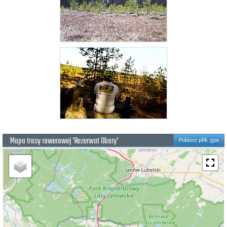
Mapa trasy rowerowej 'Rezerwat Obary'
Pobierz plik .gpx