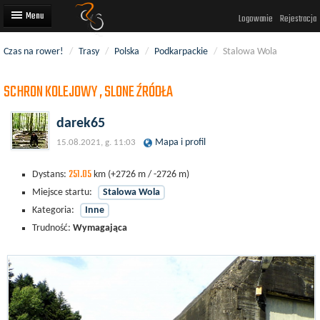
Logowanie
Rejestracja
Czas na rower!
/
Trasy
/
Polska
/
Podkarpackie
/
Stalowa Wola
Artykuły
SCHRON KOLEJOWY , SLONE ŹRÓDŁA
Trasy rowerowe
Wyścigi rowerowe
darek65
Mapa i profil
15.08.2021, g. 11:03
Użytkownicy
251.05
Dodaj
Dystans:
km
(+2726 m / -2726 m)
Miejsce startu:
Stalowa Wola
Kategoria:
Inne
Trudność:
Wymagająca