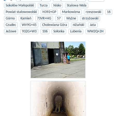
Sokołów Małopolski
Turza
Nisko
Stalowa Wola
Powiat stalowowolski
H392+GP
Markowizna
rzeszowski
16
Górno
Kamień
73VR+HG
57
Wyżne
strzyżowski
Czudec
WV9G+45
Cholewiana Góra
niżański
Jata
Jeżowe
932G+W3
106
Sołonka
Lubenia
WW2Q+2H