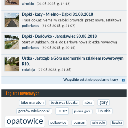
Łatwa, szosowa runda pod Wrocławiem, raczej płaska z jednym
airmisio
(01.08.2026, g. 14:13)
małym podjazdem na Przełęcz Sulistrowicką od strony Olesznej.
Dąbki - Łazy - Mielno - Dąbki 31.08.2018
To trasa idealna na...
Trasa do Łaz niemal w całości prowadzi przez nową, asfaltową
ścieżkę rowerową (od Dąbek do Iwięcina wzdłuż drogi 203).
poliorketes
(31.08.2018, g. 21:07)
Niestety jest to trasa nie...
Dąbki - Darłówko - Jarosławiec 30.08.2018
Start w Dąbkach, dalej do Darłowa nową ścieżką rowerową
(niekiedy pieszo-rowerową), gdzie na pierwszym rondzie zjazd
poliorketes
(30.08.2018, g. 20:15)
w stronę Darłówka Zachodniego....
Ustka - Jastrzębia Góra nadmorskim szlakiem rowerowym
R10.
Międzynarodowy Szlak Rowerowy R-10, jest częścią sieci
redakcja
(27.08.2023, g. 21:36)
EuroVelo. Prowadzi wzdłuż brzegu dookoła Morza Bałtyckiego.
Wszystkie ostatnio popularne trasy
Trasa liczy w sumie ponad 8500...
Tagi tras rowerowych
gory
bike maraton
góra
bystrzyca kłodzka
inne
gorzów wielkopolski
lubuskie
jelenia gora
opatowice
polkowice
poznan
psie pole
Rawicz