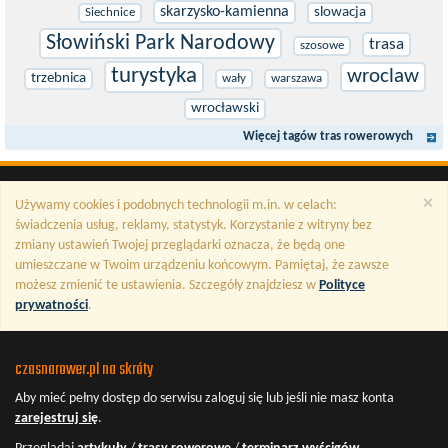
skarzysko-kamienna
slowacja
Siechnice
Słowiński Park Narodowy
trasa
szosowe
turystyka
wroclaw
trzebnica
wały
warszawa
wrocławski
Więcej tagów tras rowerowych
×
Używamy cookies i podobnych technologii m.in. w celach:
świadczenia usług, reklamy, statystyk. Korzystanie z witryny bez
zmiany ustawień Twojej przeglądarki oznacza, że będą one
umieszczane w Twoim urządzeniu końcowym. Pamiętaj, że zawsze
możesz zmienić te ustawienia. Szczegóły znajdziesz w
Polityce
prywatności
.
czasnarower.pl na skróty
Aby mieć pełny dostęp do serwisu
zaloguj się
lub jeśli nie masz konta
zarejestruj się
.