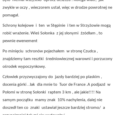
zwykle w oczy , wieczorem ustał, więc w drodze powrotnej ne
pomagał.
Schrony kolejowe i ten w Stępinie i ten w Strzyżowie mogą
robić wrażenie. Wieś Sołonka z jej słonymi źzódłam , to
pewnie ewenement
Po minięciu schronów pojechałem w stronę Czudca ,
znajdziemy tam resztki średniowiecznej warowni i porzucony
ośrodek wypoczynkowy.
Człowiek przyzwyczajony do jazdy bardziej po plaskim ,
docenia górki . Jak dla mnie to Tuor de France .A podjazd w
Połomi w stronę Sołonki raptem 3 km , ale jakie!!!! Na
samym początku mamy znak 10% nachylenia, dalej nie
doszedł ten co znaki ustawiał jeszcze bardziej stromo/ a