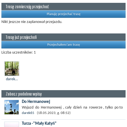
Trasę zamierzają przejechać
Planuję przejechać trasę
Nikt jeszcze nie zaplanował przejazdu.
Trasę już przejechali
Przejechałem/am trasę
Liczba uczestników: 1
darek65
Zobacz podobne wpisy
Do Hermanowej
Wyjazd do Hermanowej , cały dzień na rowerze , tylko po to
,żeby zobaczyć ...
darek65
(18.05.2023, g. 08:52)
Turza -"Mały Katyń"