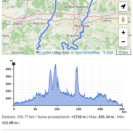
+
−
Leaflet
|
Map data: ©
OpenStreetMap
✎ Edit
10 km
m
400
350
300
250
200
0
50
100
150
200
250
km
Dystans:
250.77 km
/
Suma przewyższeń:
+2726 m
(
Max:
435.34 m
,
Min:
152.08 m
)