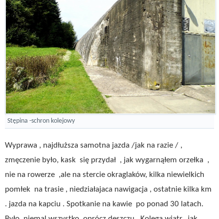
Stępina -schron kolejowy
Wyprawa , najdłuższa samotna jazda /jak na razie / ,
zmęczenie było, kask się przydał , jak wygarnąłem orzełka ,
nie na rowerze ,ale na stercie okraglaków, kilka niewielkich
pomłek na trasie , niedziałajaca nawigacja , ostatnie kilka km
. jazda na kapciu . Spotkanie na kawie po ponad 30 latach.
Było niemal wszystko oprócz deszczu . Kolega wiatr, jak