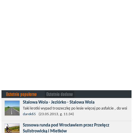
Ostatnio popularne
Ostatnio dodane
Stalowa Wola - Jeziórko - Stalowa Wola
Taki krotki wypad troszeczkę po lesie więcej po asfalcie , do wsi
której już nie ma , kopalni siarki również nie ma , a ci co
darek65
(23.05.2013, g. 11:34)
pamiętają okres...
Szosowa runda pod Wrocławiem przez Przełęcz
Sulistrowicką i Mietków