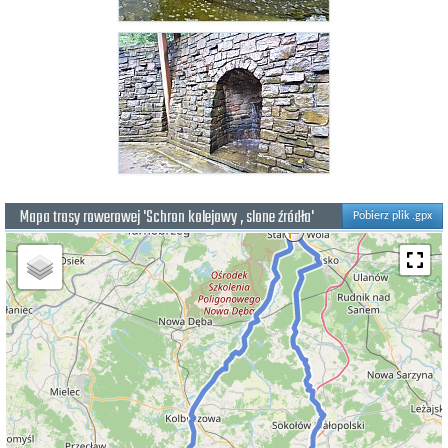
Mapa trasy rowerowej 'Schron kolejowy , slone źródła'
Pobierz plik .gpx