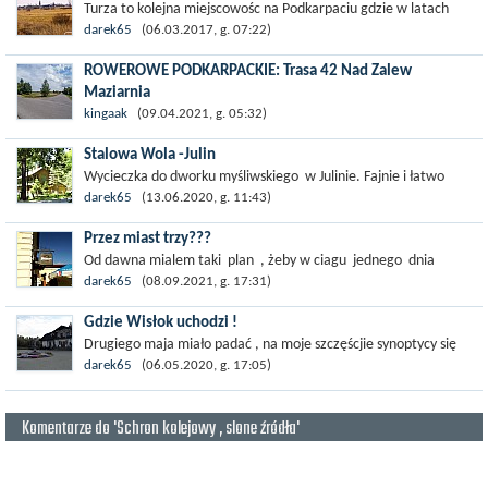
Turza to kolejna miejscowośc na Podkarpaciu gdzie w latach
czterdziestych pozbywano się jeńców nie tylko polskich z AK lecz
darek65
(06.03.2017, g. 07:22)
również...
ROWEROWE PODKARPACKIE: Trasa 42 Nad Zalew
Maziarnia
Jedna z propozycji wycieczek poprowadzonych w okolicach
kingaak
(09.04.2021, g. 05:32)
Kolbuszowej. Trasa łatwa technicznie, przebiega w większości
Stalowa Wola -Julin
po leśnych...
Wycieczka do dworku myśliwskiego w Julinie. Fajnie i łatwo
.Potem troszkę zwiedzania oklicy , bardziej w celu
darek65
(13.06.2020, g. 11:43)
przypomnienia sobie , niż...
Przez miast trzy???
Od dawna mialem taki plan , żeby w ciagu jednego dnia
objechać Rzeszów - Łańcut i Leżajsk. Udało ...
darek65
(08.09.2021, g. 17:31)
Gdzie Wisłok uchodzi !
Drugiego maja miało padać , na moje szczęścjie synoptycy się
cokolwiek pomylili. Ruszyłem więc na wycieczkę ,która z
darek65
(06.05.2020, g. 17:05)
założenia miała być...
Komentarze do 'Schron kolejowy , slone źródła'