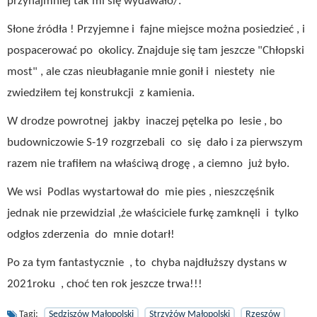
przynajmniej tak mi się wydawało/.
Słone źródła ! Przyjemne i fajne miejsce można posiedzieć , i
pospacerować po okolicy. Znajduje się tam jeszcze "Chłopski
most" , ale czas nieubłaganie mnie gonił i niestety nie
zwiedziłem tej konstrukcji z kamienia.
W drodze powrotnej jakby inaczej pętelka po lesie , bo
budowniczowie S-19 rozgrzebali co się dało i za pierwszym
razem nie trafiłem na właściwą drogę , a ciemno już było.
We wsi Podlas wystartował do mie pies , nieszczęśnik
jednak nie przewidzial ,że właściciele furkę zamknęli i tylko
odgłos zderzenia do mnie dotarł!
Po za tym fantastycznie , to chyba najdłuższy dystans w
2021roku , choć ten rok jeszcze trwa!!!
Tagi:
Sędziszów Małopolski
Strzyżów Małopolski
Rzeszów