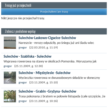
Trasę już przejechali
Przejechałem/am trasę
Nikt jeszcze nie przejechał trasy.
Zobacz podobne wpisy
Sulechów-Laskowo-Cigacice-Sulechów
Nareszcie - mrozy odpuściły, po śniegu już ani śladu wiec
nadszedł czas na pierwszą wycieczkę rowerową w tym roku.
gregor
(22.03.2010, g. 11:19)
Rozpoczynamy jak zwykle w...
Sulechów - Szabliska - Sulechów
Wyprawa rowerowa na stawy w okolicach Pomorska. Wyruszamy jak
zwykle z Sulechowa :) i kierujemy się na Pomorsko. Za Mozowem
gregor
(25.11.2009, g. 12:30)
asfaltówka zmienia się...
Sulechów - Międzylesie -Sulechów
Wycieczka rowerowa w dwuosobowym składzie w słoneczny
letni dzień. Rozpoczynamy w Sulechowie i kierujemy się na
gregor
(23.11.2009, g. 15:10)
Skąpe. Za przejazdem kolejowym w...
Sulechów - Grabin -Gryżyna -Sulechów
Trasa pokonana z bratem w połowie listopada (całe szczęście, że
pogoda pozwala jeszcze na wycieczki rowerowe :)) Początek
gregor
(23.11.2009, g. 10:16)
trasy – do Przetocznicy...