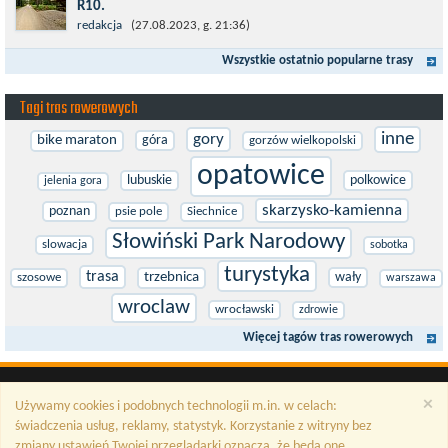
R10.
Międzynarodowy Szlak Rowerowy R-10, jest częścią sieci
redakcja
(27.08.2023, g. 21:36)
EuroVelo. Prowadzi wzdłuż brzegu dookoła Morza Bałtyckiego.
Wszystkie ostatnio popularne trasy
Trasa liczy w sumie ponad 8500...
Tagi tras rowerowych
inne
gory
bike maraton
góra
gorzów wielkopolski
opatowice
lubuskie
polkowice
jelenia gora
skarzysko-kamienna
poznan
psie pole
Siechnice
Słowiński Park Narodowy
slowacja
sobotka
turystyka
trasa
trzebnica
wały
szosowe
warszawa
wroclaw
wrocławski
zdrowie
Więcej tagów tras rowerowych
×
Używamy cookies i podobnych technologii m.in. w celach:
świadczenia usług, reklamy, statystyk. Korzystanie z witryny bez
zmiany ustawień Twojej przeglądarki oznacza, że będą one