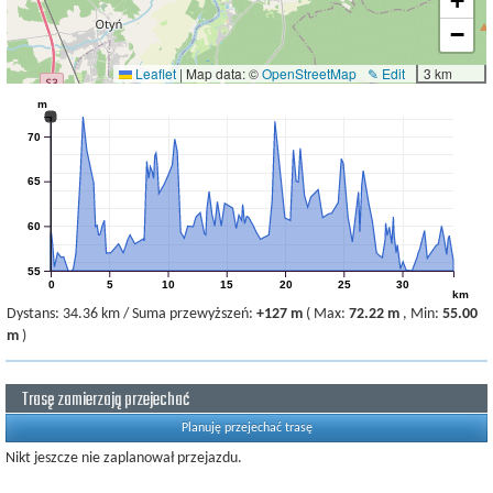
+
−
Leaflet
|
Map data: ©
OpenStreetMap
✎ Edit
3 km
m
70
65
60
55
0
5
10
15
20
25
30
km
Dystans:
34.36 km
/
Suma przewyższeń:
+127 m
(
Max:
72.22 m
,
Min:
55.00
m
)
Trasę zamierzają przejechać
Planuję przejechać trasę
Nikt jeszcze nie zaplanował przejazdu.