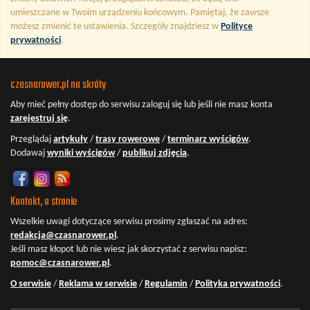
umieszczane w Twoim urządzeniu końcowym. Pamiętaj, że zawsze
możesz zmienić te ustawienia. Szczegóły znajdziesz w
Polityce
prywatności
.
czasnarower.pl na skróty
Aby mieć pełny dostęp do serwisu
zaloguj się
lub jeśli nie masz konta
zarejestruj się
.
Przeglądaj
artykuły
/
trasy rowerowe
/
terminarz wyścigów
.
Dodawaj
wyniki wyścigów
/
publikuj zdjęcia
.
Kontakt, o stronie
Wszelkie uwagi dotyczące serwisu prosimy zgłaszać na adres:
redakcja@czasnarower.pl
.
Jeśli masz kłopot lub nie wiesz jak skorzystać z serwisu napisz:
pomoc@czasnarower.pl
.
O serwisie
/
Reklama w serwisie
/
Regulamin
/
Polityka prywatności
.