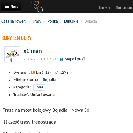
Logowanie
Rejestracja
Czas na rower!
/
Trasy
/
Polska
/
Lubuskie
/
Bojadła
Artykuły
KORYTEM ODRY
Trasy rowerowe
Wyścigi rowerowe
x1-man
Mapa i profil
26.04.2010, g. 07:51
Użytkownicy
33.8
Dodaj
Dystans:
km
(+127 m / -129 m)
Miejsce startu:
Bojadła
Kategoria:
Inne
Trudność:
Umiarkowana
Trasa na most kolejowy Bojadła - Nowa Sól
1) cześć trasy trepostrada