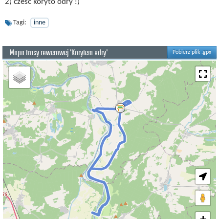
2) cześć koryto odry :)
Tagi:
inne
Mapa trasy rowerowej 'Korytem odry'
Pobierz plik .gpx