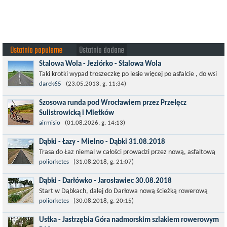
Ostatnio popularne
Ostatnio dodane
Stalowa Wola - Jeziórko - Stalowa Wola
Taki krotki wypad troszeczkę po lesie więcej po asfalcie , do wsi
której już nie ma , kopalni siarki również nie ma , a ci co
darek65
(23.05.2013, g. 11:34)
pamiętają okres...
Szosowa runda pod Wrocławiem przez Przełęcz
Sulistrowicką i Mietków
Łatwa, szosowa runda pod Wrocławiem, raczej płaska z jednym
airmisio
(01.08.2026, g. 14:13)
małym podjazdem na Przełęcz Sulistrowicką od strony Olesznej.
Dąbki - Łazy - Mielno - Dąbki 31.08.2018
To trasa idealna na...
Trasa do Łaz niemal w całości prowadzi przez nową, asfaltową
ścieżkę rowerową (od Dąbek do Iwięcina wzdłuż drogi 203).
poliorketes
(31.08.2018, g. 21:07)
Niestety jest to trasa nie...
Dąbki - Darłówko - Jarosławiec 30.08.2018
Start w Dąbkach, dalej do Darłowa nową ścieżką rowerową
(niekiedy pieszo-rowerową), gdzie na pierwszym rondzie zjazd
poliorketes
(30.08.2018, g. 20:15)
w stronę Darłówka Zachodniego....
Ustka - Jastrzębia Góra nadmorskim szlakiem rowerowym