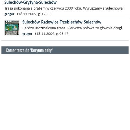
Sulechów-Gryżyna-Sulechów
Trasa pokonana z bratem w czerwcu 2009 roku. Wyruszamy z Sulechowa i
kierujemy się na Brody. Droga asfaltowa. Za Brodami szukaliśmy
gregor
(18.11.2009, g. 12:55)
możliwości...
Sulechów-Radowice-Trzebiechów-Sulechów
Bardzo urozmaicona trasa. Pierwsza połowa to głównie drogi
gruntowe, piach, ubity tłuczeń. Pozostała część trasy asfalt.
gregor
(18.11.2009, g. 08:47)
Startujemy w centrum...
Komentarze do 'Korytem odry'