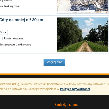
 | Łatwa
we trekingowe
 Góry na mniej niż 30 km
 Góra
 | Umiarkowana
kie szosowe trekingowe
Więcej tras
adczenia usług, reklamy, statystyk. Korzystanie z witryny bez zmiany ustawień 
enić te ustawienia. Szczegóły znajdziesz w
Polityce prywatności
.
Kontakt, o stronie