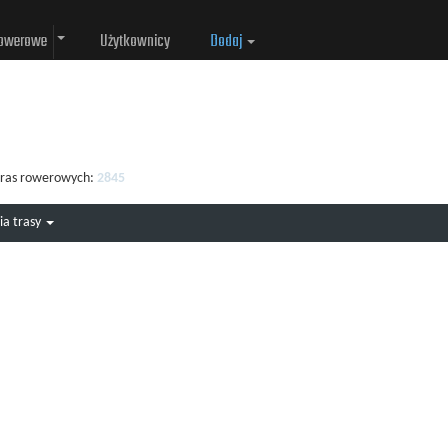
rowerowe
Użytkownicy
Dodaj
 tras rowerowych:
2845
ia trasy