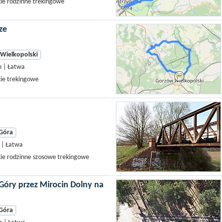
kie rodzinne trekingowe
ze
Wielkopolski
 | Łatwa
kie trekingowe
 Góra
| Łatwa
kie rodzinne szosowe trekingowe
 Góry przez Mirocin Dolny na
 Góra