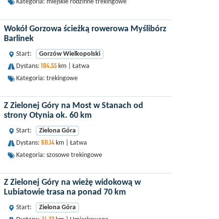
Kategoria: miejskie rodzinne trekingowe
Wokół Gorzowa ścieżką rowerowa Myślibórz
Barlinek
Start:
Gorzów Wielkopolski
104.55
Dystans:
km | Łatwa
Kategoria: trekingowe
Z Zielonej Góry na Most w Stanach od
strony Otynia ok. 60 km
Start:
Zielona Góra
60.14
Dystans:
km | Łatwa
Kategoria: szosowe trekingowe
Z Zielonej Góry na wieżę widokową w
Lubiatowie trasa na ponad 70 km
Start:
Zielona Góra