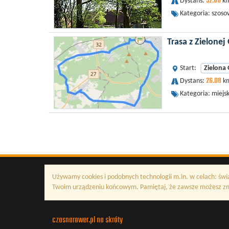
52.06
Dystans:
km
Kategoria: szoso
Trasa z Zielonej
Start:
Zielona
26.08
Dystans:
km
Kategoria: miejs
Używamy cookies i podobnych technologii m.in. w celach: świ
Twoim urządzeniu końcowym. Pamiętaj, że zawsze możesz zmi
czasnarower.pl na skróty