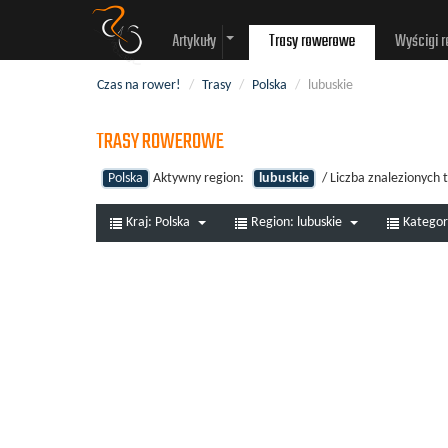
Artykuły
Trasy rowerowe
Wyścigi 
Czas na rower!
/
Trasy
/
Polska
/
lubuskie
TRASY ROWEROWE
Polska
Aktywny region:
lubuskie
/ Liczba znalezionych
Kraj:
Polska
Region:
lubuskie
Kategor