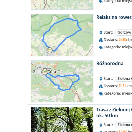
Kategoria: miejs
Relaks na rower
Start:
Gorzów 
35.05
Dystans:
km
Kategoria: miejs
Różnorodna
Start:
Zielona
31.61
Dystans:
km 
Kategoria: miejs
Trasa z Zielonej
ok. 50 km
Start:
Zielona