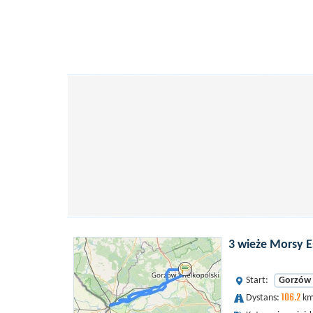
3 wieże Morsy 
Start:
Gorzów 
106.2
Dystans:
km