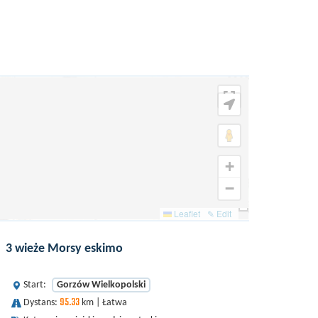
+
−
Leaflet
✎ Edit
3 wieże Morsy eskimo
Start:
Gorzów Wielkopolski
95.33
Dystans:
km | Łatwa