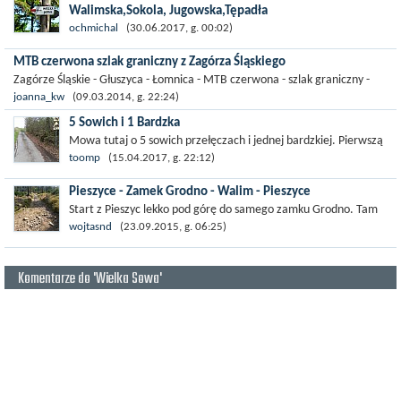
Walimska,Sokola, Jugowska,Tępadła
Piękna trasa na cały dzień , ale i barzo trudna przez fakt ,że do
ochmichal
(30.06.2017, g. 00:02)
pokonania mamy 4 przełęcze co daje nam około 1800m
MTB czerwona szlak graniczny z Zagórza Śląskiego
przewyższenia na trasie.Gorąco...
Zagórze Śląskie - Głuszyca - Łomnica - MTB czerwona - szlak graniczny -
Kamieniołomy w Głuszycy - Głuszyca - Zagórze Śląskie
joanna_kw
(09.03.2014, g. 22:24)
5 Sowich i 1 Bardzka
Mowa tutaj o 5 sowich przełęczach i jednej bardzkiej. Pierwszą
przełęczą jaką zdobywam jest Sokola. Co prawda mozna na nią
toomp
(15.04.2017, g. 22:12)
by dojechać...
Pieszyce - Zamek Grodno - Walim - Pieszyce
Start z Pieszyc lekko pod górę do samego zamku Grodno. Tam
można poszukać skarbów III Rzeszy. Po odkryciu lub nie skarbów
wojtasnd
(23.09.2015, g. 06:25)
jedziemy do Walimia. Z...
Komentarze do 'Wielka Sowa'