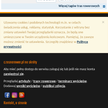
Więcej tagów tras rowerowych
×
Używamy cookies i podobnych technologii m.in. w celach:
świadczenia usług, reklamy, statystyk. Korzystanie z witryny bez
zmiany ustawień Twojej przeglądarki oznacza, że będą one
umieszczane w Twoim urządzeniu końcowym. Pamiętaj, że zawsze
możesz zmienić te ustawienia. Szczegóły znajdziesz w
Polityce
prywatności
.
czasnarower.pl na skróty
Aby mieć pełny dostęp do serwisu
zaloguj się
lub jeśli nie masz konta
zarejestruj się
.
Przeglądaj
artykuły
/
trasy rowerowe
/
terminarz wyścigów
.
Dodawaj
wyniki wyścigów
/
publikuj zdjęcia
.
Kontakt, o stronie