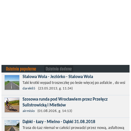
Ostatnio popularne
Ostatnio dodane
Stalowa Wola - Jeziórko - Stalowa Wola
Taki krotki wypad troszeczkę po lesie więcej po asfalcie , do wsi
której już nie ma , kopalni siarki również nie ma , a ci co
darek65
(23.05.2013, g. 11:34)
pamiętają okres...
Szosowa runda pod Wrocławiem przez Przełęcz
Sulistrowicką i Mietków
Łatwa, szosowa runda pod Wrocławiem, raczej płaska z jednym
airmisio
(01.08.2026, g. 14:13)
małym podjazdem na Przełęcz Sulistrowicką od strony Olesznej.
Dąbki - Łazy - Mielno - Dąbki 31.08.2018
To trasa idealna na...
Trasa do Łaz niemal w całości prowadzi przez nową, asfaltową