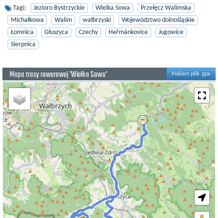
Tagi:
Jezioro Bystrzyckie
Wielka Sowa
Przełęcz Walimska
Michałkowa
Walim
wałbrzyski
Województwo dolnośląskie
Łomnica
Głuszyca
Czechy
Heřmánkovice
Jugowice
Sierpnica
Mapa trasy rowerowej 'Wielka Sowa'
Pobierz plik .gpx