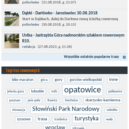
ścieżkę rowerową (od Dąbek do Iwięcina wzdłuż drogi 203).
poliorketes
(31.08.2018, g. 21:07)
Niestety jest to trasa nie...
Dąbki - Darłówko - Jarosławiec 30.08.2018
Start w Dąbkach, dalej do Darłowa nową ścieżką rowerową
(niekiedy pieszo-rowerową), gdzie na pierwszym rondzie zjazd
poliorketes
(30.08.2018, g. 20:15)
w stronę Darłówka Zachodniego....
Ustka - Jastrzębia Góra nadmorskim szlakiem rowerowym
R10.
Międzynarodowy Szlak Rowerowy R-10, jest częścią sieci
redakcja
(27.08.2023, g. 21:36)
EuroVelo. Prowadzi wzdłuż brzegu dookoła Morza Bałtyckiego.
Wszystkie ostatnio popularne trasy
Trasa liczy w sumie ponad 8500...
Tagi tras rowerowych
inne
bike maraton
gory
gorzów wielkopolski
góra
opatowice
lubuskie
jelenia gora
mtb
polkowice
skarzysko-kamienna
poznan
psie pole
Rawicz
Siechnice
Słowiński Park Narodowy
slowacja
sobotka
turystyka
trasa
szosowe
wały
trzebnica
wroclaw
zdrowie