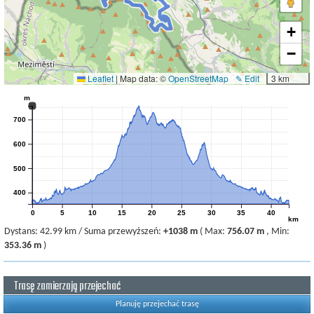
+
−
Leaflet
|
Map data: ©
OpenStreetMap
✎ Edit
3 km
m
700
600
500
400
0
5
10
15
20
25
30
35
40
km
Dystans:
42.99 km
/
Suma przewyższeń:
+1038 m
(
Max:
756.07 m
,
Min:
353.36 m
)
Trasę zamierzają przejechać
Planuję przejechać trasę