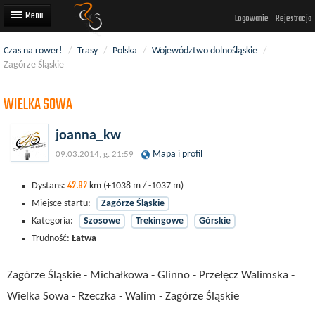
Logowanie
Rejestracja
Czas na rower!
/
Trasy
/
Polska
/
Województwo dolnośląskie
/
Artykuły
Zagórze Śląskie
Trasy rowerowe
WIELKA SOWA
Wyścigi rowerowe
joanna_kw
Użytkownicy
Mapa i profil
09.03.2014, g. 21:59
Dodaj
42.92
Dystans:
km
(+1038 m / -1037 m)
Miejsce startu:
Zagórze Śląskie
Kategoria:
Szosowe
Trekingowe
Górskie
Trudność:
Łatwa
Zagórze Śląskie - Michałkowa - Glinno - Przełęcz Walimska -
Wielka Sowa - Rzeczka - Walim - Zagórze Śląskie