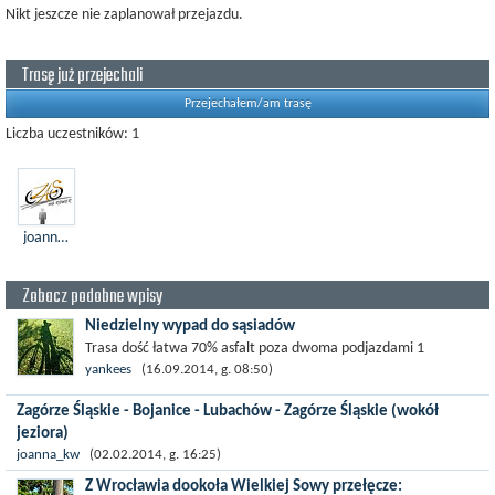
Nikt jeszcze nie zaplanował przejazdu.
Trasę już przejechali
Przejechałem/am trasę
Liczba uczestników: 1
joanna_kw
Zobacz podobne wpisy
Niedzielny wypad do sąsiadów
Trasa dość łatwa 70% asfalt poza dwoma podjazdami 1
Janovicky 2 Sierpnica - Rzeczka Dużo fajnych miejsc do
yankees
(16.09.2014, g. 08:50)
zawieszenia oka zwłaszcza Broumov...
Zagórze Śląskie - Bojanice - Lubachów - Zagórze Śląskie (wokół
jeziora)
Płaskie odcinki szosowe, krótkie strome podjazdy leśne, zjazdy, podjazdy
joanna_kw
(02.02.2014, g. 16:25)
szosowe. Warto się zatrzymać przy zaporze/tamie na Jeziorze Zagórze...
Z Wrocławia dookoła Wielkiej Sowy przełęcze: