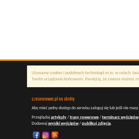
Używamy cookies i podobnych technologii m.in. w celach: świ
Twoim urządzeniu końcowym. Pamiętaj, że zawsze możesz zmi
czasnarower.pl na skróty
Aby mieć pełny dostęp do serwisu
zaloguj się
lub jeśli nie mas
Przeglądaj
artykuły
/
trasy rowerowe
/
terminarz wyścigów
Dodawaj
wyniki wyścigów
/
publikuj zdjęcia
.