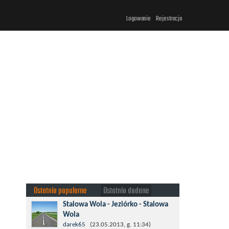
Logowanie
Rejestracja
Ostatnio popularne
Ostatnio dodane
Stalowa Wola - Jeziórko - Stalowa
Wola
Taki krotki wypad troszeczkę po lesie
darek65
(23.05.2013, g. 11:34)