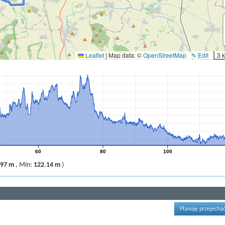
Leaflet
|
Map data: ©
OpenStreetMap
✎ Edit
3 
60
80
100
.97 m
,
Min:
122.14 m
)
Planuję przejechać