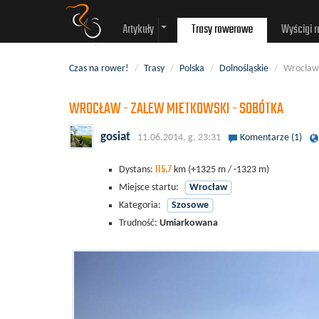
Artykuły
Trasy rowerowe
Wyścigi 
Czas na rower!
/
Trasy
/
Polska
/
Dolnośląskie
/
Wrocław
WROCŁAW - ZALEW MIETKOWSKI - SOBÓTKA
gosiat
11.06.2014, g. 23:31
Komentarze (1)
115.7
Dystans:
km
(+1325 m / -1323 m)
Miejsce startu:
Wrocław
Kategoria:
Szosowe
Trudność:
Umiarkowana