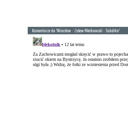
Zjazd 15 min .
Komentarze do 'Wrocław - Zalew Mietkowski - Sobótka'