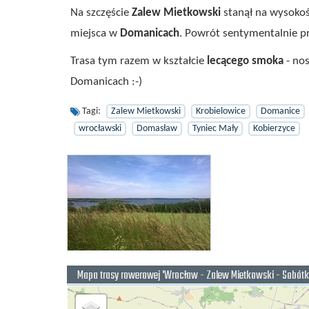
Na szczęście
Zalew Mietkowski
stanął na wysokoś
miejsca w
Domanicach
. Powrót sentymentalnie p
Trasa tym razem w kształcie
lecącego smoka
- no
Domanicach :-)
Tagi:
Zalew Mietkowski
Krobielowice
Domanice
wrocławski
Domasław
Tyniec Mały
Kobierzyce
Mapa trasy rowerowej 'Wrocław - Zalew Mietkowski - Sobótk