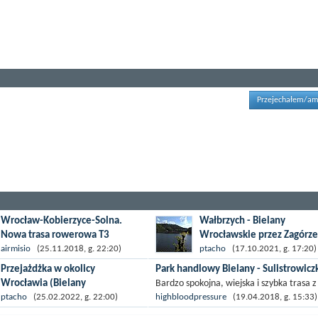
Przejechałem/am
Wrocław-Kobierzyce-Solna.
Wałbrzych - Bielany
Nowa trasa rowerowa T3
Wrocławskie przez Zagórze
Śląskie i Mietków
Gmina Kobierzyce zrobiła dużą
airmisio
(25.11.2018, g. 22:20)
ptacho
(17.10.2021, g. 17:20)
przysługę wrocławskim
Zazwyczaj unikam tras po pła
Przejażdżka w okolicy
Park handlowy Bielany - Sulistrowicz
rowerzystom. Wiele atrakcyjnych
drogach wokół Wrocławia. Lu
Wrocławia (Bielany
Bardzo spokojna, wiejska i szybka trasa z
celów rowerowych znajduje się w
jakieś górki, ciekawe widoki...
Wrocławskie - Kąty
Wrocławia do Sulistrowiczek pod Ślężą. 
ptacho
(25.02.2022, g. 22:00)
highbloodpressure
(19.04.2018, g. 15:33)
niewielkiej odległości od...
jak już miałem okazję...
Wrocławskie)
Domasławiu trzeba skręcić w Chrzanows