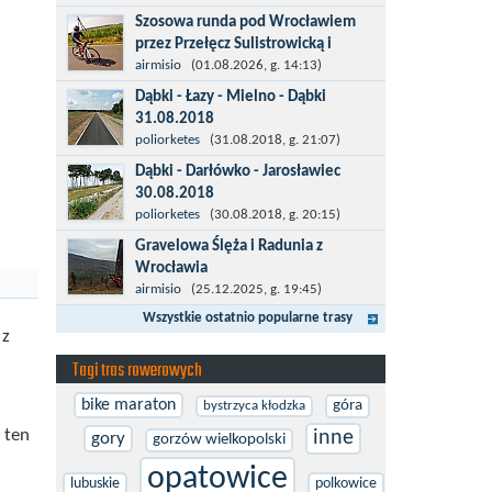
więcej po asfalcie , do wsi której już nie
Szosowa runda pod Wrocławiem
ma , kopalni siarki również nie ma , a ci
przez Przełęcz Sulistrowicką i
co pamiętają okres...
Mietków
airmisio
(01.08.2026, g. 14:13)
Łatwa, szosowa runda pod
Dąbki - Łazy - Mielno - Dąbki
Wrocławiem, raczej płaska z jednym
31.08.2018
małym podjazdem na Przełęcz
Trasa do Łaz niemal w całości prowadzi
poliorketes
(31.08.2018, g. 21:07)
Sulistrowicką od strony Olesznej. To
przez nową, asfaltową ścieżkę
Dąbki - Darłówko - Jarosławiec
trasa idealna na...
rowerową (od Dąbek do Iwięcina
30.08.2018
wzdłuż drogi 203). Niestety jest to
Start w Dąbkach, dalej do Darłowa
poliorketes
(30.08.2018, g. 20:15)
trasa nie...
nową ścieżką rowerową (niekiedy
Gravelowa Ślęża i Radunia z
pieszo-rowerową), gdzie na pierwszym
Wrocławia
rondzie zjazd w stronę Darłówka
Trasa rowerowa z Wrocławia na
airmisio
(25.12.2025, g. 19:45)
Zachodniego....
Masyw Ślęży to idealna opcja na rower
Wszystkie ostatnio popularne trasy
przełajowy (lub gravelowy). Zimą, kiedy
 z
nie ma śniegu, a temperatura jest...
Tagi tras rowerowych
bike maraton
góra
bystrzyca kłodzka
z ten
inne
gory
gorzów wielkopolski
opatowice
lubuskie
polkowice