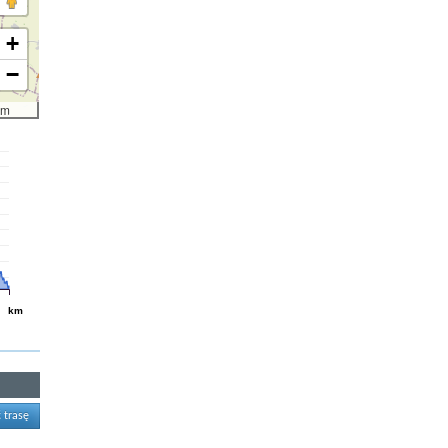
+
−
km
km
 trasę