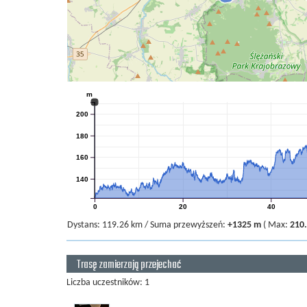
m
200
180
160
140
0
20
40
Dystans:
119.26 km
/
Suma przewyższeń:
+1325 m
(
Max:
210
Trasę zamierzają przejechać
Liczba uczestników: 1