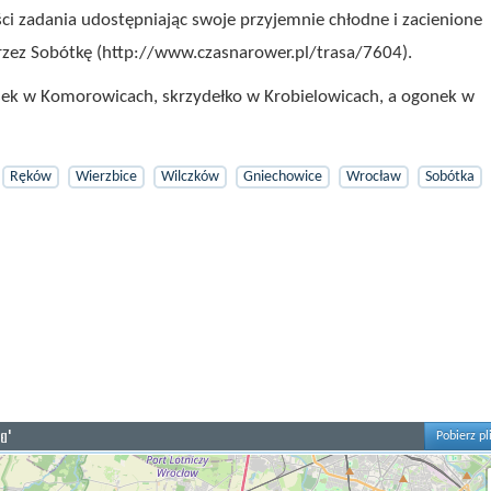
ci zadania udostępniając swoje przyjemnie chłodne i zacienione
rzez Sobótkę (http://www.czasnarower.pl/trasa/7604).
sek w Komorowicach, skrzydełko w Krobielowicach, a ogonek w
Ręków
Wierzbice
Wilczków
Gniechowice
Wrocław
Sobótka
a'
Pobierz pl