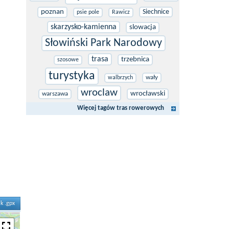
poznan
Siechnice
psie pole
Rawicz
skarzysko-kamienna
slowacja
Słowiński Park Narodowy
trasa
trzebnica
szosowe
turystyka
wały
walbrzych
wroclaw
wrocławski
warszawa
Więcej tagów tras rowerowych
ik .gpx