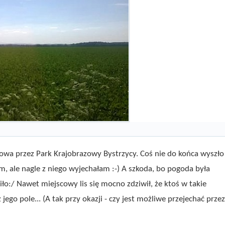
kowa przez Park Krajobrazowy Bystrzycy. Coś nie do końca wyszło
, ale nagle z niego wyjechałam :-) A szkoda, bo pogoda była
iło:/ Nawet miejscowy lis się mocno zdziwił, że ktoś w takie
 jego pole... (A tak przy okazji - czy jest możliwe przejechać prze