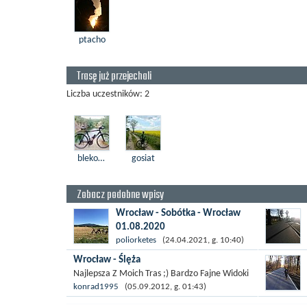
ptacho
Trasę już przejechali
Liczba uczestników: 2
blekotnik
gosiat
Zobacz podobne wpisy
Wrocław - Sobótka - Wrocław
01.08.2020
Trasa z Wrocławia w kierunku
poliorketes
(24.04.2021, g. 10:40)
południowego zachodu, do
Wrocław - Ślęża
Sobótki.Powrót szlakiem R9. Było to
Najlepsza Z Moich Tras ;) Bardzo Fajne Widoki
nasze drugie podejście w tym
;) Oczywiście Wyjazd Na Cały Dzień :) Wjazd
konrad1995
(05.09.2012, g. 01:43)
kierunku. W maju tego samego...
Na Ślęże Od Sulistrowiczek około 1 godziny :)