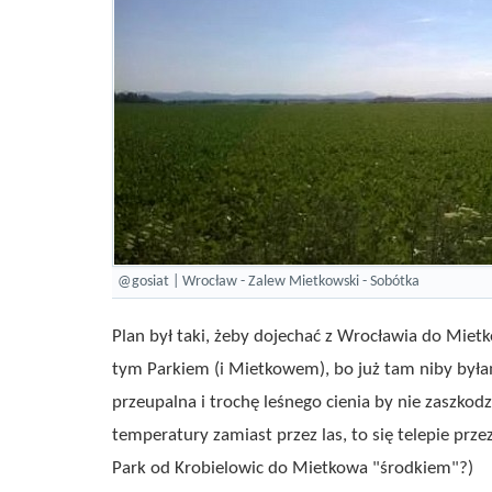
@gosiat | Wrocław - Zalew Mietkowski - Sobótka
Plan był taki, żeby dojechać z Wrocławia do Miet
tym Parkiem (i Mietkowem), bo już tam niby byłam
przeupalna i trochę leśnego cienia by nie zaszkodz
temperatury zamiast przez las, to się telepie przez
Park od Krobielowic do Mietkowa "środkiem"?)