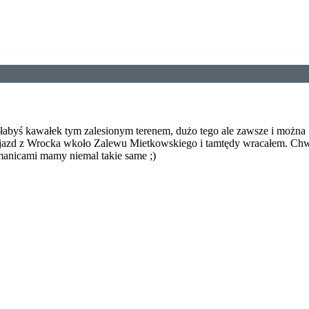
Podwrocławska trasa rowerowa
Wierzbicach w prawo...
idealna na rozruszanie nóg po
zimie. Przejażdżka zaczyna się na
Bielanach Wrocławskich, ale można
tu...