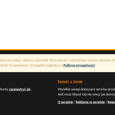
adczenia usług, reklamy, statystyk. Korzystanie z witryny bez zmiany ustawień 
enić te ustawienia. Szczegóły znajdziesz w
Polityce prywatności
.
Kontakt, o stronie
z konta
zarejestruj się
.
Wszelkie uwagi dotyczące serwisu prosi
Jeśli masz kłopot lub nie wiesz jak skorz
.
O serwisie
/
Reklama w serwisie
/
Regu