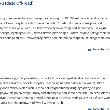
ku (dużo Off-road)
zczytu możecie Państwo nie spotkać więcej niż 10 - 20 aut na waszej drodze, a
za połowa trasy to praktycznie same pola. Z Bielan do Tyńca przez pola pod
ą też przez pola, lecz już utwardzone typowe drogi pod samochody. Dalej już
c drogą szybkiego ruchu, tylko takowe przecinając. Łatwo, szybko i przyjemnie 
 bez żadnego stresu. Połowy dróg przez pola nie ma na mapach, aż przyjemnie cz
Komentuj
|
wi
mijanek z pędzącymi autami, co w tych okolicach jest trudne. Już na wstępie
ne przez traktory obok kukurydzy. Można się na nich natknąć na kałuże, błoto,
 obok fabryk bielańskich. Już na polu wypatrujemy drugiego przejścia pod
ojawi się polna droga, którą dostaniemy się pod samo przejście. Za przejściem
edyna rozsądna droga na przełaj przez pola do Tyńca Małego. Już na asfalcie war
Tyńca bez chodników. Z głównej w Tyńcu trzeba...
Komentuj
|
wi