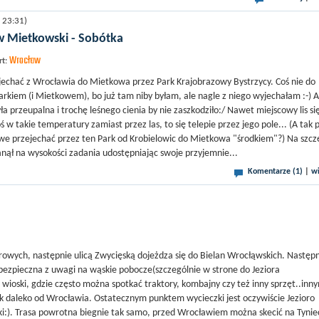
 23:31)
w Mietkowski - Sobótka
Wrocław
rt:
dojechać z Wrocławia do Mietkowa przez Park Krajobrazowy Bystrzycy. Coś nie do
arkiem (i Mietkowem), bo już tam niby byłam, ale nagle z niego wyjechałam :-) A
a przeupalna i trochę leśnego cienia by nie zaszkodziło:/ Nawet miejscowy lis si
ś w takie temperatury zamiast przez las, to się telepie przez jego pole... (A tak 
żliwe przejechać przez ten Park od Krobielowic do Mietkowa "środkiem"?) Na szcz
nął na wysokości zadania udostępniając swoje przyjemnie...
Komentarze (1)
|
wi
rowych, następnie ulicą Zwycięską dojeżdza się do Bielan Wrocłąwskich. Następ
iebezpieczna z uwagi na wąskie pobocze(szczególnie w strone do Jeziora
ioski, gdzie często można spotkać traktory, kombajny czy też inny sprzęt..inn
tak daleko od Wrocławia. Ostatecznym punktem wycieczki jest oczywiście Jezioro
i:). Trasa powrotna biegnie tak samo, przed Wrocławiem można skecić na Tynie