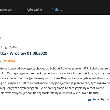
rowerowe
Użytkownicy
Dodaj
1
1, g. 10:40)
tka - Wrocław 01.08.2020
Wrocław
art:
kierunku południowego zachodu, do Sobótki.Powrót szlakiem R9. Było to nasze 
unku. W maju tego samego roku pojechaliśmy do Sobótki, jednak trochę inną tras
towa i niebezpieczna (jechaliśmy m.in. przez Rogów Sobócki, gdzie jest duży ruc
o 1 sierpnia 2020 roku postanowiliśmy przejechać ją jeszcze raz, tym razem po
mniej uczęszczanych drogach. Co do samej trasy, to tam gdzie była możliwość
żek rowerowych, jednak na tej trasie nie było ich zbyt wiele. Na plus tutaj...
Komentuj
|
wi