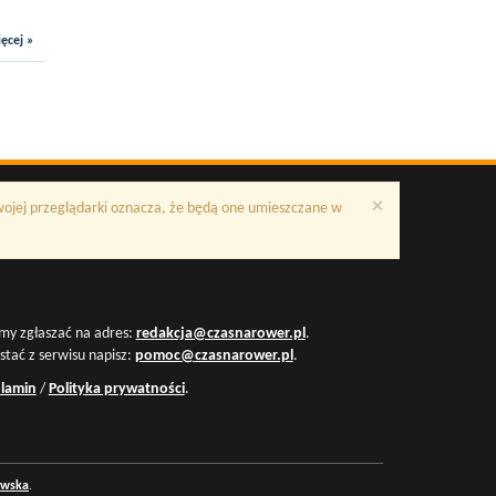
ęcej »
×
Twojej przeglądarki oznacza, że będą one umieszczane w
my zgłaszać na adres:
redakcja@czasnarower.pl
.
ystać z serwisu napisz:
pomoc@czasnarower.pl
.
lamin
/
Polityka prywatności
.
owska
.