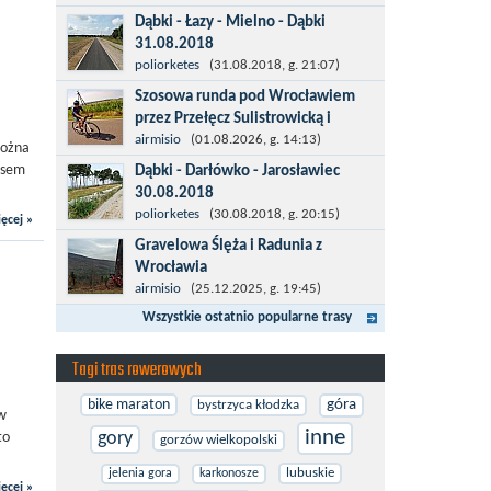
więcej po asfalcie , do wsi której już nie
Dąbki - Łazy - Mielno - Dąbki
ma , kopalni siarki również nie ma , a ci
31.08.2018
co pamiętają okres...
Trasa do Łaz niemal w całości prowadzi
poliorketes
(31.08.2018, g. 21:07)
przez nową, asfaltową ścieżkę
Szosowa runda pod Wrocławiem
rowerową (od Dąbek do Iwięcina
przez Przełęcz Sulistrowicką i
wzdłuż drogi 203). Niestety jest to
Mietków
airmisio
(01.08.2026, g. 14:13)
można
trasa nie...
Łatwa, szosowa runda pod
asem
Dąbki - Darłówko - Jarosławiec
Wrocławiem, raczej płaska z jednym
30.08.2018
małym podjazdem na Przełęcz
Start w Dąbkach, dalej do Darłowa
poliorketes
(30.08.2018, g. 20:15)
ęcej »
Sulistrowicką od strony Olesznej. To
nową ścieżką rowerową (niekiedy
Gravelowa Ślęża i Radunia z
trasa idealna na...
pieszo-rowerową), gdzie na pierwszym
Wrocławia
rondzie zjazd w stronę Darłówka
Trasa rowerowa z Wrocławia na
airmisio
(25.12.2025, g. 19:45)
Zachodniego....
Masyw Ślęży to idealna opcja na rower
Wszystkie ostatnio popularne trasy
przełajowy (lub gravelowy). Zimą, kiedy
nie ma śniegu, a temperatura jest...
Tagi tras rowerowych
bike maraton
góra
bystrzyca kłodzka
 w
inne
gory
to
gorzów wielkopolski
lubuskie
jelenia gora
karkonosze
ęcej »