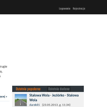
Logowanie
Rejestracja
drugie
ą,
h
Ostatnio popularne
Ostatnio dodane
Stalowa Wola - Jeziórko - Stalowa
ęcej »
Wola
Taki krotki wypad troszeczkę po lesie
darek65
(23.05.2013, g. 11:34)