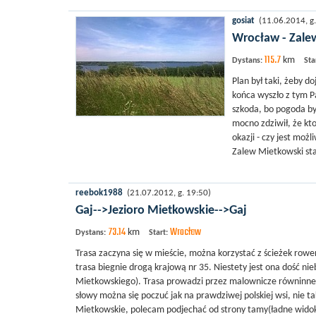
gosiat
(11.06.2014, g.
Wrocław - Zale
115.7
km
Dystans:
Sta
Plan był taki, żeby 
końca wyszło z tym P
szkoda, bo pogoda był
mocno zdziwił, że kto
okazji - czy jest mo
Zalew Mietkowski sta
reebok1988
(21.07.2012, g. 19:50)
Gaj-->Jezioro Mietkowskie-->Gaj
73.14
Wrocław
km
Dystans:
Start:
Trasa zaczyna się w mieście, można korzystać z ścieżek rowe
trasa biegnie drogą krajową nr 35. Niestety jest ona dość n
Mietkowskiego). Trasa prowadzi przez malownicze równinne w
słowy można się poczuć jak na prawdziwej polskiej wsi, nie 
Mietkowskie, polecam podjechać od strony tamy(ładne widok