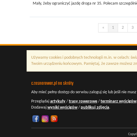
Mały, żeby ograniczyć jazdę droga nr 35. Polecam szczegól
«
1
2
3
Używamy cookies i podobnych technologii m.in. w celach: świ
Twoim urządzeniu końcowym. Pamiętaj, że zawsze możesz zmi
czasnarower.pl na skróty
Aby mieć pełny dostęp do serwisu
zaloguj się
lub jeśli nie mas
Przeglądaj
artykuły
/
trasy rowerowe
/
terminarz wyścigów
Dodawaj
wyniki wyścigów
/
publikuj zdjęcia
.
Copyr