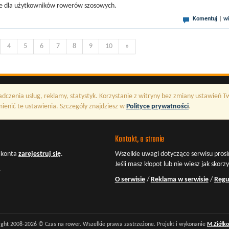
nie dla użytkowników rowerów szosowych.
Komentuj
|
wi
4
5
6
7
8
9
10
»
adczenia usług, reklamy, statystyk. Korzystanie z witryny bez zmiany ustawień 
enić te ustawienia. Szczegóły znajdziesz w
Polityce prywatności
.
Kontakt, o stronie
z konta
zarejestruj się
.
Wszelkie uwagi dotyczące serwisu prosi
Jeśli masz kłopot lub nie wiesz jak skorz
.
O serwisie
/
Reklama w serwisie
/
Regu
ight 2008-2026 © Czas na rower. Wszelkie prawa zastrzeżone. Projekt i wykonanie
M.Ziółk