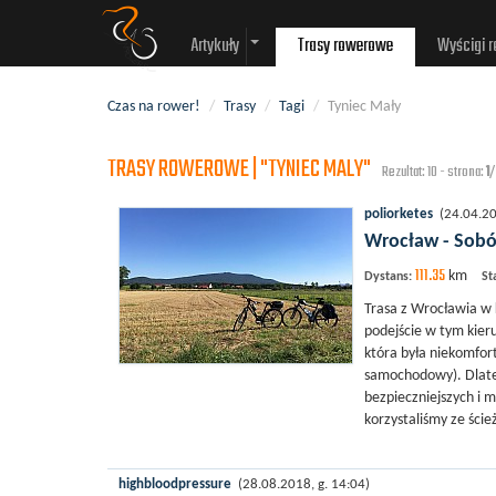
Artykuły
Trasy rowerowe
Wyścigi 
Czas na rower!
/
Trasy
/
Tagi
/
Tyniec Mały
TRASY ROWEROWE | "TYNIEC MALY"
Rezultat: 10 - strona:
1
/
poliorketes
(24.04.202
Wrocław - Sobó
111.35
km
Dystans:
St
Trasa z Wrocławia w 
podejście w tym kier
która była niekomfor
samochodowy). Dlateg
bezpieczniejszych i 
korzystaliśmy ze ście
highbloodpressure
(28.08.2018, g. 14:04)