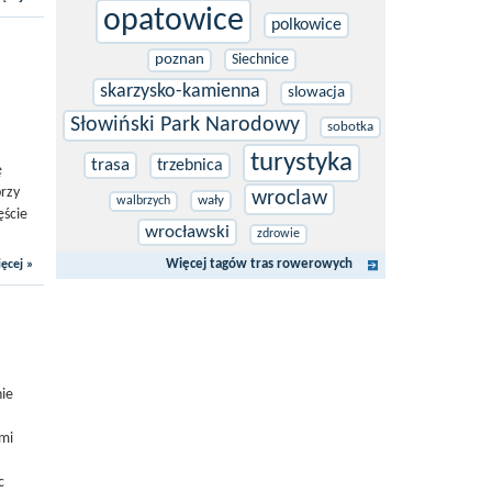
opatowice
polkowice
poznan
Siechnice
skarzysko-kamienna
slowacja
Słowiński Park Narodowy
sobotka
turystyka
trasa
trzebnica
ę
przy
wroclaw
wały
walbrzych
ęście
wrocławski
zdrowie
ęcej »
Więcej tagów tras rowerowych
nie
ymi
c