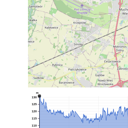
m
130
125
120
115
110