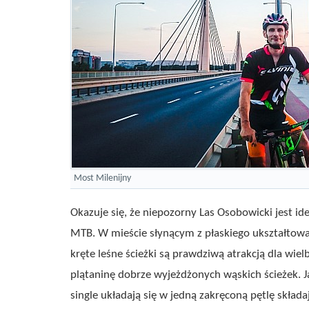
Most Milenijny
Okazuje się, że niepozorny Las Osobowicki jest
MTB. W mieście słynącym z płaskiego ukształtowan
kręte leśne ścieżki są prawdziwą atrakcją dla wiel
plątaninę dobrze wyjeżdżonych wąskich ścieżek. Ja
single układają się w jedną zakręconą pętlę skła