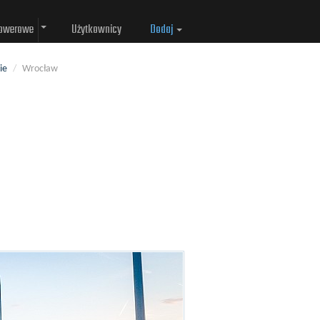
rowerowe
Użytkownicy
Dodaj
ie
/
Wrocław