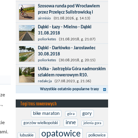
więcej po asfalcie , do wsi której już nie
Szosowa runda pod Wrocławiem
ma , kopalni siarki również nie ma , a ci
przez Przełęcz Sulistrowicką i
co pamiętają okres...
Mietków
airmisio
(01.08.2026, g. 14:13)
Łatwa, szosowa runda pod
Dąbki - Łazy - Mielno - Dąbki
Wrocławiem, raczej płaska z jednym
31.08.2018
małym podjazdem na Przełęcz
Trasa do Łaz niemal w całości prowadzi
poliorketes
(31.08.2018, g. 21:07)
Sulistrowicką od strony Olesznej. To
przez nową, asfaltową ścieżkę
Dąbki - Darłówko - Jarosławiec
trasa idealna na...
rowerową (od Dąbek do Iwięcina
30.08.2018
wzdłuż drogi 203). Niestety jest to
Start w Dąbkach, dalej do Darłowa
poliorketes
(30.08.2018, g. 20:15)
trasa nie...
nową ścieżką rowerową (niekiedy
Ustka - Jastrzębia Góra nadmorskim
pieszo-rowerową), gdzie na pierwszym
szlakiem rowerowym R10.
rondzie zjazd w stronę Darłówka
Międzynarodowy Szlak Rowerowy R-
redakcja
(27.08.2023, g. 21:36)
Zachodniego....
10, jest częścią sieci EuroVelo.
Wszystkie ostatnio popularne trasy
Prowadzi wzdłuż brzegu dookoła
rze
Morza Bałtyckiego. Trasa liczy w sumie
Tagi tras rowerowych
.,
ponad 8500...
gory
bike maraton
góra
inne
kie
gorzów wielkopolski
jelenia gora
ami.
opatowice
lubuskie
polkowice