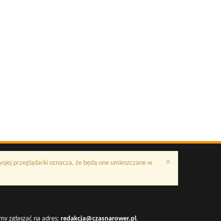
×
Twojej przeglądarki oznacza, że będą one umieszczane w
my zgłaszać na adres:
redakcja@czasnarower.pl
.