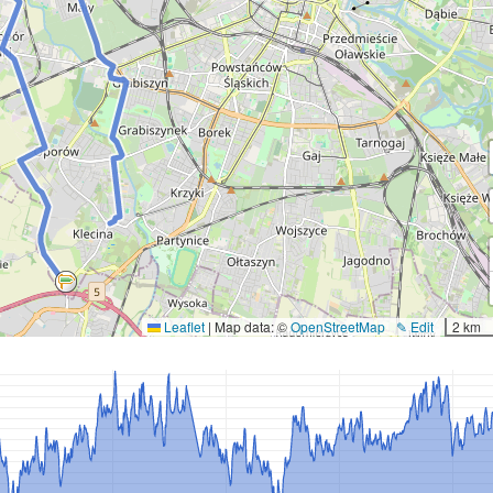
Leaflet
|
Map data: ©
OpenStreetMap
✎ Edit
2 km