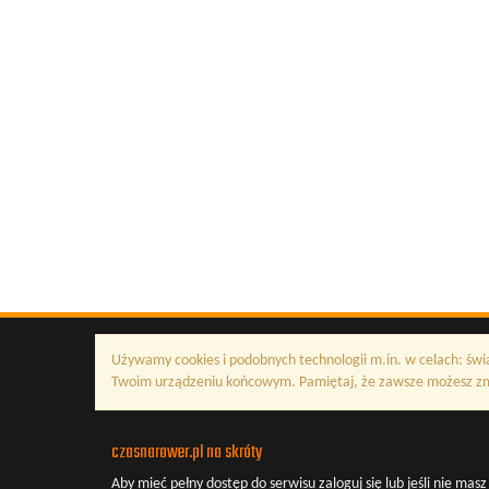
Używamy cookies i podobnych technologii m.in. w celach: świ
Twoim urządzeniu końcowym. Pamiętaj, że zawsze możesz zmi
czasnarower.pl na skróty
Aby mieć pełny dostęp do serwisu
zaloguj się
lub jeśli nie mas