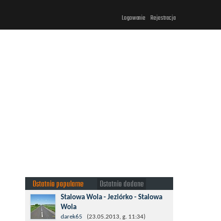
Logowanie
Rejestracja
Ostatnio popularne
Ostatnio dodane
Stalowa Wola - Jeziórko - Stalowa
Wola
Taki krotki wypad troszeczkę po lesie
darek65
(23.05.2013, g. 11:34)