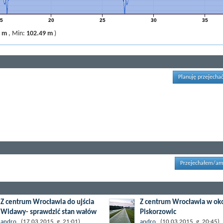
5
20
25
30
35
2 m
,
Min:
102.49 m
)
Planuję przejechać
Przejechałem/am
Z centrum Wrocławia do ujścia
Z centrum Wrocławia w oko
Widawy- sprawdzić stan wałów
Piskorzowic
odrzańskich
Trasa w całości prowadzi ście
andro
(17.03.2015, g. 21:01)
andro
(10.03.2015, g. 20:45)