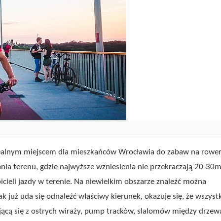
 idealnym miejscem dla mieszkańców Wrocławia do zabaw na rowe
ia terenu, gdzie najwyższe wzniesienia nie przekraczają 20-30m
bicieli jazdy w terenie. Na niewielkim obszarze znaleźć można
k już uda się odnaleźć właściwy kierunek, okazuje się, że wszyst
dającą się z ostrych wiraży, pump tracków, slalomów między drzew