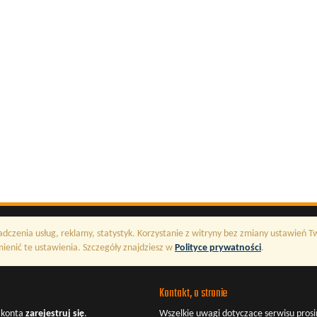
adczenia usług, reklamy, statystyk. Korzystanie z witryny bez zmiany ustawień 
enić te ustawienia. Szczegóły znajdziesz w
Polityce prywatności
.
Kontakt, o stronie
z konta
zarejestruj się
.
Wszelkie uwagi dotyczące serwisu prosi