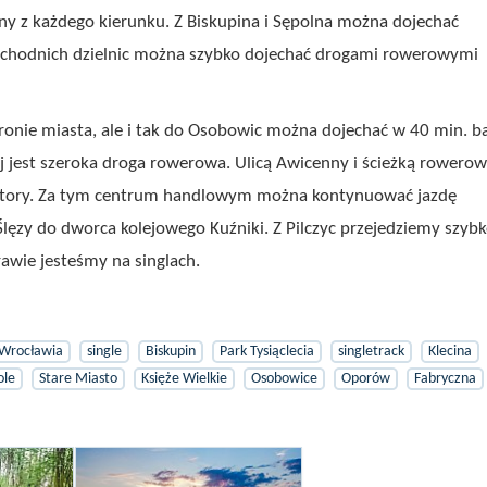
y z każdego kierunku. Z Biskupina i Sępolna można dojechać
zachodnich dzielnic można szybko dojechać drogami rowerowymi
tronie miasta, ale i tak do Osobowic można dojechać w 40 min. b
ej jest szeroka droga rowerowa. Ulicą Awicenny i ścieżką rowero
actory. Za tym centrum handlowym można kontynuować jazdę
. Ślęzy do dworca kolejowego Kuźniki. Z Pilczyc przejedziemy szyb
awie jesteśmy na singlach.
 Wrocławia
single
Biskupin
Park Tysiąclecia
singletrack
Klecina
ole
Stare Miasto
Księże Wielkie
Osobowice
Oporów
Fabryczna