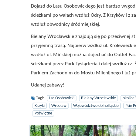
Dojazd do Lasu Osobowickiego jest bardzo wygodn
ścieżkami po wałach wzdłuż Odry. Z Krzyków i z 
wzdłuż obwodnicy śródmiejskiej.
Bielany Wrocławskie znajdują się po przeciwnej s
przyjemną trasą. Najpierw wzdłuż ul. Królewiecki
wzdłuż ul. Mińskiej można dojechać do Outlet F
ścieżkami przez Park Tysiąclecia i dalej wzdłuż rz
Parkiem Zachodnim do Mostu Milenijnego i już pr
Udanej zabawy!
Tagi:
Las Osobowicki
Bielany Wrocławskie
okolice
Krzyki
Wrocław
Województwo dolnośląskie
Psie P
Poświętne