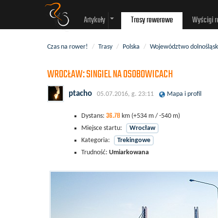
Artykuły
Trasy rowerowe
Wyścigi 
Czas na rower!
/
Trasy
/
Polska
/
Województwo dolnośląsk
WROCŁAW: SINGIEL NA OSOBOWICACH
ptacho
05.07.2016, g. 23:11
Mapa i profil
36.78
Dystans:
km
(+534 m / -540 m)
Miejsce startu:
Wrocław
Kategoria:
Trekingowe
Trudność:
Umiarkowana