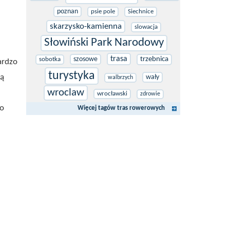
poznan
psie pole
Siechnice
skarzysko-kamienna
slowacja
Słowiński Park Narodowy
trasa
szosowe
trzebnica
sobotka
ardzo
turystyka
wą
wały
walbrzych
wroclaw
wrocławski
zdrowie
ko
Więcej tagów tras rowerowych