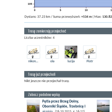
105
0
5
10
1
Dystans:
37.23 km
/
Suma przewyższeń:
+534 m
(
Max:
130.8
Trasę zamierzają przejechać
Liczba uczestników: 4
nikonem
ola
lucija
Piotr
Trasę już przejechali
Nikt jeszcze nie przejechał trasy.
Zobacz podobne wpisy
Pętla przez Brzeg Dolny,
Oborniki Śląskie, Trzebnicę i
Wrocław
airmisio
(26.10.2015, g. 16:12)