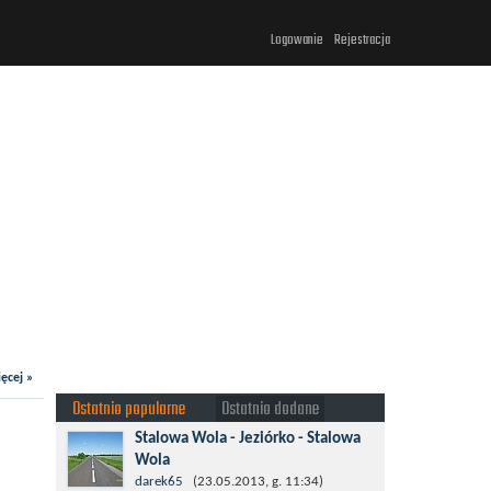
Logowanie
Rejestracja
ęcej »
Ostatnio popularne
Ostatnio dodane
Stalowa Wola - Jeziórko - Stalowa
Wola
Taki krotki wypad troszeczkę po lesie
darek65
(23.05.2013, g. 11:34)