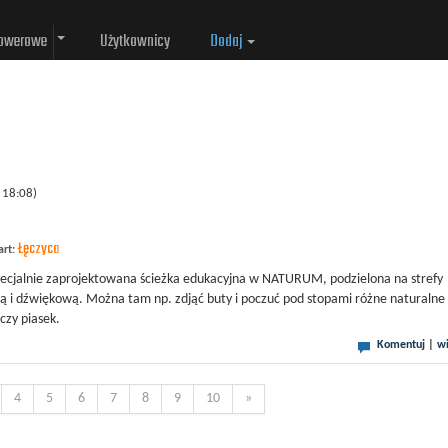
rowerowe
Użytkownicy
Dodaj
 18:08)
Łęczyca
art:
ecjalnie zaprojektowana ścieżka edukacyjna w NATURUM, podzielona na strefy
 i dźwiękową. Można tam np. zdjąć buty i poczuć pod stopami różne naturalne
 czy piasek.
Komentuj
|
wi
4
5
6
7
8
9
10
»