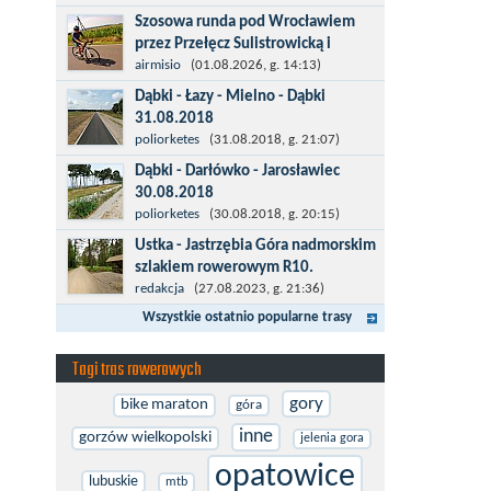
więcej po asfalcie , do wsi której już nie
Szosowa runda pod Wrocławiem
ma , kopalni siarki również nie ma , a ci
przez Przełęcz Sulistrowicką i
co pamiętają okres...
Mietków
airmisio
(01.08.2026, g. 14:13)
Łatwa, szosowa runda pod
Dąbki - Łazy - Mielno - Dąbki
Wrocławiem, raczej płaska z jednym
31.08.2018
małym podjazdem na Przełęcz
Trasa do Łaz niemal w całości prowadzi
poliorketes
(31.08.2018, g. 21:07)
Sulistrowicką od strony Olesznej. To
przez nową, asfaltową ścieżkę
Dąbki - Darłówko - Jarosławiec
trasa idealna na...
rowerową (od Dąbek do Iwięcina
30.08.2018
wzdłuż drogi 203). Niestety jest to
Start w Dąbkach, dalej do Darłowa
poliorketes
(30.08.2018, g. 20:15)
trasa nie...
nową ścieżką rowerową (niekiedy
Ustka - Jastrzębia Góra nadmorskim
pieszo-rowerową), gdzie na pierwszym
szlakiem rowerowym R10.
rondzie zjazd w stronę Darłówka
Międzynarodowy Szlak Rowerowy R-
redakcja
(27.08.2023, g. 21:36)
Zachodniego....
10, jest częścią sieci EuroVelo.
Wszystkie ostatnio popularne trasy
Prowadzi wzdłuż brzegu dookoła
Morza Bałtyckiego. Trasa liczy w sumie
Tagi tras rowerowych
ponad 8500...
gory
bike maraton
góra
inne
gorzów wielkopolski
jelenia gora
opatowice
lubuskie
mtb