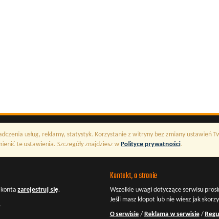
adczenia usług, reklamy, statystyk. Korzystanie z witryny bez zmiany ustawień 
enić te ustawienia. Szczegóły znajdziesz w
Polityce prywatności
.
Kontakt, o stronie
z konta
zarejestruj się
.
Wszelkie uwagi dotyczące serwisu prosi
Jeśli masz kłopot lub nie wiesz jak skorz
.
O serwisie
/
Reklama w serwisie
/
Regu