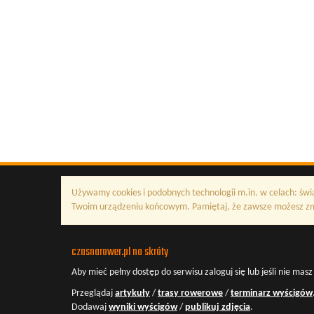
Używamy cookies i podobnych technologii m.in. w celach: świ
Twoim urządzeniu końcowym. Pamiętaj, że zawsze możesz zmi
czasnarower.pl na skróty
Aby mieć pełny dostęp do serwisu
zaloguj się
lub jeśli nie mas
Przeglądaj
artykuły
/
trasy rowerowe
/
terminarz wyścigów
Dodawaj
wyniki wyścigów
/
publikuj zdjęcia
.