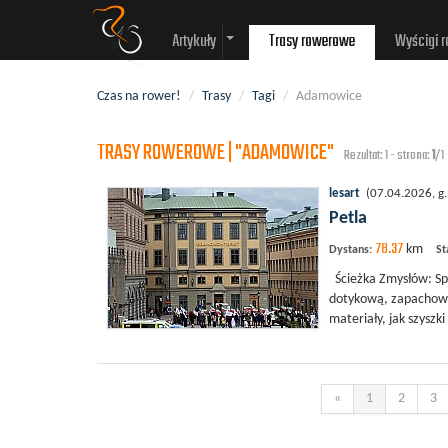
Artykuły
Trasy rowerowe
Wyścigi 
Czas na rower!
/
Trasy
/
Tagi
/
Adamowice
TRASY ROWEROWE | "ADAMOWICE"
Rezultat: 1 - strona:
1
/1
lesart
(07.04.2026, g.
Petla
78.37
km
Dystans:
St
Ścieżka Zmysłów: Sp
dotykową, zapachową
materiały, jak szyszki
«
1
2
3