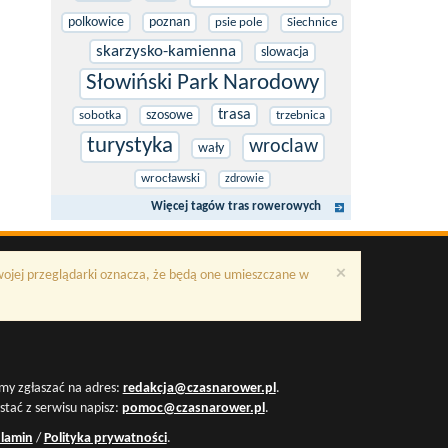
polkowice
poznan
psie pole
Siechnice
skarzysko-kamienna
slowacja
Słowiński Park Narodowy
trasa
szosowe
sobotka
trzebnica
turystyka
wroclaw
wały
wrocławski
zdrowie
Więcej tagów tras rowerowych
×
Twojej przeglądarki oznacza, że będą one umieszczane w
my zgłaszać na adres:
redakcja@czasnarower.pl
.
ystać z serwisu napisz:
pomoc@czasnarower.pl
.
lamin
/
Polityka prywatności
.