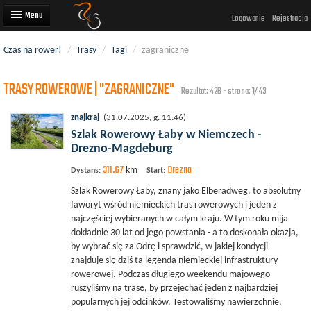
Logowanie
Rejestracja
Czas na rower!
/
Trasy
/
Tagi
/
zagraniczne
Artykuły
TRASY ROWEROWE | "ZAGRANICZNE"
Trasy rowerowe
Rezultat: 426 - strona:
1
/43
Wyścigi rowerowe
znajkraj
(31.07.2025, g. 11:46)
Szlak Rowerowy Łaby w Niemczech -
Użytkownicy
Drezno-Magdeburg
311.67
Drezno
Dodaj
km
Dystans:
Start:
Szlak Rowerowy Łaby, znany jako Elberadweg, to absolutny
faworyt wśród niemieckich tras rowerowych i jeden z
najczęściej wybieranych w całym kraju. W tym roku mija
dokładnie 30 lat od jego powstania - a to doskonała okazja,
by wybrać się za Odrę i sprawdzić, w jakiej kondycji
znajduje się dziś ta legenda niemieckiej infrastruktury
rowerowej. Podczas długiego weekendu majowego
ruszyliśmy na trasę, by przejechać jeden z najbardziej
popularnych jej odcinków. Testowaliśmy nawierzchnie,