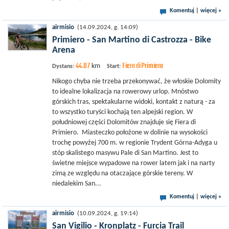
Komentuj
|
więcej »
airmisio
(14.09.2024, g. 14:09)
Primiero - San Martino di Castrozza - Bike
Arena
44.07
Fiera di Primiero
km
Dystans:
Start:
Nikogo chyba nie trzeba przekonywać, że włoskie Dolomity
to idealne lokalizacja na rowerowy urlop. Mnóstwo
górskich tras, spektakularne widoki, kontakt z naturą - za
to wszystko turyści kochają ten alpejski region. W
południowej części Dolomitów znajduje się Fiera di
Primiero. Miasteczko położone w dolinie na wysokości
trochę powyżej 700 m. w regionie Trydent Górna-Adyga u
stóp skalistego masywu Pale di San Martino. Jest to
świetne miejsce wypadowe na rower latem jak i na narty
zimą ze względu na otaczające górskie tereny. W
niedalekim San...
Komentuj
|
więcej »
airmisio
(10.09.2024, g. 19:14)
San Vigilio - Kronplatz - Furcia Trail