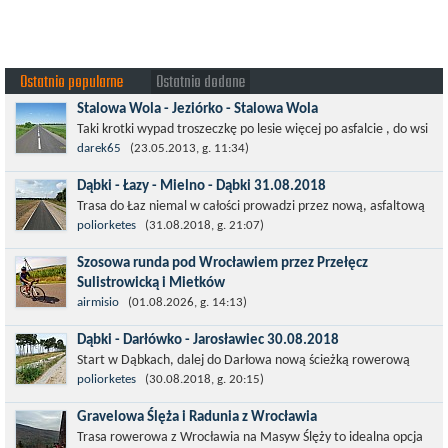
Ostatnio popularne
Ostatnio dodane
Stalowa Wola - Jeziórko - Stalowa Wola
Taki krotki wypad troszeczkę po lesie więcej po asfalcie , do wsi
której już nie ma , kopalni siarki również nie ma , a ci co
darek65
(23.05.2013, g. 11:34)
pamiętają okres...
Dąbki - Łazy - Mielno - Dąbki 31.08.2018
Trasa do Łaz niemal w całości prowadzi przez nową, asfaltową
ścieżkę rowerową (od Dąbek do Iwięcina wzdłuż drogi 203).
poliorketes
(31.08.2018, g. 21:07)
Niestety jest to trasa nie...
Szosowa runda pod Wrocławiem przez Przełęcz
Sulistrowicką i Mietków
Łatwa, szosowa runda pod Wrocławiem, raczej płaska z jednym
airmisio
(01.08.2026, g. 14:13)
małym podjazdem na Przełęcz Sulistrowicką od strony Olesznej.
Dąbki - Darłówko - Jarosławiec 30.08.2018
To trasa idealna na...
Start w Dąbkach, dalej do Darłowa nową ścieżką rowerową
(niekiedy pieszo-rowerową), gdzie na pierwszym rondzie zjazd
poliorketes
(30.08.2018, g. 20:15)
w stronę Darłówka Zachodniego....
Gravelowa Ślęża i Radunia z Wrocławia
Trasa rowerowa z Wrocławia na Masyw Ślęży to idealna opcja