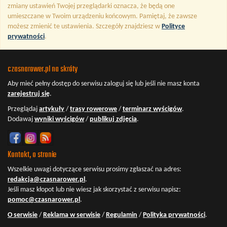
zmiany ustawień Twojej przeglądarki oznacza, że będą one
umieszczane w Twoim urządzeniu końcowym. Pamiętaj, że zawsze
możesz zmienić te ustawienia. Szczegóły znajdziesz w
Polityce
prywatności
.
czasnarower.pl na skróty
Aby mieć pełny dostęp do serwisu
zaloguj się
lub jeśli nie masz konta
zarejestruj się
.
Przeglądaj
artykuły
/
trasy rowerowe
/
terminarz wyścigów
.
Dodawaj
wyniki wyścigów
/
publikuj zdjęcia
.
Kontakt, o stronie
Wszelkie uwagi dotyczące serwisu prosimy zgłaszać na adres:
redakcja@czasnarower.pl
.
Jeśli masz kłopot lub nie wiesz jak skorzystać z serwisu napisz:
pomoc@czasnarower.pl
.
O serwisie
/
Reklama w serwisie
/
Regulamin
/
Polityka prywatności
.