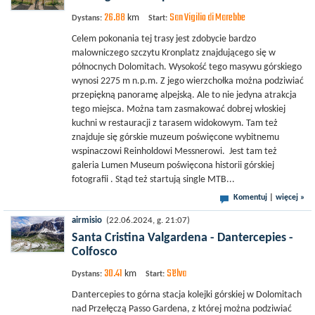
26.88
San Vigilio di Marebbe
km
Dystans:
Start:
Celem pokonania tej trasy jest zdobycie bardzo
malowniczego szczytu Kronplatz znajdującego się w
północnych Dolomitach. Wysokość tego masywu górskiego
wynosi 2275 m n.p.m. Z jego wierzchołka można podziwiać
przepiękną panoramę alpejską. Ale to nie jedyna atrakcja
tego miejsca. Można tam zasmakować dobrej włoskiej
kuchni w restauracji z tarasem widokowym. Tam też
znajduje się górskie muzeum poświęcone wybitnemu
wspinaczowi Reinholdowi Messnerowi. Jest tam też
galeria Lumen Museum poświęcona historii górskiej
fotografii . Stąd też startują single MTB...
Komentuj
|
więcej »
airmisio
(22.06.2024, g. 21:07)
Santa Cristina Valgardena - Dantercepies -
Colfosco
30.41
Sëlva
km
Dystans:
Start:
Dantercepies to górna stacja kolejki górskiej w Dolomitach
nad Przełęczą Passo Gardena, z której można podziwiać