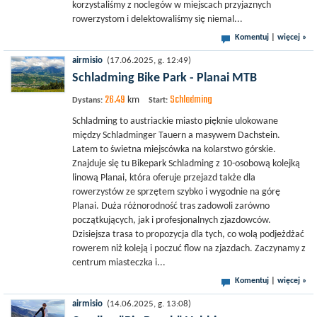
korzystaliśmy z noclegów w miejscach przyjaznych
rowerzystom i delektowaliśmy się niemal...
Komentuj
|
więcej »
airmisio
(17.06.2025, g. 12:49)
Schladming Bike Park - Planai MTB
26.49
Schladming
km
Dystans:
Start:
Schladming to austriackie miasto pięknie ulokowane
między Schladminger Tauern a masywem Dachstein.
Latem to świetna miejscówka na kolarstwo górskie.
Znajduje się tu Bikepark Schladming z 10-osobową kolejką
linową Planai, która oferuje przejazd także dla
rowerzystów ze sprzętem szybko i wygodnie na górę
Planai. Duża różnorodność tras zadowoli zarówno
początkujących, jak i profesjonalnych zjazdowców.
Dzisiejsza trasa to propozycja dla tych, co wolą podjeżdżać
rowerem niż koleją i poczuć flow na zjazdach. Zaczynamy z
centrum miasteczka i...
Komentuj
|
więcej »
airmisio
(14.06.2025, g. 13:08)