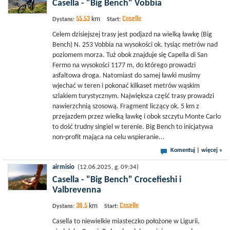
Casella - "Big Bench" Vobbia
55.53
Casella
km
Dystans:
Start:
Celem dzisiejszej trasy jest podjazd na wielką ławkę (Big
Bench) N. 253 Vobbia na wysokości ok. tysiąc metrów nad
poziomem morza. Tuż obok znajduje się Capella di San
Fermo na wysokości 1177 m, do którego prowadzi
asfaltowa droga. Natomiast do samej ławki musimy
wjechać w teren i pokonać kilkaset metrów wąskim
szlakiem turystycznym. Największa część trasy prowadzi
nawierzchnią szosową. Fragment liczący ok. 5 km z
przejazdem przez wielką ławkę i obok szczytu Monte Carlo
to dość trudny singiel w terenie. Big Bench to inicjatywa
non-profit mająca na celu wspieranie...
Komentuj
|
więcej »
airmisio
(12.06.2025, g. 09:34)
Casella - "Big Bench" Crocefieshi i
Valbrevenna
30.5
Casella
km
Dystans:
Start:
Casella to niewielkie miasteczko położone w Ligurii,