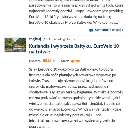
paradoksalnie, to właśnie nasz kraj był jednym z tych, które
najmocniej odczuły podział Europy. Powodem jest przebieg
EuroVelo 13, który historycznie nakłada się na trasę
EuroVelo 10 okalającą Morze Bałtyckie. W Polsce, gdy...
Komentuj
|
więcej »
znajkraj
(15.10.2024, g. 12:39)
Kurlandia i wybrzeże Bałtyku. EuroVelo 10
na Łotwie
391.59
Lipawa
km
Dystans:
Start:
Szlak EuroVelo 10 wokół Morza Bałtyckiego to dobra
inspiracja dla osób planujących rowerową wyprawę po
Łotwie. Trasa oferuje różnorodność krajobrazów - od
szerokich, malowniczych plaż, przez nadmorskie i
śródlądowe lasy, aż po tereny bagienne. W trakcie podróży
można podziwiać zarówno spokojne rybackie wioski, jak i
większe miasta, takie jak Lipawa (łot. Liepāja), trzecie co
do wielkości miasto Łotwy, czy Windawa (Ventspils), gdzie
mieści się drugi największy port w kraju. Choć
infrastruktura rowerowa w Łotwie systematycznie się
poprawia,...