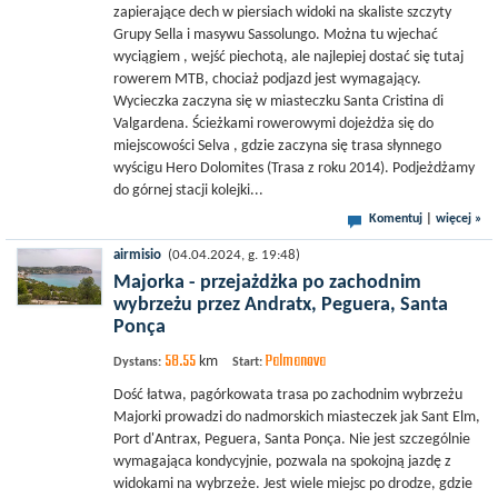
zapierające dech w piersiach widoki na skaliste szczyty
Grupy Sella i masywu Sassolungo. Można tu wjechać
wyciągiem , wejść piechotą, ale najlepiej dostać się tutaj
rowerem MTB, chociaż podjazd jest wymagający.
Wycieczka zaczyna się w miasteczku Santa Cristina di
Valgardena. Ścieżkami rowerowymi dojeżdża się do
miejscowości Selva , gdzie zaczyna się trasa słynnego
wyścigu Hero Dolomites (Trasa z roku 2014). Podjeżdżamy
do górnej stacji kolejki...
Komentuj
|
więcej »
airmisio
(04.04.2024, g. 19:48)
Majorka - przejażdżka po zachodnim
wybrzeżu przez Andratx, Peguera, Santa
Ponça
58.55
Palmanova
km
Dystans:
Start:
Dość łatwa, pagórkowata trasa po zachodnim wybrzeżu
Majorki prowadzi do nadmorskich miasteczek jak Sant Elm,
Port d'Antrax, Peguera, Santa Ponça. Nie jest szczególnie
wymagająca kondycyjnie, pozwala na spokojną jazdę z
widokami na wybrzeże. Jest wiele miejsc po drodze, gdzie