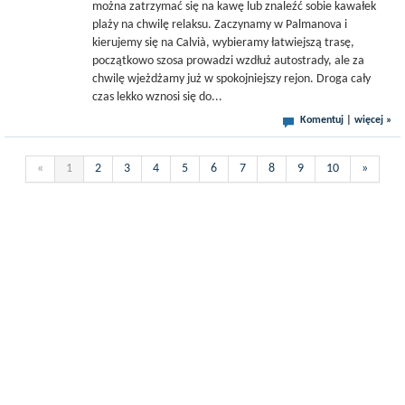
można zatrzymać się na kawę lub znaleźć sobie kawałek
plaży na chwilę relaksu. Zaczynamy w Palmanova i
kierujemy się na Calvià, wybieramy łatwiejszą trasę,
początkowo szosa prowadzi wzdłuż autostrady, ale za
chwilę wjeżdżamy już w spokojniejszy rejon. Droga cały
czas lekko wznosi się do...
Komentuj
|
więcej »
«
1
2
3
4
5
6
7
8
9
10
»