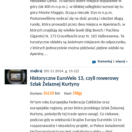
niedaleko Genui. To bardzo dobre miejsce wypadowe w
góry (ok 400 m n.p.m.), w bliskiej odległości wznosi się tu
góra Monte Maggio, licząca niecałe 1tys m n.p.m.
Postanowiliśmy wybrać się na dość prostą i niezbyt dlugą
rundę, która prowadzi przez dwa miejsca w Apeninach, w
których znajdują się wielkie ławki (Big Bench / Pachina
Gigante) N. 173 Crocefieschi oraz N. 165 Valbrevenna. Te
turystyczne obiekty są świetnym miejscem do odpoczynku,
z których jednocześnie można pidziwiać piękne widoki na
Apeniny....
Komentuj
|
więcej »
znajkraj
(05.11.2024, g. 15:12)
Historyczne EuroVelo 13, czyli rowerowy
Szlak Żelaznej Kurtyny
943.68
Elbląg
km
Dystans:
Start:
W tym roku Europejska Federacja Cyklistów oraz
europejskie regiony, przez które przebiega Szlak Żelaznej
Kurtyny, poświęciły tej trasie sporo uwagi. Co ciekawe,
podczas gdy w większości krajów Europy EuroVelo 13 to
rozpoznawalny i niezależny projekt, w Polsce świadomość
tej fascynującej trasy jest zaskakująco niska – choć,