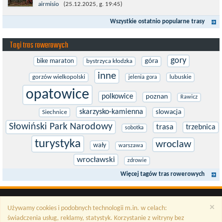
na rower przełajowy (lub gravelowy). Zimą, kiedy nie ma śniegu,
airmisio
(25.12.2025, g. 19:45)
a temperatura jest...
Wszystkie ostatnio popularne trasy
Tagi tras rowerowych
gory
bike maraton
góra
bystrzyca kłodzka
inne
gorzów wielkopolski
lubuskie
jelenia gora
opatowice
polkowice
poznan
Rawicz
skarzysko-kamienna
slowacja
Siechnice
Słowiński Park Narodowy
trasa
trzebnica
sobotka
turystyka
wroclaw
wały
warszawa
wrocławski
zdrowie
Więcej tagów tras rowerowych
×
Używamy cookies i podobnych technologii m.in. w celach:
świadczenia usług, reklamy, statystyk. Korzystanie z witryny bez