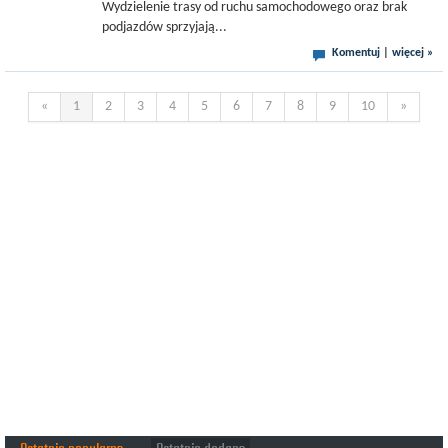
Wydzielenie trasy od ruchu samochodowego oraz brak
podjazdów sprzyjają...
Komentuj
|
więcej »
«
1
2
3
4
5
6
7
8
9
10
»