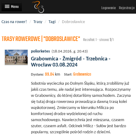
Logowanie
Rejestracja
Czas na rower!
/
Trasy
/
Tagi
/
Dobrosławice
Artykuły
TRASY ROWEROWE | "DOBROSLAWICE"
Trasy rowerowe
Rezultat: 1 - strona:
1
/1
Wyścigi rowerowe
poliorketes
(18.04.2026, g. 20:43)
Grabownica - Żmigród - Trzebnica -
Użytkownicy
Wrocław 03.08.2024
99.04
Grabownica
Dodaj
km
Dystans:
Start:
Sobotnia wycieczka po Dolnym Śląsku, którą zrobiliśmy już
jakiś czas temu, ale nadal jest interesująca. Rozpoczynamy
w Grabownicy, do której dotarliśmy samochodem. Zaczyna
się tutaj droga rowerowa prowadząca dawną trasą kolei
wąskotorowej. Zmierzamy w kierunku Milicza po
komfortowej drodze wydzielonej od ruchu
samochodowego. Nawierzchnia jest mieszana, czasem
szuter, czasem asfalt. Odcinek Milicz - Sułów jest bardzo
popularny, szczególnie pośród rodzin z dziećmi.