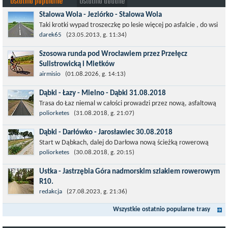
Ostatnio popularne
Ostatnio dodane
Stalowa Wola - Jeziórko - Stalowa Wola
Taki krotki wypad troszeczkę po lesie więcej po asfalcie , do wsi
której już nie ma , kopalni siarki również nie ma , a ci co
darek65
(23.05.2013, g. 11:34)
pamiętają okres...
Szosowa runda pod Wrocławiem przez Przełęcz
Sulistrowicką i Mietków
Łatwa, szosowa runda pod Wrocławiem, raczej płaska z jednym
airmisio
(01.08.2026, g. 14:13)
małym podjazdem na Przełęcz Sulistrowicką od strony Olesznej.
Dąbki - Łazy - Mielno - Dąbki 31.08.2018
To trasa idealna na...
Trasa do Łaz niemal w całości prowadzi przez nową, asfaltową
ścieżkę rowerową (od Dąbek do Iwięcina wzdłuż drogi 203).
poliorketes
(31.08.2018, g. 21:07)
Niestety jest to trasa nie...
Dąbki - Darłówko - Jarosławiec 30.08.2018
Start w Dąbkach, dalej do Darłowa nową ścieżką rowerową
(niekiedy pieszo-rowerową), gdzie na pierwszym rondzie zjazd
poliorketes
(30.08.2018, g. 20:15)
w stronę Darłówka Zachodniego....
Ustka - Jastrzębia Góra nadmorskim szlakiem rowerowym
R10.
Międzynarodowy Szlak Rowerowy R-10, jest częścią sieci
redakcja
(27.08.2023, g. 21:36)
EuroVelo. Prowadzi wzdłuż brzegu dookoła Morza Bałtyckiego.
Wszystkie ostatnio popularne trasy
Trasa liczy w sumie ponad 8500...