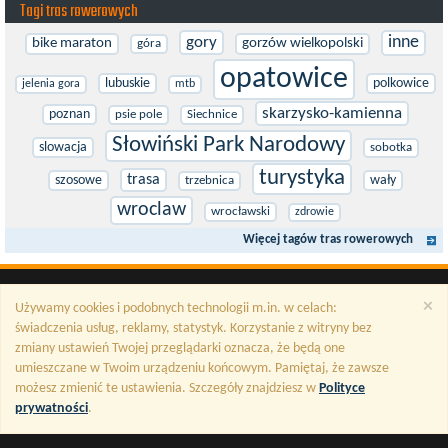
Tagi tras rowerowych
inne
gory
bike maraton
gorzów wielkopolski
góra
opatowice
lubuskie
polkowice
jelenia gora
mtb
skarzysko-kamienna
poznan
psie pole
Siechnice
Słowiński Park Narodowy
slowacja
sobotka
turystyka
trasa
szosowe
wały
trzebnica
wroclaw
wrocławski
zdrowie
Więcej tagów tras rowerowych
×
Używamy cookies i podobnych technologii m.in. w celach:
świadczenia usług, reklamy, statystyk. Korzystanie z witryny bez
zmiany ustawień Twojej przeglądarki oznacza, że będą one
umieszczane w Twoim urządzeniu końcowym. Pamiętaj, że zawsze
możesz zmienić te ustawienia. Szczegóły znajdziesz w
Polityce
prywatności
.