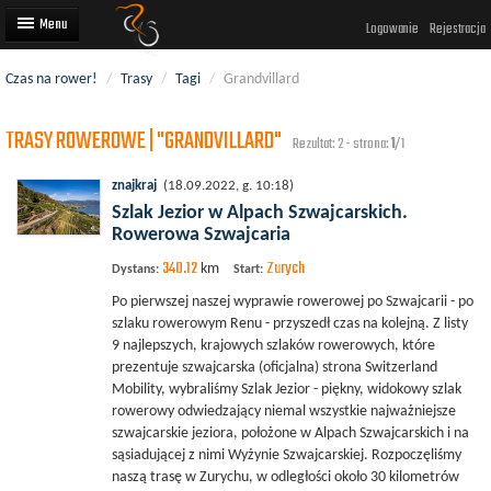
Logowanie
Rejestracja
Czas na rower!
/
Trasy
/
Tagi
/
Grandvillard
Artykuły
TRASY ROWEROWE | "GRANDVILLARD"
Trasy rowerowe
Rezultat: 2 - strona:
1
/1
Wyścigi rowerowe
znajkraj
(18.09.2022, g. 10:18)
Szlak Jezior w Alpach Szwajcarskich.
Użytkownicy
Rowerowa Szwajcaria
340.12
Zurych
Dodaj
km
Dystans:
Start:
Po pierwszej naszej wyprawie rowerowej po Szwajcarii - po
szlaku rowerowym Renu - przyszedł czas na kolejną. Z listy
9 najlepszych, krajowych szlaków rowerowych, które
prezentuje szwajcarska (oficjalna) strona Switzerland
Mobility, wybraliśmy Szlak Jezior - piękny, widokowy szlak
rowerowy odwiedzający niemal wszystkie najważniejsze
szwajcarskie jeziora, położone w Alpach Szwajcarskich i na
sąsiadującej z nimi Wyżynie Szwajcarskiej. Rozpoczęliśmy
naszą trasę w Zurychu, w odległości około 30 kilometrów