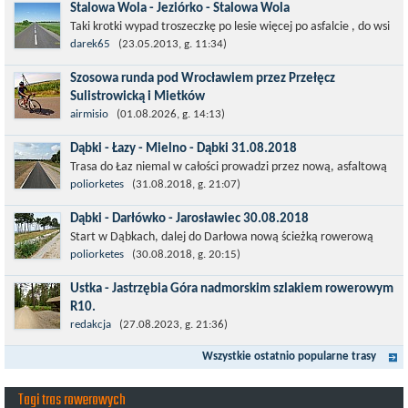
Stalowa Wola - Jeziórko - Stalowa Wola
Taki krotki wypad troszeczkę po lesie więcej po asfalcie , do wsi
której już nie ma , kopalni siarki również nie ma , a ci co
darek65
(23.05.2013, g. 11:34)
pamiętają okres...
Szosowa runda pod Wrocławiem przez Przełęcz
Sulistrowicką i Mietków
Łatwa, szosowa runda pod Wrocławiem, raczej płaska z jednym
airmisio
(01.08.2026, g. 14:13)
małym podjazdem na Przełęcz Sulistrowicką od strony Olesznej.
Dąbki - Łazy - Mielno - Dąbki 31.08.2018
To trasa idealna na...
Trasa do Łaz niemal w całości prowadzi przez nową, asfaltową
ścieżkę rowerową (od Dąbek do Iwięcina wzdłuż drogi 203).
poliorketes
(31.08.2018, g. 21:07)
Niestety jest to trasa nie...
Dąbki - Darłówko - Jarosławiec 30.08.2018
Start w Dąbkach, dalej do Darłowa nową ścieżką rowerową
(niekiedy pieszo-rowerową), gdzie na pierwszym rondzie zjazd
poliorketes
(30.08.2018, g. 20:15)
w stronę Darłówka Zachodniego....
Ustka - Jastrzębia Góra nadmorskim szlakiem rowerowym
R10.
Międzynarodowy Szlak Rowerowy R-10, jest częścią sieci
redakcja
(27.08.2023, g. 21:36)
EuroVelo. Prowadzi wzdłuż brzegu dookoła Morza Bałtyckiego.
Wszystkie ostatnio popularne trasy
Trasa liczy w sumie ponad 8500...
Tagi tras rowerowych