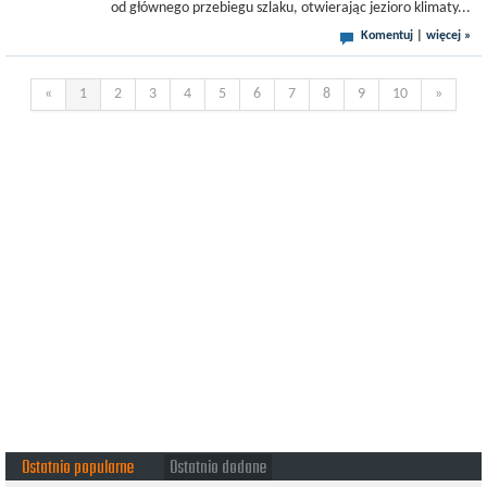
od głównego przebiegu szlaku, otwierając jezioro klimaty...
Komentuj
|
więcej »
«
1
2
3
4
5
6
7
8
9
10
»
Ostatnio popularne
Ostatnio dodane