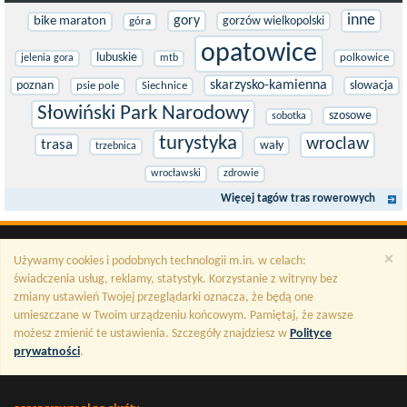
inne
gory
bike maraton
gorzów wielkopolski
góra
opatowice
lubuskie
polkowice
jelenia gora
mtb
skarzysko-kamienna
poznan
slowacja
psie pole
Siechnice
Słowiński Park Narodowy
szosowe
sobotka
turystyka
wroclaw
trasa
wały
trzebnica
wrocławski
zdrowie
Więcej tagów tras rowerowych
×
Używamy cookies i podobnych technologii m.in. w celach:
świadczenia usług, reklamy, statystyk. Korzystanie z witryny bez
zmiany ustawień Twojej przeglądarki oznacza, że będą one
umieszczane w Twoim urządzeniu końcowym. Pamiętaj, że zawsze
możesz zmienić te ustawienia. Szczegóły znajdziesz w
Polityce
prywatności
.