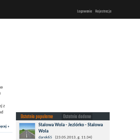
Logowanie
Rejestracja
na
)
j z
od
Ostatnio popularne
Ostatnio dodane
Stalowa Wola - Jeziórko - Stalowa
ęcej »
Wola
Taki krotki wypad troszeczkę po lesie
darek65
(23.05.2013, g. 11:34)