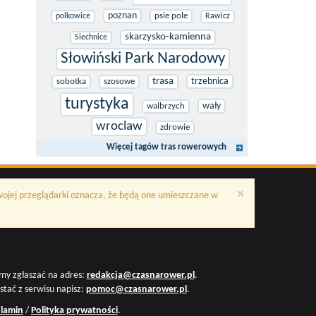
poznan
psie pole
polkowice
Rawicz
skarzysko-kamienna
Siechnice
Słowiński Park Narodowy
trasa
trzebnica
sobotka
szosowe
turystyka
wały
walbrzych
wroclaw
zdrowie
Więcej tagów tras rowerowych
×
Twojej przeglądarki oznacza, że będą one umieszczane w
my zgłaszać na adres:
redakcja@czasnarower.pl
.
ystać z serwisu napisz:
pomoc@czasnarower.pl
.
lamin
/
Polityka prywatności
.