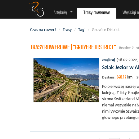
Artykuły
Trasy rowerowe
Wyścigi 
Czas na rower!
/
Trasy
/
Tagi
/
Gruyère District
TRASY ROWEROWE | "GRUYERE DISTRICT"
Rezultat: 2 - 
znajkraj
(18.09.2022, 
Szlak Jezior w 
340.12
km
Dystans:
S
Po pierwszej naszej 
kolejną. Z listy 9 na
strona Switzerland M
niemal wszystkie najw
nimi Wyżynie Szwajca
głównego przebiegu sz