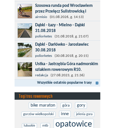
więcej po asfalcie , do wsi której już nie
Szosowa runda pod Wrocławiem
ma , kopalni siarki również nie ma , a ci
przez Przełęcz Sulistrowicką i
co pamiętają okres...
Mietków
airmisio
(01.08.2026, g. 14:13)
Łatwa, szosowa runda pod
Dąbki - Łazy - Mielno - Dąbki
Wrocławiem, raczej płaska z jednym
31.08.2018
małym podjazdem na Przełęcz
Trasa do Łaz niemal w całości prowadzi
poliorketes
(31.08.2018, g. 21:07)
Sulistrowicką od strony Olesznej. To
przez nową, asfaltową ścieżkę
Dąbki - Darłówko - Jarosławiec
trasa idealna na...
rowerową (od Dąbek do Iwięcina
30.08.2018
wzdłuż drogi 203). Niestety jest to
Start w Dąbkach, dalej do Darłowa
poliorketes
(30.08.2018, g. 20:15)
trasa nie...
nową ścieżką rowerową (niekiedy
Ustka - Jastrzębia Góra nadmorskim
pieszo-rowerową), gdzie na pierwszym
szlakiem rowerowym R10.
rondzie zjazd w stronę Darłówka
Międzynarodowy Szlak Rowerowy R-
redakcja
(27.08.2023, g. 21:36)
Zachodniego....
10, jest częścią sieci EuroVelo.
Wszystkie ostatnio popularne trasy
Prowadzi wzdłuż brzegu dookoła
Morza Bałtyckiego. Trasa liczy w sumie
Tagi tras rowerowych
ponad 8500...
bike maraton
gory
góra
inne
gorzów wielkopolski
jelenia gora
opatowice
mtb
lubuskie