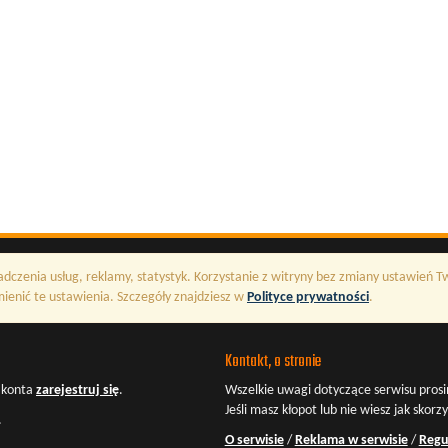
adczenia usług, reklamy, statystyk. Korzystanie z witryny bez zmiany ustawień 
enić te ustawienia. Szczegóły znajdziesz w
Polityce prywatności
.
Kontakt, o stronie
z konta
zarejestruj się
.
Wszelkie uwagi dotyczące serwisu prosi
Jeśli masz kłopot lub nie wiesz jak skorz
.
O serwisie
/
Reklama w serwisie
/
Regu