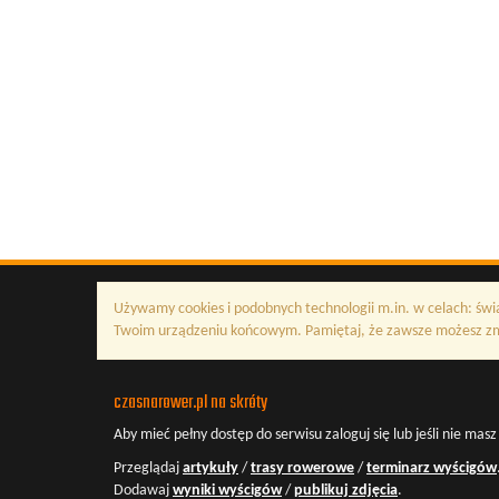
Używamy cookies i podobnych technologii m.in. w celach: świ
Twoim urządzeniu końcowym. Pamiętaj, że zawsze możesz zmi
czasnarower.pl na skróty
Aby mieć pełny dostęp do serwisu
zaloguj się
lub jeśli nie mas
Przeglądaj
artykuły
/
trasy rowerowe
/
terminarz wyścigów
Dodawaj
wyniki wyścigów
/
publikuj zdjęcia
.