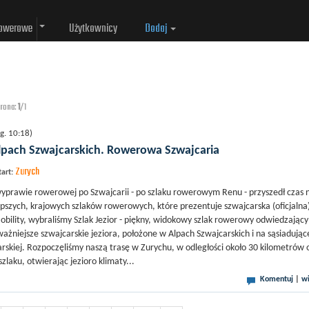
rowerowe
Użytkownicy
Dodaj
strona:
1
/1
g. 10:18)
Alpach Szwajcarskich. Rowerowa Szwajcaria
Zurych
tart:
wyprawie rowerowej po Szwajcarii - po szlaku rowerowym Renu - przyszedł czas 
jlepszych, krajowych szlaków rowerowych, które prezentuje szwajcarska (oficjalna
obility, wybraliśmy Szlak Jezior - piękny, widokowy szlak rowerowy odwiedzający
ażniejsze szwajcarskie jeziora, położone w Alpach Szwajcarskich i na sąsiadujące
rskiej. Rozpoczęliśmy naszą trasę w Zurychu, w odległości około 30 kilometrów 
laku, otwierając jezioro klimaty...
Komentuj
|
wi