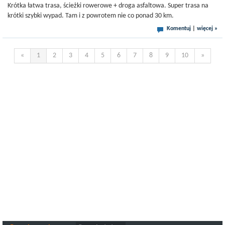
Krótka łatwa trasa, ścieżki rowerowe + droga asfaltowa. Super trasa na
krótki szybki wypad. Tam i z powrotem nie co ponad 30 km.
Komentuj
|
więcej »
«
1
2
3
4
5
6
7
8
9
10
»