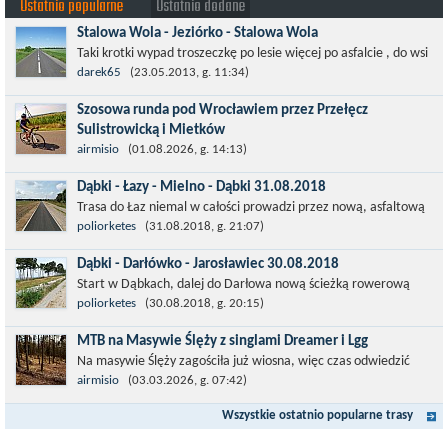
Ostatnio popularne
Ostatnio dodane
Stalowa Wola - Jeziórko - Stalowa Wola
Taki krotki wypad troszeczkę po lesie więcej po asfalcie , do wsi
której już nie ma , kopalni siarki również nie ma , a ci co
darek65
(23.05.2013, g. 11:34)
pamiętają okres...
Szosowa runda pod Wrocławiem przez Przełęcz
Sulistrowicką i Mietków
Łatwa, szosowa runda pod Wrocławiem, raczej płaska z jednym
airmisio
(01.08.2026, g. 14:13)
małym podjazdem na Przełęcz Sulistrowicką od strony Olesznej.
Dąbki - Łazy - Mielno - Dąbki 31.08.2018
To trasa idealna na...
Trasa do Łaz niemal w całości prowadzi przez nową, asfaltową
ścieżkę rowerową (od Dąbek do Iwięcina wzdłuż drogi 203).
poliorketes
(31.08.2018, g. 21:07)
Niestety jest to trasa nie...
Dąbki - Darłówko - Jarosławiec 30.08.2018
Start w Dąbkach, dalej do Darłowa nową ścieżką rowerową
(niekiedy pieszo-rowerową), gdzie na pierwszym rondzie zjazd
poliorketes
(30.08.2018, g. 20:15)
w stronę Darłówka Zachodniego....
MTB na Masywie Ślęży z singlami Dreamer i Lgg
Na masywie Ślęży zagościła już wiosna, więc czas odwiedzić
ścieżki, które jeszcze niedawno skrywały się pod śniegiem.
airmisio
(03.03.2026, g. 07:42)
Runda wprowadzająca w...
Wszystkie ostatnio popularne trasy