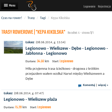
Logowanie
Rejestracja
Czas na rower!
/
Trasy
/
Tagi
/
Kępa Kikolska
Artykuły
TRASY ROWEROWE | "KEPA KIKOLSKA"
Trasy rowerowe
Rezultat: 4 - strona:
1
/1
Wyścigi rowerowe
Łukasz
(08.06.2014, g. 13:54)
Legionowo - Wieliszew - Dębe - Legionowo -
Użytkownicy
Jabłonna - Legionowo
34.56
Legionowo
Dodaj
km
Dystans:
Start:
Miła przyjemna trasa ścieżkowo - drogowa z krótkim
przejazdem wałem wzdłuż Narwi między Wieliszewem a
Dębe
Komentuj
|
więcej »
Łukasz
(08.06.2014, g. 07:47)
Legionowo - Wieliszew plaża
15.28
Legionowo
km
Dystans:
Start: