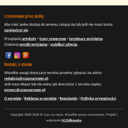
czasnarower.pl na skróty
Aby mieć pełny dostęp do serwisu
zaloguj się
lub jeśli nie masz konta
zarejestruj się
.
Przeglądaj
artykuły
/
trasy rowerowe
/
terminarz wyścigów
.
Dodawaj
wyniki wyścigów
/
publikuj zdjęcia
.
Kontakt, o stronie
Wszelkie uwagi dotyczące serwisu prosimy zgłaszać na adres:
redakcja@czasnarower.pl
.
Jeśli masz kłopot lub nie wiesz jak skorzystać z serwisu napisz:
pomoc@czasnarower.pl
.
O serwisie
/
Reklama w serwisie
/
Regulamin
/
Polityka prywatności
.
Copyright 2008-2026 © Czas na rower. Wszelkie prawa zastrzeżone. Projekt i
wykonanie
M.Ziółkowska
.