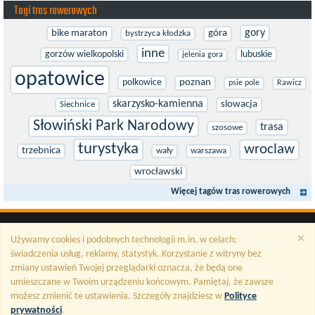
Tagi tras rowerowych
gory
bike maraton
góra
bystrzyca kłodzka
inne
gorzów wielkopolski
lubuskie
jelenia gora
opatowice
polkowice
poznan
psie pole
Rawicz
skarzysko-kamienna
slowacja
Siechnice
Słowiński Park Narodowy
trasa
szosowe
turystyka
wroclaw
trzebnica
wały
warszawa
wrocławski
Więcej tagów tras rowerowych
×
Używamy cookies i podobnych technologii m.in. w celach:
świadczenia usług, reklamy, statystyk. Korzystanie z witryny bez
zmiany ustawień Twojej przeglądarki oznacza, że będą one
umieszczane w Twoim urządzeniu końcowym. Pamiętaj, że zawsze
możesz zmienić te ustawienia. Szczegóły znajdziesz w
Polityce
prywatności
.