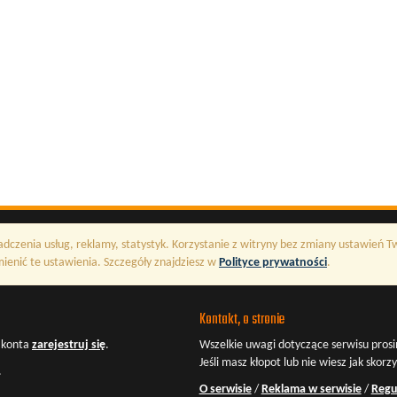
adczenia usług, reklamy, statystyk. Korzystanie z witryny bez zmiany ustawień 
enić te ustawienia. Szczegóły znajdziesz w
Polityce prywatności
.
Kontakt, o stronie
z konta
zarejestruj się
.
Wszelkie uwagi dotyczące serwisu prosi
Jeśli masz kłopot lub nie wiesz jak skorz
.
O serwisie
/
Reklama w serwisie
/
Regu