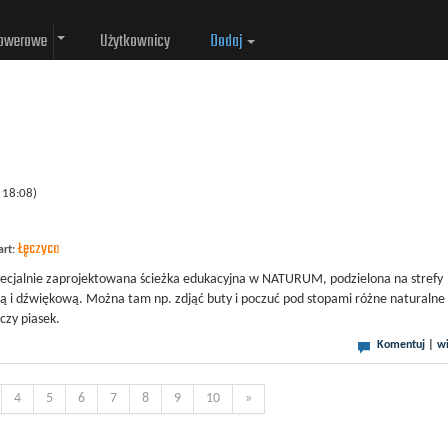
rowerowe
Użytkownicy
Dodaj
 18:08)
Łęczyca
art:
ecjalnie zaprojektowana ścieżka edukacyjna w NATURUM, podzielona na strefy
 i dźwiękową. Można tam np. zdjąć buty i poczuć pod stopami różne naturalne
 czy piasek.
Komentuj
|
wi
4
5
6
7
8
9
10
»