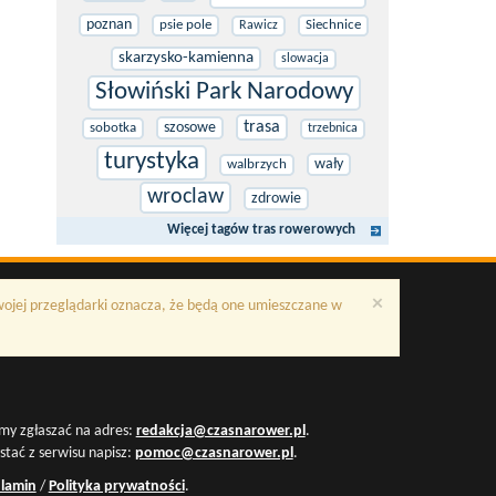
poznan
psie pole
Siechnice
Rawicz
skarzysko-kamienna
slowacja
Słowiński Park Narodowy
trasa
szosowe
sobotka
trzebnica
turystyka
wały
walbrzych
wroclaw
zdrowie
Więcej tagów tras rowerowych
×
Twojej przeglądarki oznacza, że będą one umieszczane w
my zgłaszać na adres:
redakcja@czasnarower.pl
.
ystać z serwisu napisz:
pomoc@czasnarower.pl
.
lamin
/
Polityka prywatności
.