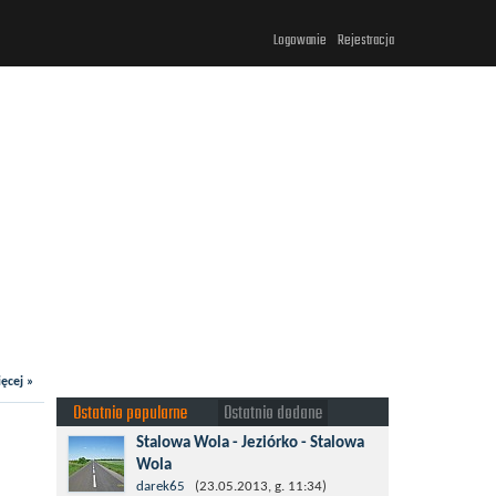
Logowanie
Rejestracja
ęcej »
Ostatnio popularne
Ostatnio dodane
Stalowa Wola - Jeziórko - Stalowa
Wola
Taki krotki wypad troszeczkę po lesie
darek65
(23.05.2013, g. 11:34)