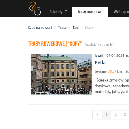
Artykuły
Trasy rowerowe
Wyścigi 
Czas na rower!
/
Trasy
/
Tagi
/
Kopy
TRASY ROWEROWE | "KOPY"
Rezultat: 1 - strona:
1
/1
lesart
(07.04.2026, g.
Petla
78.37
km
Dystans:
St
Ścieżka Zmysłów: Sp
dotykową, zapachową
materiały, jak szyszki
«
1
2
3