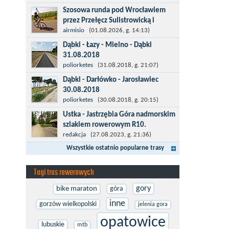
więcej po asfalcie , do wsi której już nie
Szosowa runda pod Wrocławiem
ma , kopalni siarki również nie ma , a ci
przez Przełęcz Sulistrowicką i
co pamiętają okres...
Mietków
airmisio
(01.08.2026, g. 14:13)
Łatwa, szosowa runda pod
Dąbki - Łazy - Mielno - Dąbki
Wrocławiem, raczej płaska z jednym
31.08.2018
małym podjazdem na Przełęcz
Trasa do Łaz niemal w całości prowadzi
poliorketes
(31.08.2018, g. 21:07)
Sulistrowicką od strony Olesznej. To
przez nową, asfaltową ścieżkę
Dąbki - Darłówko - Jarosławiec
trasa idealna na...
rowerową (od Dąbek do Iwięcina
30.08.2018
wzdłuż drogi 203). Niestety jest to
Start w Dąbkach, dalej do Darłowa
poliorketes
(30.08.2018, g. 20:15)
trasa nie...
nową ścieżką rowerową (niekiedy
Ustka - Jastrzębia Góra nadmorskim
pieszo-rowerową), gdzie na pierwszym
szlakiem rowerowym R10.
rondzie zjazd w stronę Darłówka
Międzynarodowy Szlak Rowerowy R-
redakcja
(27.08.2023, g. 21:36)
Zachodniego....
10, jest częścią sieci EuroVelo.
Wszystkie ostatnio popularne trasy
Prowadzi wzdłuż brzegu dookoła
Morza Bałtyckiego. Trasa liczy w sumie
Tagi tras rowerowych
ponad 8500...
gory
bike maraton
góra
inne
gorzów wielkopolski
jelenia gora
opatowice
lubuskie
mtb