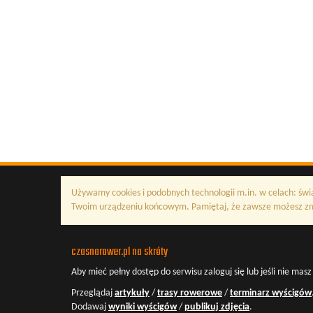
Używamy cookies i podobnych technologii m.in. w celach: świ
Twoim urządzeniu końcowym. Pamiętaj, że zawsze możesz zmi
czasnarower.pl na skróty
Aby mieć pełny dostęp do serwisu
zaloguj się
lub jeśli nie mas
Przeglądaj
artykuły
/
trasy rowerowe
/
terminarz wyścigów
Dodawaj
wyniki wyścigów
/
publikuj zdjęcia
.