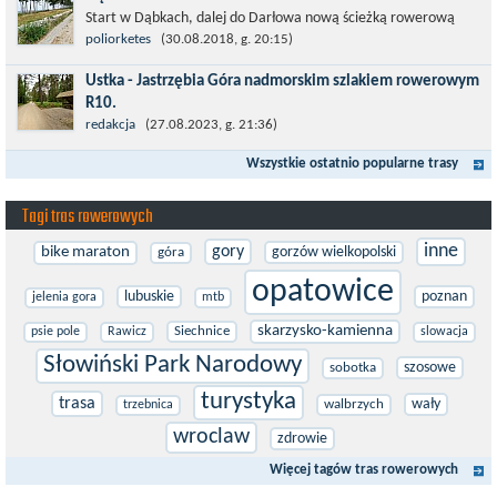
Start w Dąbkach, dalej do Darłowa nową ścieżką rowerową
(niekiedy pieszo-rowerową), gdzie na pierwszym rondzie zjazd
poliorketes
(30.08.2018, g. 20:15)
w stronę Darłówka Zachodniego....
Ustka - Jastrzębia Góra nadmorskim szlakiem rowerowym
R10.
Międzynarodowy Szlak Rowerowy R-10, jest częścią sieci
redakcja
(27.08.2023, g. 21:36)
EuroVelo. Prowadzi wzdłuż brzegu dookoła Morza Bałtyckiego.
Wszystkie ostatnio popularne trasy
Trasa liczy w sumie ponad 8500...
Tagi tras rowerowych
inne
gory
bike maraton
gorzów wielkopolski
góra
opatowice
lubuskie
poznan
jelenia gora
mtb
skarzysko-kamienna
Siechnice
psie pole
Rawicz
slowacja
Słowiński Park Narodowy
szosowe
sobotka
turystyka
trasa
wały
walbrzych
trzebnica
wroclaw
zdrowie
Więcej tagów tras rowerowych