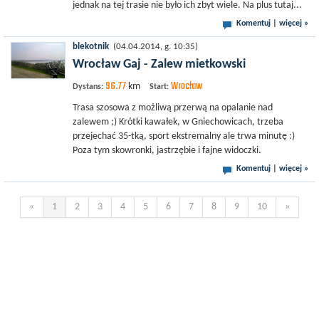
jednak na tej trasie nie było ich zbyt wiele. Na plus tutaj...
Komentuj
|
więcej »
blekotnik
(04.04.2014, g. 10:35)
Wrocław Gaj - Zalew mietkowski
96.77
Wrocław
km
Dystans:
Start:
Trasa szosowa z możliwą przerwą na opalanie nad
zalewem ;) Krótki kawałek, w Gniechowicach, trzeba
przejechać 35-tką, sport ekstremalny ale trwa minutę :)
Poza tym skowronki, jastrzębie i fajne widoczki.
Komentuj
|
więcej »
«
1
2
3
4
5
6
7
8
9
10
»