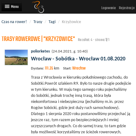
Logowanie
Rejestracja
Czas na rower!
/
Trasy
/
Tagi
/
Krzyżowice
Artykuły
TRASY ROWEROWE | "KRZYZOWICE"
Trasy rowerowe
Rezultat: 4 - strona:
1
/1
Wyścigi rowerowe
poliorketes
(24.04.2021, g. 10:40)
Wrocław - Sobótka - Wrocław 01.08.2020
Użytkownicy
111.35
Wrocław
km
Dystans:
Start:
Dodaj
Trasa z Wrocławia w kierunku południowego zachodu, do
Sobótki.Powrót szlakiem R9. Było to nasze drugie podejście
w tym kierunku. W maju tego samego roku pojechaliśmy
do Sobótki, jednak trochę inną trasą, która była
niekomfortowa i niebezpieczna (jechaliśmy m.in. przez
Rogów Sobócki, gdzie jest duży ruch samochodowy).
Dlatego 1 sierpnia 2020 roku postanowiliśmy przejechać ją
jeszcze raz, tym razem po bezpieczniejszych i mniej
uczęszczanych drogach. Co do samej trasy, to tam gdzie
była możliwość korzystaliśmy ze ścieżek rowerowych,