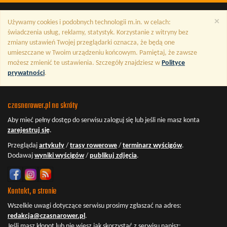
×
Używamy cookies i podobnych technologii m.in. w celach:
świadczenia usług, reklamy, statystyk. Korzystanie z witryny bez
zmiany ustawień Twojej przeglądarki oznacza, że będą one
umieszczane w Twoim urządzeniu końcowym. Pamiętaj, że zawsze
możesz zmienić te ustawienia. Szczegóły znajdziesz w
Polityce
prywatności
.
czasnarower.pl na skróty
Aby mieć pełny dostęp do serwisu
zaloguj się
lub jeśli nie masz konta
zarejestruj się
.
Przeglądaj
artykuły
/
trasy rowerowe
/
terminarz wyścigów
.
Dodawaj
wyniki wyścigów
/
publikuj zdjęcia
.
Kontakt, o stronie
Wszelkie uwagi dotyczące serwisu prosimy zgłaszać na adres:
redakcja@czasnarower.pl
.
Jeśli masz kłopot lub nie wiesz jak skorzystać z serwisu napisz: