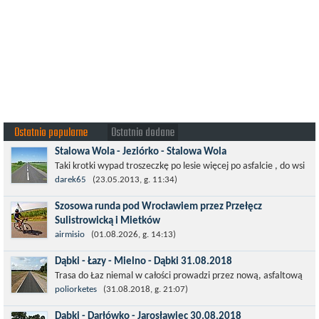
Ostatnio popularne
Ostatnio dodane
Stalowa Wola - Jeziórko - Stalowa Wola
Taki krotki wypad troszeczkę po lesie więcej po asfalcie , do wsi
której już nie ma , kopalni siarki również nie ma , a ci co
darek65
(23.05.2013, g. 11:34)
pamiętają okres...
Szosowa runda pod Wrocławiem przez Przełęcz
Sulistrowicką i Mietków
Łatwa, szosowa runda pod Wrocławiem, raczej płaska z jednym
airmisio
(01.08.2026, g. 14:13)
małym podjazdem na Przełęcz Sulistrowicką od strony Olesznej.
Dąbki - Łazy - Mielno - Dąbki 31.08.2018
To trasa idealna na...
Trasa do Łaz niemal w całości prowadzi przez nową, asfaltową
ścieżkę rowerową (od Dąbek do Iwięcina wzdłuż drogi 203).
poliorketes
(31.08.2018, g. 21:07)
Niestety jest to trasa nie...
Dąbki - Darłówko - Jarosławiec 30.08.2018