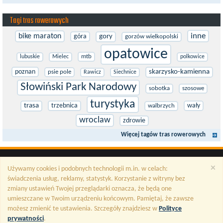
Tagi tras rowerowych
inne
bike maraton
góra
gory
gorzów wielkopolski
opatowice
mtb
lubuskie
Mielec
polkowice
poznan
skarzysko-kamienna
psie pole
Rawicz
Siechnice
Słowiński Park Narodowy
sobotka
szosowe
turystyka
trasa
trzebnica
wały
walbrzych
wroclaw
zdrowie
Więcej tagów tras rowerowych
×
Używamy cookies i podobnych technologii m.in. w celach:
świadczenia usług, reklamy, statystyk. Korzystanie z witryny bez
zmiany ustawień Twojej przeglądarki oznacza, że będą one
umieszczane w Twoim urządzeniu końcowym. Pamiętaj, że zawsze
możesz zmienić te ustawienia. Szczegóły znajdziesz w
Polityce
prywatności
.