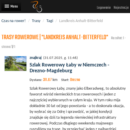
Logowanie
Rejestracja
Czas na rower!
/
Trasy
/
Tagi
/
Landkreis Anhalt-Bitterfeld
Artykuły
TRASY ROWEROWE | "LANDKREIS ANHALT-BITTERFELD"
Trasy rowerowe
Rezultat: 1 -
strona:
1
/1
Wyścigi rowerowe
znajkraj
(31.07.2025, g. 11:46)
Użytkownicy
Szlak Rowerowy Łaby w Niemczech -
Drezno-Magdeburg
Dodaj
311.67
Drezno
km
Dystans:
Start:
Szlak Rowerowy Łaby, znany jako Elberadweg, to absolutny
faworyt wśród niemieckich tras rowerowych i jeden z
najczęściej wybieranych w całym kraju. W tym roku mija
dokładnie 30 lat od jego powstania - a to doskonała okazja,
by wybrać się za Odrę i sprawdzić, w jakiej kondycji
znajduje się dziś ta legenda niemieckiej infrastruktury
rowerowej. Podczas długiego weekendu majowego
ruszyliśmy na trasę, by przejechać jeden z najbardziej