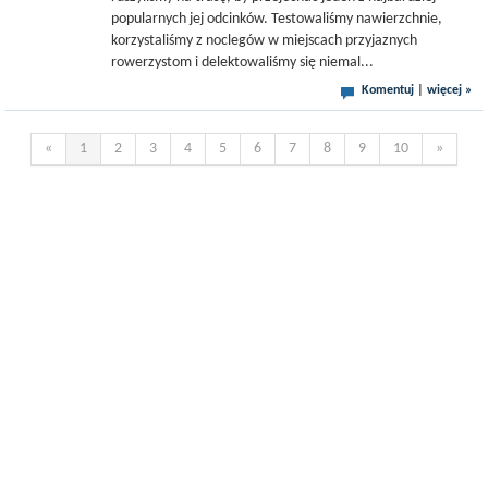
popularnych jej odcinków. Testowaliśmy nawierzchnie,
korzystaliśmy z noclegów w miejscach przyjaznych
rowerzystom i delektowaliśmy się niemal...
Komentuj
|
więcej »
«
1
2
3
4
5
6
7
8
9
10
»