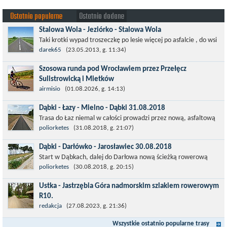
Ostatnio popularne
Ostatnio dodane
Stalowa Wola - Jeziórko - Stalowa Wola
Taki krotki wypad troszeczkę po lesie więcej po asfalcie , do wsi
której już nie ma , kopalni siarki również nie ma , a ci co
darek65
(23.05.2013, g. 11:34)
pamiętają okres...
Szosowa runda pod Wrocławiem przez Przełęcz
Sulistrowicką i Mietków
Łatwa, szosowa runda pod Wrocławiem, raczej płaska z jednym
airmisio
(01.08.2026, g. 14:13)
małym podjazdem na Przełęcz Sulistrowicką od strony Olesznej.
Dąbki - Łazy - Mielno - Dąbki 31.08.2018
To trasa idealna na...
Trasa do Łaz niemal w całości prowadzi przez nową, asfaltową
ścieżkę rowerową (od Dąbek do Iwięcina wzdłuż drogi 203).
poliorketes
(31.08.2018, g. 21:07)
Niestety jest to trasa nie...
Dąbki - Darłówko - Jarosławiec 30.08.2018
Start w Dąbkach, dalej do Darłowa nową ścieżką rowerową
(niekiedy pieszo-rowerową), gdzie na pierwszym rondzie zjazd
poliorketes
(30.08.2018, g. 20:15)
w stronę Darłówka Zachodniego....
Ustka - Jastrzębia Góra nadmorskim szlakiem rowerowym
R10.
Międzynarodowy Szlak Rowerowy R-10, jest częścią sieci
redakcja
(27.08.2023, g. 21:36)
EuroVelo. Prowadzi wzdłuż brzegu dookoła Morza Bałtyckiego.
Wszystkie ostatnio popularne trasy
Trasa liczy w sumie ponad 8500...