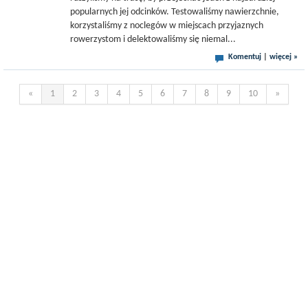
popularnych jej odcinków. Testowaliśmy nawierzchnie,
korzystaliśmy z noclegów w miejscach przyjaznych
rowerzystom i delektowaliśmy się niemal...
Komentuj
|
więcej »
«
1
2
3
4
5
6
7
8
9
10
»