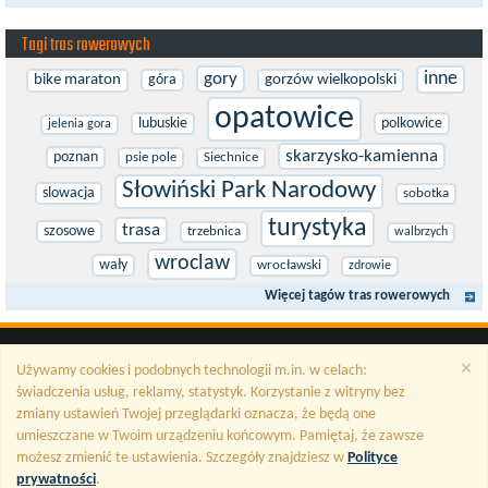
Tagi tras rowerowych
inne
gory
bike maraton
góra
gorzów wielkopolski
opatowice
lubuskie
polkowice
jelenia gora
skarzysko-kamienna
poznan
psie pole
Siechnice
Słowiński Park Narodowy
slowacja
sobotka
turystyka
trasa
szosowe
trzebnica
walbrzych
wroclaw
wały
wrocławski
zdrowie
Więcej tagów tras rowerowych
×
Używamy cookies i podobnych technologii m.in. w celach:
świadczenia usług, reklamy, statystyk. Korzystanie z witryny bez
zmiany ustawień Twojej przeglądarki oznacza, że będą one
umieszczane w Twoim urządzeniu końcowym. Pamiętaj, że zawsze
możesz zmienić te ustawienia. Szczegóły znajdziesz w
Polityce
prywatności
.