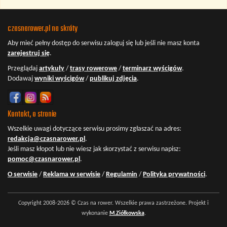
czasnarower.pl na skróty
Aby mieć pełny dostęp do serwisu
zaloguj się
lub jeśli nie masz konta
zarejestruj się
.
Przeglądaj
artykuły
/
trasy rowerowe
/
terminarz wyścigów
.
Dodawaj
wyniki wyścigów
/
publikuj zdjęcia
.
Kontakt, o stronie
Wszelkie uwagi dotyczące serwisu prosimy zgłaszać na adres:
redakcja@czasnarower.pl
.
Jeśli masz kłopot lub nie wiesz jak skorzystać z serwisu napisz:
pomoc@czasnarower.pl
.
O serwisie
/
Reklama w serwisie
/
Regulamin
/
Polityka prywatności
.
Copyright 2008-2026 © Czas na rower. Wszelkie prawa zastrzeżone. Projekt i
wykonanie
M.Ziółkowska
.