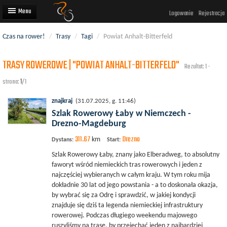
Logowanie
Rejestracja
Czas na rower!
/
Trasy
/
Tagi
/
Powiat Anhalt-Bitterfeld
Artykuły
TRASY ROWEROWE | "POWIAT ANHALT-BITTERFELD"
Trasy rowerowe
Rezultat: 1 -
strona:
1
/1
Wyścigi rowerowe
znajkraj
(31.07.2025, g. 11:46)
Użytkownicy
Szlak Rowerowy Łaby w Niemczech -
Drezno-Magdeburg
Dodaj
311.67
Drezno
km
Dystans:
Start:
Szlak Rowerowy Łaby, znany jako Elberadweg, to absolutny
faworyt wśród niemieckich tras rowerowych i jeden z
najczęściej wybieranych w całym kraju. W tym roku mija
dokładnie 30 lat od jego powstania - a to doskonała okazja,
by wybrać się za Odrę i sprawdzić, w jakiej kondycji
znajduje się dziś ta legenda niemieckiej infrastruktury
rowerowej. Podczas długiego weekendu majowego
ruszyliśmy na trasę, by przejechać jeden z najbardziej