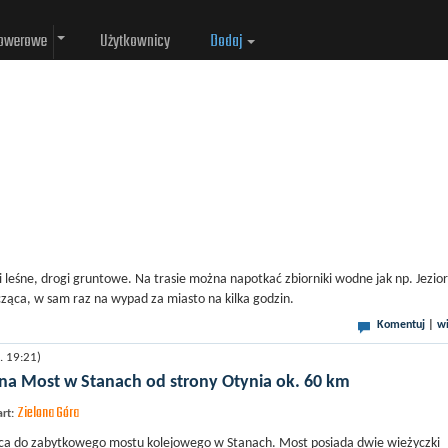
rowerowe
Użytkownicy
Dodaj
i leśne, drogi gruntowe. Na trasie można napotkać zbiorniki wodne jak np. Jezio
ęcząca, w sam raz na wypad za miasto na kilka godzin.
Komentuj
|
wi
. 19:21)
 na Most w Stanach od strony Otynia ok. 60 km
Zielona Góra
art:
ca do zabytkowego mostu kolejowego w Stanach. Most posiada dwie wieżyczki