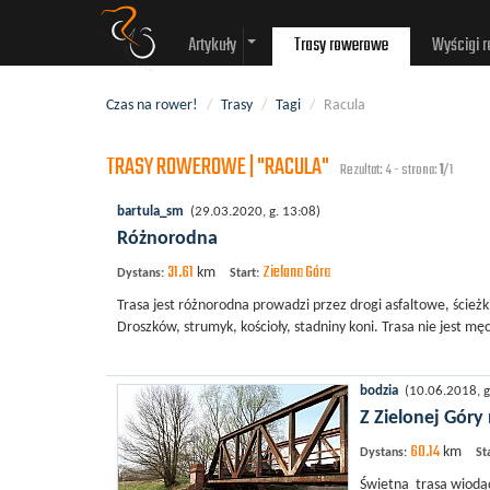
Artykuły
Trasy rowerowe
Wyścigi 
Czas na rower!
/
Trasy
/
Tagi
/
Racula
TRASY ROWEROWE | "RACULA"
Rezultat: 4 - strona:
1
/1
bartula_sm
(29.03.2020, g. 13:08)
Różnorodna
31.61
Zielona Góra
km
Dystans:
Start:
Trasa jest różnorodna prowadzi przez drogi asfaltowe, ścieżk
Droszków, strumyk, kościoły, stadniny koni. Trasa nie jest m
bodzia
(10.06.2018, g
Z Zielonej Góry
60.14
km
Dystans:
St
Świetna trasa wiodą