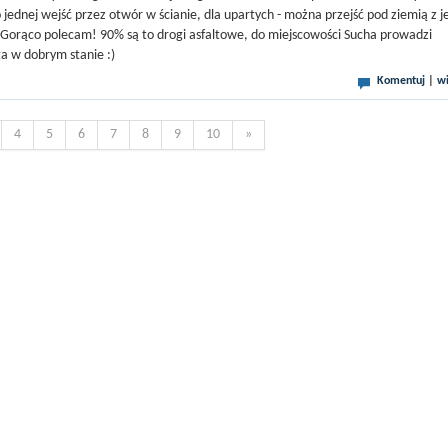
jednej wejść przez otwór w ścianie, dla upartych - można przejść pod ziemią z j
. Gorąco polecam! 90% są to drogi asfaltowe, do miejscowości Sucha prowadzi
a w dobrym stanie :)
Komentuj
|
wi
4
5
6
7
8
9
10
»