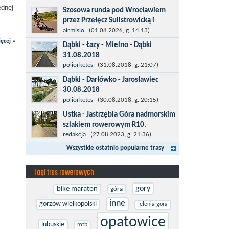
więcej po asfalcie , do wsi której już nie
ednej
Szosowa runda pod Wrocławiem
ma , kopalni siarki również nie ma , a ci
przez Przełęcz Sulistrowicką i
co pamiętają okres...
Mietków
airmisio
(01.08.2026, g. 14:13)
Łatwa, szosowa runda pod
ęcej »
Dąbki - Łazy - Mielno - Dąbki
Wrocławiem, raczej płaska z jednym
31.08.2018
małym podjazdem na Przełęcz
Trasa do Łaz niemal w całości prowadzi
poliorketes
(31.08.2018, g. 21:07)
Sulistrowicką od strony Olesznej. To
przez nową, asfaltową ścieżkę
Dąbki - Darłówko - Jarosławiec
trasa idealna na...
rowerową (od Dąbek do Iwięcina
30.08.2018
wzdłuż drogi 203). Niestety jest to
Start w Dąbkach, dalej do Darłowa
poliorketes
(30.08.2018, g. 20:15)
trasa nie...
nową ścieżką rowerową (niekiedy
Ustka - Jastrzębia Góra nadmorskim
pieszo-rowerową), gdzie na pierwszym
szlakiem rowerowym R10.
rondzie zjazd w stronę Darłówka
Międzynarodowy Szlak Rowerowy R-
redakcja
(27.08.2023, g. 21:36)
Zachodniego....
10, jest częścią sieci EuroVelo.
Wszystkie ostatnio popularne trasy
Prowadzi wzdłuż brzegu dookoła
Morza Bałtyckiego. Trasa liczy w sumie
Tagi tras rowerowych
ponad 8500...
gory
bike maraton
góra
inne
gorzów wielkopolski
jelenia gora
opatowice
lubuskie
mtb