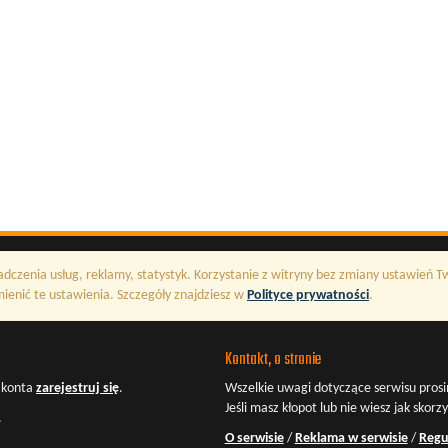
adczenia usług, reklamy, statystyk. Korzystanie z witryny bez zmiany ustawień 
enić te ustawienia. Szczegóły znajdziesz w
Polityce prywatności
.
Kontakt, o stronie
z konta
zarejestruj się
.
Wszelkie uwagi dotyczące serwisu prosi
Jeśli masz kłopot lub nie wiesz jak skorz
.
O serwisie
/
Reklama w serwisie
/
Regu