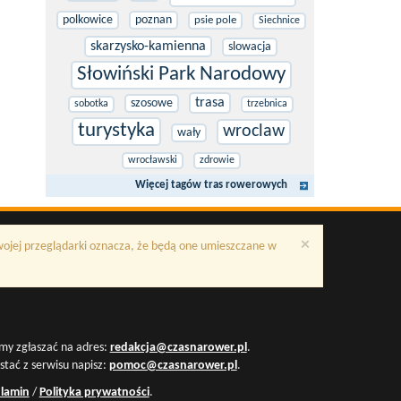
polkowice
poznan
psie pole
Siechnice
skarzysko-kamienna
slowacja
Słowiński Park Narodowy
trasa
szosowe
sobotka
trzebnica
turystyka
wroclaw
wały
wrocławski
zdrowie
Więcej tagów tras rowerowych
×
Twojej przeglądarki oznacza, że będą one umieszczane w
my zgłaszać na adres:
redakcja@czasnarower.pl
.
ystać z serwisu napisz:
pomoc@czasnarower.pl
.
lamin
/
Polityka prywatności
.