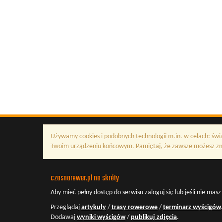
Używamy cookies i podobnych technologii m.in. w celach: świ
Twoim urządzeniu końcowym. Pamiętaj, że zawsze możesz zmi
czasnarower.pl na skróty
Aby mieć pełny dostęp do serwisu
zaloguj się
lub jeśli nie mas
Przeglądaj
artykuły
/
trasy rowerowe
/
terminarz wyścigów
Dodawaj
wyniki wyścigów
/
publikuj zdjęcia
.