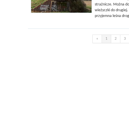
strażnicze. Można do 
wieżyczki do drugiej
przyjemna leśna drog
«
1
2
3