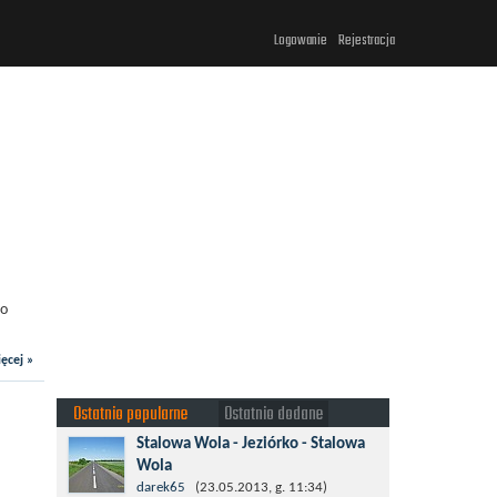
Logowanie
Rejestracja
ro
ęcej »
Ostatnio popularne
Ostatnio dodane
Stalowa Wola - Jeziórko - Stalowa
Wola
Taki krotki wypad troszeczkę po lesie
darek65
(23.05.2013, g. 11:34)