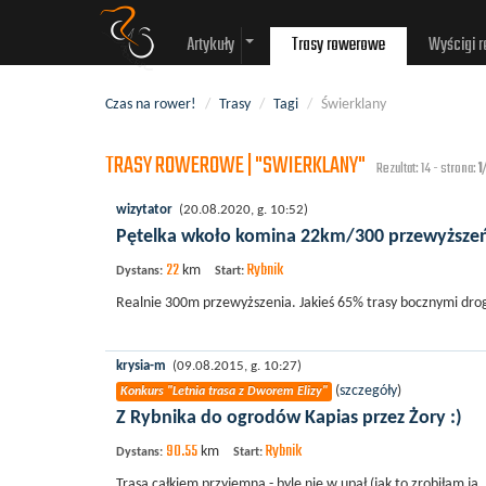
Artykuły
Trasy rowerowe
Wyścigi 
Czas na rower!
/
Trasy
/
Tagi
/
Świerklany
TRASY ROWEROWE | "SWIERKLANY"
Rezultat: 14 - strona:
1
wizytator
(20.08.2020, g. 10:52)
Pętelka wkoło komina 22km/300 przewyższe
22
Rybnik
km
Dystans:
Start:
Realnie 300m przewyższenia. Jakieś 65% trasy bocznymi dr
krysia-m
(09.08.2015, g. 10:27)
(
szczegóły
)
Konkurs "Letnia trasa z Dworem Elizy"
Z Rybnika do ogrodów Kapias przez Żory :)
90.55
Rybnik
km
Dystans:
Start:
Trasa całkiem przyjemna - byle nie w upał (jak to zrobiłam ja