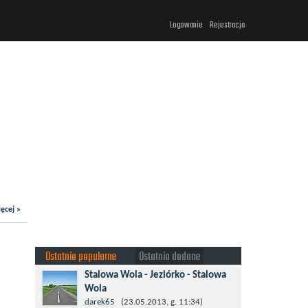
Logowanie
Rejestracja
ęcej »
Ostatnio popularne
Ostatnio dodane
Stalowa Wola - Jeziórko - Stalowa
Wola
Taki krotki wypad troszeczkę po lesie
darek65
(23.05.2013, g. 11:34)