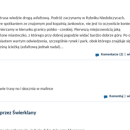
ała trasa wiedzie drogą asfaltową. Podróż zaczynamy w Rybniku Niedobczycach,
 ze spotkaniem ze znajomym pod kopalnią Jankowice, nie jest to oczywiście koni
 zmierzamy w kierunku granicy polsko - czeskiej. Pierwszą miejscowością jaką
żone miasteczko, z którego przy dobrej pogodzie widać bardzo dobrze góry. Po 
iastem wartym odwiedzenia, szczególnie rynek i park, obok którego znajduje si
eśną ścieżką (asfaltową jednak nadal)...
Komentarze (2)
|
wi
wie trasy no i skocznia w malince
Komentuj
|
wi
przez Świerklany