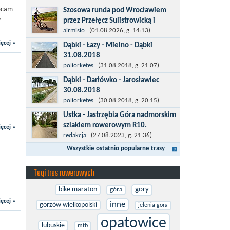
więcej po asfalcie , do wsi której już nie
lecam
Szosowa runda pod Wrocławiem
ma , kopalni siarki również nie ma , a ci
y
przez Przełęcz Sulistrowicką i
co pamiętają okres...
Mietków
airmisio
(01.08.2026, g. 14:13)
Łatwa, szosowa runda pod
ęcej »
Dąbki - Łazy - Mielno - Dąbki
Wrocławiem, raczej płaska z jednym
31.08.2018
małym podjazdem na Przełęcz
Trasa do Łaz niemal w całości prowadzi
poliorketes
(31.08.2018, g. 21:07)
Sulistrowicką od strony Olesznej. To
przez nową, asfaltową ścieżkę
Dąbki - Darłówko - Jarosławiec
trasa idealna na...
rowerową (od Dąbek do Iwięcina
30.08.2018
wzdłuż drogi 203). Niestety jest to
Start w Dąbkach, dalej do Darłowa
poliorketes
(30.08.2018, g. 20:15)
trasa nie...
nową ścieżką rowerową (niekiedy
Ustka - Jastrzębia Góra nadmorskim
pieszo-rowerową), gdzie na pierwszym
szlakiem rowerowym R10.
ęcej »
rondzie zjazd w stronę Darłówka
Międzynarodowy Szlak Rowerowy R-
redakcja
(27.08.2023, g. 21:36)
Zachodniego....
10, jest częścią sieci EuroVelo.
Wszystkie ostatnio popularne trasy
Prowadzi wzdłuż brzegu dookoła
Morza Bałtyckiego. Trasa liczy w sumie
Tagi tras rowerowych
ponad 8500...
bike maraton
gory
góra
ęcej »
inne
gorzów wielkopolski
jelenia gora
opatowice
lubuskie
mtb