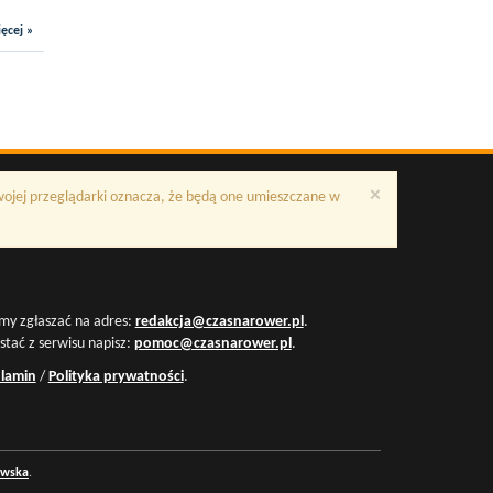
ęcej »
×
Twojej przeglądarki oznacza, że będą one umieszczane w
my zgłaszać na adres:
redakcja@czasnarower.pl
.
ystać z serwisu napisz:
pomoc@czasnarower.pl
.
lamin
/
Polityka prywatności
.
owska
.