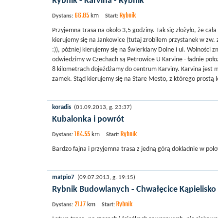
Rybnik - Karvina - Rybnik
66.85
Rybnik
km
Dystans:
Start:
Przyjemna trasa na około 3,5 godziny. Tak się złożyło, że c
kierujemy się na Jankowice (tutaj zrobiłem przystanek w zw.
:)), później kierujemy się na Świerklany Dolne i ul. Wolności
odwiedzimy w Czechach są Petrowice U Karvine - ładnie poło
8 kilometrach dojeżdżamy do centrum Karviny. Karvina jest m
zamek. Stąd kierujemy się na Stare Mesto, z którego prostą l
koradis
(01.09.2013, g. 23:37)
Kubalonka i powrót
164.55
Rybnik
km
Dystans:
Start:
Bardzo fajna i przyjemna trasa z jedną górą dokladnie w polo
matpio7
(09.07.2013, g. 19:15)
Rybnik Budowlanych - Chwałęcice Kąpielisko 
21.17
Rybnik
km
Dystans:
Start: