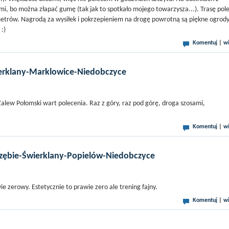
mi, bo można złapać gumę (tak jak to spotkało mojego towarzysza...). Trasę po
lometrów. Nagrodą za wysiłek i pokrzepieniem na drogę powrotną są piękne ogrod
:)
Komentuj
|
wi
rklany-Marklowice-Niedobczyce
 Zalew Połomski wart polecenia. Raz z góry, raz pod górę, droga szosami,
Komentuj
|
wi
zębie-Świerklany-Popielów-Niedobczyce
e zerowy. Estetycznie to prawie zero ale trening fajny.
Komentuj
|
wi