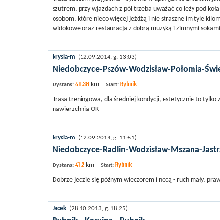
szutrem, przy wjazdach z pól trzeba uważać co leży pod koła
osobom, które nieco więcej jeżdżą i nie straszne im tyle ki
widokowe oraz restauracja z dobrą muzyką i zimnymi sokami 
krysia-m
(12.09.2014, g. 13:03)
Niedobczyce-Pszów-Wodzisław-Połomia-Świe
40.38
Rybnik
km
Dystans:
Start:
Trasa treningowa, dla średniej kondycji, estetycznie to tylko
nawierzchnia OK
krysia-m
(12.09.2014, g. 11:51)
Niedobczyce-Radlin-Wodzisław-Mszana-Jastr
41.2
Rybnik
km
Dystans:
Start:
Dobrze jedzie się późnym wieczorem i nocą - ruch mały, prawi
Jacek
(28.10.2013, g. 18:25)