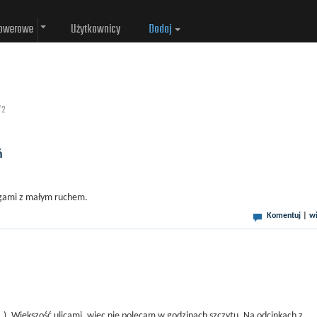
rowerowe
Użytkownicy
Dodaj
/2
ń
ogami z małym ruchem.
Komentuj
|
wi
...). Większość ulicami, więc nie polecam w godzinach szczytu. Na odcinkach z