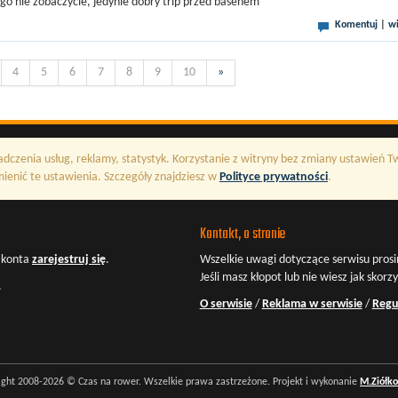
go nie zobaczycie, jedynie dobry trip przed basenem
Komentuj
|
wi
4
5
6
7
8
9
10
»
adczenia usług, reklamy, statystyk. Korzystanie z witryny bez zmiany ustawień 
enić te ustawienia. Szczegóły znajdziesz w
Polityce prywatności
.
Kontakt, o stronie
z konta
zarejestruj się
.
Wszelkie uwagi dotyczące serwisu prosi
Jeśli masz kłopot lub nie wiesz jak skorz
.
O serwisie
/
Reklama w serwisie
/
Regu
ight 2008-2026 © Czas na rower. Wszelkie prawa zastrzeżone. Projekt i wykonanie
M.Ziółk