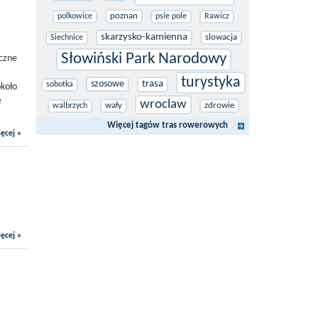
poznan
polkowice
psie pole
Rawicz
skarzysko-kamienna
slowacja
Siechnice
Słowiński Park Narodowy
eczne
turystyka
szosowe
trasa
sobotka
około
ę
wroclaw
wały
zdrowie
walbrzych
Więcej tagów tras rowerowych
ęcej »
ęcej »