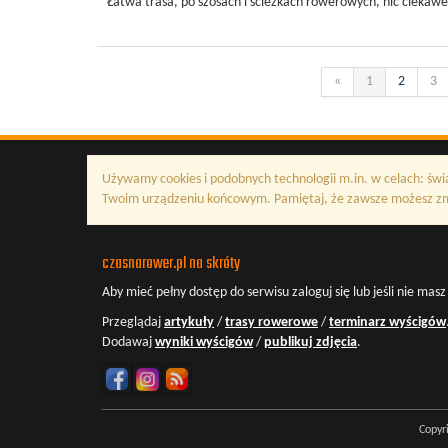
Łatwa trasa, po szosach i ścieżkach rowerowych, nic ciekawe
«
1
2
3
Używamy cookies i podobnych technologii m.in. w celach: świ
Twoim urządzeniu końcowym. Pamiętaj, że zawsze możesz zmi
czasnarower.pl na skróty
Aby mieć pełny dostęp do serwisu
zaloguj się
lub jeśli nie mas
Przeglądaj
artykuły
/
trasy rowerowe
/
terminarz wyścigów
Dodawaj
wyniki wyścigów
/
publikuj zdjęcia
.
Copyr