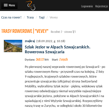
Logowanie
Rejestracja
Czas na rower!
/
Trasy
/
Tagi
/
Vevey
Artykuły
TRASY ROWEROWE | "VEVEY"
Trasy rowerowe
Rezultat: 2 - strona:
1
/1
Wyścigi rowerowe
znajkraj
(18.09.2022, g. 10:18)
Szlak Jezior w Alpach Szwajcarskich.
Użytkownicy
Rowerowa Szwajcaria
340.12
Zurych
Dodaj
km
Dystans:
Start:
Po pierwszej naszej wyprawie rowerowej po Szwajcarii - po
szlaku rowerowym Renu - przyszedł czas na kolejną. Z listy
9 najlepszych, krajowych szlaków rowerowych, które
prezentuje szwajcarska (oficjalna) strona Switzerland
Mobility, wybraliśmy Szlak Jezior - piękny, widokowy szlak
rowerowy odwiedzający niemal wszystkie najważniejsze
szwajcarskie jeziora, położone w Alpach Szwajcarskich i na
sąsiadującej z nimi Wyżynie Szwajcarskiej. Rozpoczęliśmy
naszą trasę w Zurychu, w odległości około 30 kilometrów