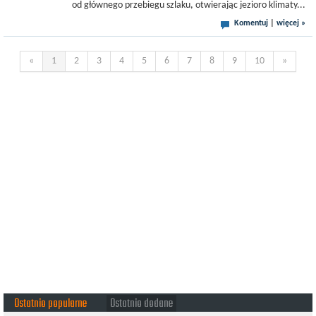
od głównego przebiegu szlaku, otwierając jezioro klimaty...
Komentuj
|
więcej »
«
1
2
3
4
5
6
7
8
9
10
»
Ostatnio popularne
Ostatnio dodane