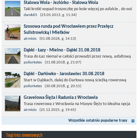
Stalowa Wola - Jeziórko - Stalowa Wola
Taki krotki wypad troszeczkę po lesie więcej po asfalcie , do wsi
której już nie ma , kopalni siarki również nie ma , a ci co
darek65
(23.05.2013, g. 11:34)
pamiętają okres...
Szosowa runda pod Wrocławiem przez Przełęcz
Sulistrowicką i Mietków
Łatwa, szosowa runda pod Wrocławiem, raczej płaska z jednym
airmisio
(01.08.2026, g. 14:13)
małym podjazdem na Przełęcz Sulistrowicką od strony Olesznej.
Dąbki - Łazy - Mielno - Dąbki 31.08.2018
To trasa idealna na...
Trasa do Łaz niemal w całości prowadzi przez nową, asfaltową
ścieżkę rowerową (od Dąbek do Iwięcina wzdłuż drogi 203).
poliorketes
(31.08.2018, g. 21:07)
Niestety jest to trasa nie...
Dąbki - Darłówko - Jarosławiec 30.08.2018
Start w Dąbkach, dalej do Darłowa nową ścieżką rowerową
(niekiedy pieszo-rowerową), gdzie na pierwszym rondzie zjazd
poliorketes
(30.08.2018, g. 20:15)
w stronę Darłówka Zachodniego....
Gravelowa Ślęża i Radunia z Wrocławia
Trasa rowerowa z Wrocławia na Masyw Ślęży to idealna opcja
na rower przełajowy (lub gravelowy). Zimą, kiedy nie ma śniegu,
airmisio
(25.12.2025, g. 19:45)
a temperatura jest...
Wszystkie ostatnio popularne trasy
Tagi tras rowerowych