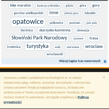
gory
bike maraton
góra
bystrzyca kłodzka
gdynia
inne
gorzów wielkopolski
lubuskie
jelenia gora
opatowice
polkowice
poznan
psie pole
skarzysko-kamienna
Siechnice
slowacja
Słowiński Park Narodowy
trasa
szosowe
turystyka
wroclaw
trzebnica
wały
warszawa
wrocławski
Więcej tagów tras rowerowych
×
Używamy cookies i podobnych technologii m.in. w celach:
świadczenia usług, reklamy, statystyk. Korzystanie z witryny bez
zmiany ustawień Twojej przeglądarki oznacza, że będą one
umieszczane w Twoim urządzeniu końcowym. Pamiętaj, że zawsze
możesz zmienić te ustawienia. Szczegóły znajdziesz w
Polityce
prywatności
.