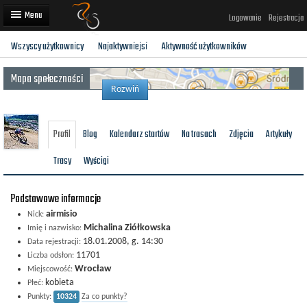
Logowanie
Rejestracja
Wszyscy użytkownicy
Najaktywniejsi
Aktywność użytkowników
Artykuły
Mapa społeczności
Trasy rowerowe
Rozwiń
Wyścigi rowerowe
Profil
Blog
Kalendarz startów
Na trasach
Zdjęcia
Artykuły
Użytkownicy
Trasy
Wyścigi
Dodaj
Podstawowe informacje
airmisio
Nick:
Michalina Ziółkowska
Imię i nazwisko:
18.01.2008, g. 14:30
Data rejestracji:
11701
Liczba odsłon:
Wrocław
Miejscowość:
kobieta
Płeć:
Punkty:
10324
Za co punkty?