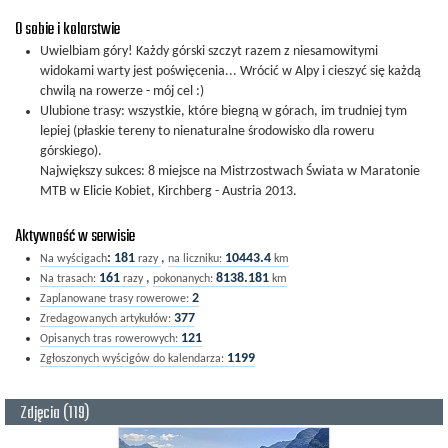
O sobie i kolarstwie
Uwielbiam góry! Każdy górski szczyt razem z niesamowitymi
widokami warty jest poświęcenia... Wrócić w Alpy i cieszyć się każdą
chwilą na rowerze - mój cel :)
Ulubione trasy: wszystkie, które biegną w górach, im trudniej tym
lepiej (płaskie tereny to nienaturalne środowisko dla roweru
górskiego).
Największy sukces: 8 miejsce na Mistrzostwach Świata w Maratonie
MTB w Elicie Kobiet, Kirchberg - Austria 2013.
Aktywność w serwisie
:
181
,
10443.4
Na wyścigach
razy
na liczniku:
km
161
,
8138.181
Na trasach:
razy
pokonanych:
km
2
Zaplanowane trasy rowerowe:
377
Zredagowanych artykułów:
121
Opisanych tras rowerowych:
1199
Zgłoszonych wyścigów do kalendarza:
Zdjęcia (119)