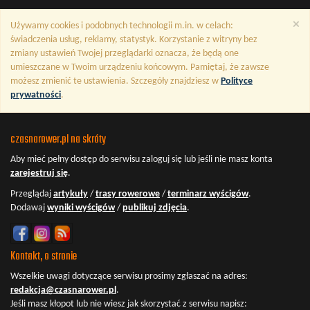
×
Używamy cookies i podobnych technologii m.in. w celach:
świadczenia usług, reklamy, statystyk. Korzystanie z witryny bez
zmiany ustawień Twojej przeglądarki oznacza, że będą one
umieszczane w Twoim urządzeniu końcowym. Pamiętaj, że zawsze
możesz zmienić te ustawienia. Szczegóły znajdziesz w
Polityce
prywatności
.
czasnarower.pl na skróty
Aby mieć pełny dostęp do serwisu
zaloguj się
lub jeśli nie masz konta
zarejestruj się
.
Przeglądaj
artykuły
/
trasy rowerowe
/
terminarz wyścigów
.
Dodawaj
wyniki wyścigów
/
publikuj zdjęcia
.
Kontakt, o stronie
Wszelkie uwagi dotyczące serwisu prosimy zgłaszać na adres:
redakcja@czasnarower.pl
.
Jeśli masz kłopot lub nie wiesz jak skorzystać z serwisu napisz: