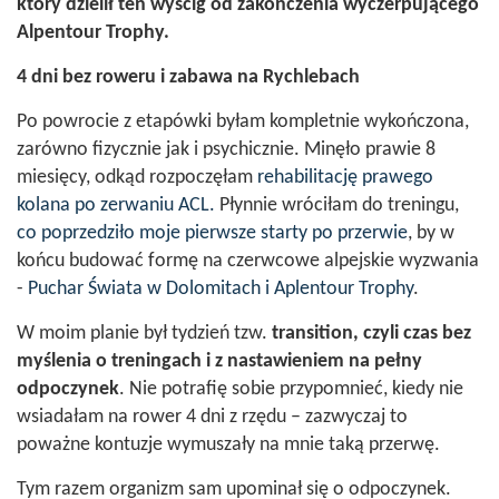
który dzielił ten wyścig od zakończenia wyczerpującego
Alpentour Trophy.
4 dni bez roweru i zabawa na Rychlebach
Po powrocie z etapówki byłam kompletnie wykończona,
zarówno fizycznie jak i psychicznie. Minęło prawie 8
miesięcy, odkąd rozpoczęłam
rehabilitację prawego
kolana po zerwaniu ACL.
Płynnie wróciłam do treningu,
co poprzedziło moje pierwsze starty po przerwie
, by w
końcu budować formę na czerwcowe alpejskie wyzwania
-
Puchar Świata w Dolomitach i Aplentour Trophy
.
W moim planie był tydzień tzw.
transition, czyli czas bez
myślenia o treningach i z nastawieniem na pełny
odpoczynek
. Nie potrafię sobie przypomnieć, kiedy nie
wsiadałam na rower 4 dni z rzędu – zazwyczaj to
poważne kontuzje wymuszały na mnie taką przerwę.
Tym razem organizm sam upominał się o odpoczynek.