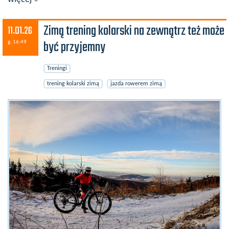
Zimą trening kolarski na zewnątrz też może
11.01.26
być przyjemny
g. 16:49
Treningi
trening kolarski zimą
jazda rowerem zimą