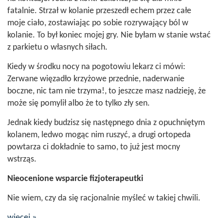
fatalnie. Strzał w kolanie przeszedł echem przez całe
moje ciało, zostawiając po sobie rozrywający ból w
kolanie. To był koniec mojej gry. Nie byłam w stanie wstać
z parkietu o własnych siłach.
Kiedy w środku nocy na pogotowiu lekarz ci mówi:
Zerwane więzadło krzyżowe przednie, naderwanie
boczne, nic tam nie trzyma!
, to jeszcze masz nadzieję, że
może się pomylił albo że to tylko zły sen.
Jednak kiedy budzisz się następnego dnia z opuchniętym
kolanem, ledwo mogąc nim ruszyć, a drugi ortopeda
powtarza ci dokładnie to samo, to już jest mocny
wstrząs.
Nieocenione wsparcie fizjoterapeutki
Nie wiem, czy da się racjonalnie myśleć w takiej chwili.
więcej »