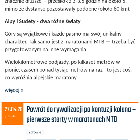
znacznie dłuższe – przeskok z 3-3.5 godzin na około 5,
mimo że dystanse pozostawały podobne (około 80 km).
Alpy i Sudety - dwa różne światy
Góry są wyjątkowe i każde pasmo ma swój unikalny
charakter. Tak samo jest z maratonami MTB — trzeba być
przygotowanym na inne wymagania.
Wielokilometrowe podjazdy, po kilkaset metrów w
pionie, czasem ponad tysiąc metrów na raz - to jest coś,
co wyróżnia alpejskie maratony.
więcej »
Powrót do rywalizacji po kontuzji kolana –
27.04.26
pierwsze starty w maratonach MTB
g. 09:46
Zdrowie