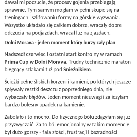
dawał mi poczucie, że procesy gojenia przebiegają
sprawnie. Tym samym mogłam w pełni skupić się na
treningach i szlifowaniu formy na górskie wyzwania.
Wszystko układało się całkiem dobrze, wracały dobre
odczucia na podjazdach, wracał luz na zjazdach.
Dolni Morava - jeden moment który burzy cały plan
Nadszedł czerwiec i ostatni start kontrolny w ramach
Prima Cup w Dolni Morava
. Trudny technicznie maraton
biegnący szlakami tuż pod
Śnieżnikiem
.
Ścieżki pełne śliskich korzeni i kamieni, po których jeszcze
spływały resztki deszczu z poprzedniego dnia, nie
wybaczały błędów. Jeden moment nieuwagi i zaliczyłam
bardzo bolesny upadek na kamienie.
Zabolało i to mocno. Do fizycznego bólu zdążyłam się już
przyzwyczaić. Za to ból emocjonalny w takim momencie
był dużo gorszy - fala złości, frustracji i bezradności