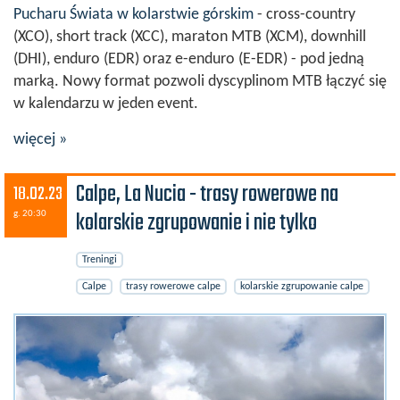
Pucharu Świata w kolarstwie górskim
- cross-country
(XCO), short track (XCC), maraton MTB (XCM), downhill
(DHI), enduro (EDR) oraz e-enduro (E-EDR) - pod jedną
marką. N
owy format pozwoli dyscyplinom MTB łączyć się
w kalendarzu w jeden event.
więcej »
Calpe, La Nucia - trasy rowerowe na
18.02.23
kolarskie zgrupowanie i nie tylko
g. 20:30
Treningi
Calpe
trasy rowerowe calpe
kolarskie zgrupowanie calpe