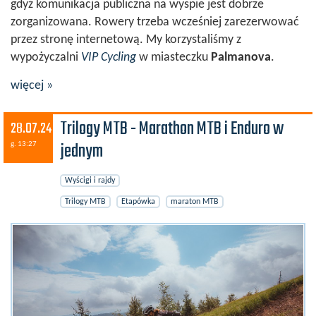
gdyż komunikacja publiczna na wyspie jest dobrze
zorganizowana. Rowery trzeba wcześniej zarezerwować
przez stronę internetową. My korzystaliśmy z
wypożyczalni
VIP Cycling
w miasteczku
Palmanova
.
więcej »
Trilogy MTB - Marathon MTB i Enduro w
28.07.24
jednym
g. 13:27
Wyścigi i rajdy
Trilogy MTB
Etapówka
maraton MTB