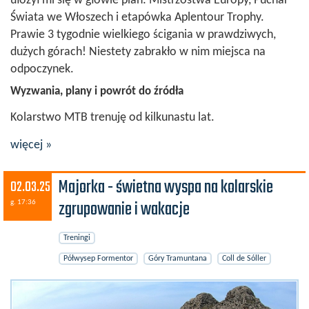
ułożył mi się w głowie plan: Mistrzostwa Europy, Puchar
Świata we Włoszech i etapówka Aplentour Trophy.
Prawie 3 tygodnie wielkiego ścigania w prawdziwych,
dużych górach! Niestety zabrakło w nim miejsca na
odpoczynek.
Wyzwania, plany i powrót do źródła
Kolarstwo MTB trenuję od kilkunastu lat.
więcej »
Majorka - świetna wyspa na kolarskie
02.03.25
zgrupowanie i wakacje
g. 17:36
Treningi
Półwysep Formentor
Góry Tramuntana
Coll de Sóller