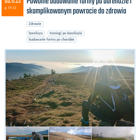
Powolne budowanie formy po boreliozie i
05.11.23
skomplikowanym powrocie do zdrowia
g. 19:22
Zdrowie
borelioza
treningi po boreliozie
budowanie formy po chorobie