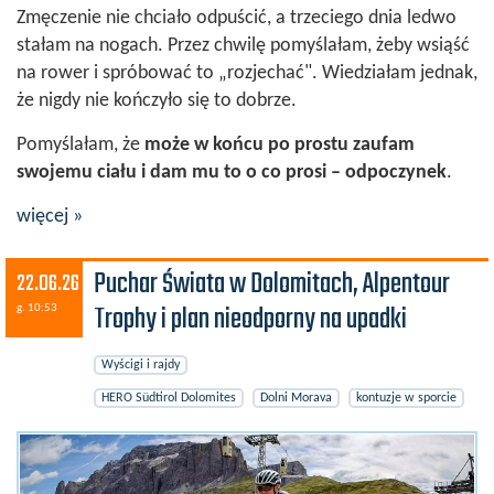
Zmęczenie nie chciało odpuścić, a trzeciego dnia ledwo
stałam na nogach. Przez chwilę pomyślałam, żeby wsiąść
na rower i spróbować to „rozjechać". Wiedziałam jednak,
że nigdy nie kończyło się to dobrze.
Pomyślałam, że
może w końcu po prostu zaufam
swojemu ciału i dam mu to o co prosi – odpoczynek
.
więcej »
Puchar Świata w Dolomitach, Alpentour
22.06.26
Trophy i plan nieodporny na upadki
g. 10:53
Wyścigi i rajdy
HERO Südtirol Dolomites
Dolni Morava
kontuzje w sporcie