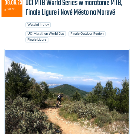
UCI MTB World Series w maratonie MTB,
08.06.23
Finale Ligure i Nové Město na Moravě
g. 20:33
Wyścigi i rajdy
UCI Marathon World Cup
FInale Outdoor Region
Finale Ligure