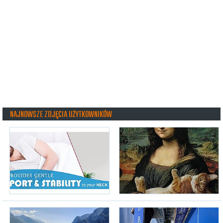
NAJNOWSZE ZDJĘCIA UŻYTKOWNIKÓW
snug360
(22.07.2026, g. 12:52)
airmisio
(01.06.2026, g. 08:56)
Riva del Garda 2026