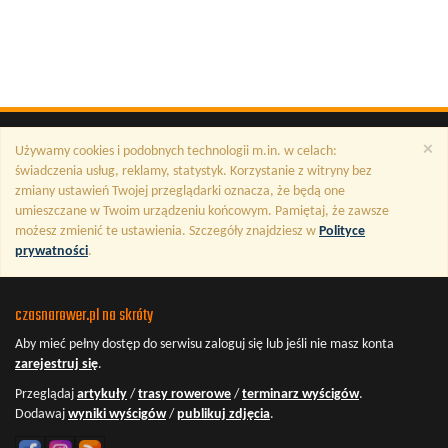
×
Używamy cookies i podobnych technologii m.in. w celach:
świadczenia usług, reklamy, statystyk. Korzystanie z witryny bez
zmiany ustawień Twojej przeglądarki oznacza, że będą one
umieszczane w Twoim urządzeniu końcowym. Pamiętaj, że zawsze
możesz zmienić te ustawienia. Szczegóły znajdziesz w
Polityce
prywatności
.
czasnarower.pl na skróty
Aby mieć pełny dostęp do serwisu
zaloguj się
lub jeśli nie masz konta
zarejestruj się
.
Przeglądaj
artykuły
/
trasy rowerowe
/
terminarz wyścigów
.
Dodawaj
wyniki wyścigów
/
publikuj zdjęcia
.