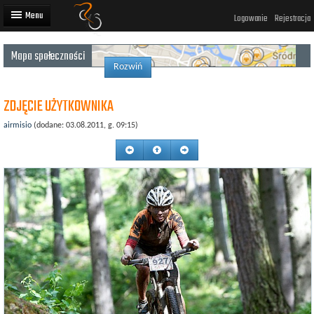
Logowanie
Rejestracja
Mapa społeczności
Artykuły
Rozwiń
Trasy rowerowe
ZDJĘCIE UŻYTKOWNIKA
Wyścigi rowerowe
airmisio
(dodane: 03.08.2011, g. 09:15)
Użytkownicy
Dodaj