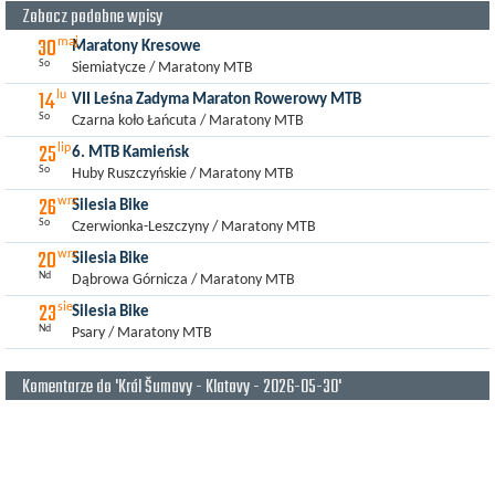
Zobacz podobne wpisy
30
maj
Maratony Kresowe
So
Siemiatycze / Maratony MTB
14
lu
VII Leśna Zadyma Maraton Rowerowy MTB
So
Czarna koło Łańcuta / Maratony MTB
25
lip
6. MTB Kamieńsk
So
Huby Ruszczyńskie / Maratony MTB
26
wrz
Silesia Bike
So
Czerwionka-Leszczyny / Maratony MTB
20
wrz
Silesia Bike
Nd
Dąbrowa Górnicza / Maratony MTB
23
sie
Silesia Bike
Nd
Psary / Maratony MTB
Komentarze do 'Král Šumavy - Klatovy - 2026-05-30'