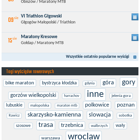
Obiszów / Maratony MTB
VI Triathlon Głgowski
09
sie
Głgogów Małopolski / Triathlon
Maratony Kresowe
15
sie
Gołdap / Maratony MTB
Wszystkie ostatnio popularne wyścigi
Tagi wyścigów rowerowych
gory
góra
bike maraton
bystrzyca kłodzka
gdynia
inne
gorzów wielkopolski
jelenia gora
harrachov
polkowice
poznan
lubuskie
malopolska
maraton mtb
skarzysko-kamienna
slowacja
sobotka
Rawicz
trasa
trzebnica
wały
szosowe
walbrzych
wroclaw
warszawa