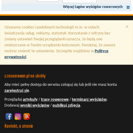
Więcej tagów wyścigów rowerowych
×
Używamy cookies i podobnych technologii m.in. w celach:
świadczenia usług, reklamy, statystyk. Korzystanie z witryny bez
zmiany ustawień Twojej przeglądarki oznacza, że będą one
umieszczane w Twoim urządzeniu końcowym. Pamiętaj, że zawsze
możesz zmienić te ustawienia. Szczegóły znajdziesz w
Polityce
prywatności
.
czasnarower.pl na skróty
Aby mieć pełny dostęp do serwisu
zaloguj się
lub jeśli nie masz konta
zarejestruj się
.
Przeglądaj
artykuły
/
trasy rowerowe
/
terminarz wyścigów
.
Dodawaj
wyniki wyścigów
/
publikuj zdjęcia
.
Kontakt, o stronie