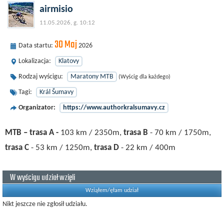
airmisio
11.05.2026, g. 10:12
30 Maj
Data startu:
2026
Lokalizacja:
Klatovy
Rodzaj wyścigu:
Maratony MTB
(Wyścig dla każdego)
Tagi:
Král Šumavy
Organizator:
https://www.authorkralsumavy.cz
MTB – trasa A -
103 km / 2350m,
trasa B
- 70 km / 1750m,
trasa C
- 53 km / 1250m,
trasa D
- 22 km / 400m
W wyścigu udział wzięli
Wziąłem/ęłam udział
Nikt jeszcze nie zgłosił udziału.