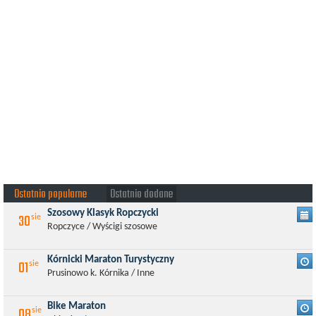
Ostatnio popularne
Ostatnio dodane
Szosowy Klasyk Ropczycki
30
sie
Ropczyce / Wyścigi szosowe
Kórnicki Maraton Turystyczny
01
sie
Prusinowo k. Kórnika / Inne
Bike Maraton
08
sie