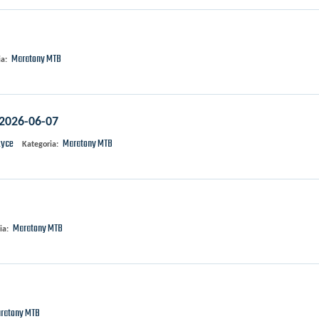
Maratony MTB
a:
 2026-06-07
zyce
Maratony MTB
Kategoria:
Maratony MTB
ia:
ratony MTB