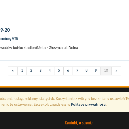
09-20
aratony MTB
 zawodów boisko stadion)Meta - Głuszyca ul. Dolna
«
1
2
3
4
5
6
7
8
9
10
»
adczenia usług, reklamy, statystyk. Korzystanie z witryny bez zmiany ustawień 
enić te ustawienia. Szczegóły znajdziesz w
Polityce prywatności
.
Kontakt, o stronie