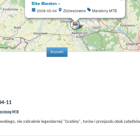
Bike Maraton »
2008-05-04
Zdzieszowice
Maratony MTB
Rozwiń
04-11
aratony MTB
skiego, nie zabraknie legendarnej "Grabiny", torów i przejazdu obok zabytkó