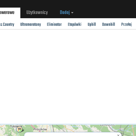
rowerowe
Użytkownicy
Dodaj
ss Country
Ultramaratony
Eliminator
Etapówki
Uphill
Downhill
Przełaj
×