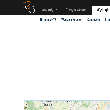
Artykuły
Trasy rowerowe
Wyścigi 
Maratony MTB
Wyścigi szosowe
Czasówka
Cro