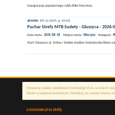
Inauguracja popularnego cyklu Bike Maraton.
airmisio
(05.12.2025, g. 10:42)
Puchar Strefy MTB Sudety - Głuszyca - 2026-
2026-09-20
Głuszyca
M
Data startu:
Miejsce startu:
Kategoria:
Start Głuszyca ul. Dolna / boisko stadion (miasteczko/biuro
Używamy cookies i podobnych technologii m.in. w celach: świ
Twoim urządzeniu końcowym. Pamiętaj, że zawsze możesz zmi
czasnarower.pl na skróty