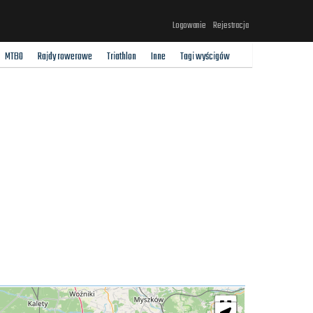
Logowanie
Rejestracja
MTBO
Rajdy rowerowe
Triathlon
Inne
Tagi wyścigów