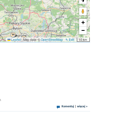
+
−
Leaflet
|
Map data: ©
OpenStreetMap
✎ Edit
10 km
w.
Komentuj
|
więcej »