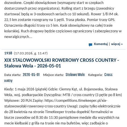
dozwolone. Czepki obowiązkowe (wymagany start w czepkach
dostarczonych przez organizatora). Rolling start z brzegu (zawodnicy
startować będą w 3-osobowych seriach co 10 sekund). Rower 1/8 IM ok.
22,5 km zostanie rozegrany na 1 pętli. Trasa płaska. Pomiar trasy GPS.
Oznaczenia długości trasy co 5 km. Kask obowiązkowy na całej trasie
kolarskiej. Ruch drogowy będzie częściowo ograniczony i zabezpieczony w
newralgicznych...
Komentuj
|
więcej »
1938
(17.03.2026, g. 11:47)
XIX STALOWOWOLSKI ROWEROWY CROSS COUNTRY -
Stalowa Wola - 2026-05-01
2026-05-01
Stalowa Wola
Cross
Data startu:
Miejsce startu:
Kategoria:
Country
Kiedy: 1 maja 2026 (piątek) Gdzie: Ciemny Kąt, ul. Bojanowska, Stalowa
Wola, woj. podkarpackie Dyscyplina: MTB / cross country (3 pętle po 8 km)
Wpisowe: 20 PLN Zapisy: https://competitions.timekeeper.pl/xix-
stalowowolski-rowerowy-cross-country Uwagi: zapisy tylko elektronicznie
do 28 kwietnia na stronie TimeKeeper trzeba dopełnić formalności w
biurze zawodów od 8:30 do 11:30 pamiątkowe medale dla wszystkich na
mecie kiełbaski z grilla na trasie nie ma bufetów, więc zadbajcie o