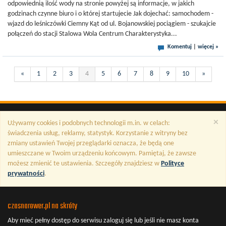
odpowiednią ilość wody na stronie powyżej są informacje, w jakich
godzinach czynne biuro i o której startujecie Jak dojechać: samochodem -
wjazd do leśniczówki Ciemny Kąt od ul. Bojanowskiej pociągiem - szukajcie
połączeń do stacji Stalowa Wola Centrum Charakterystyka...
Komentuj
|
więcej »
«
1
2
3
4
5
6
7
8
9
10
»
×
Używamy cookies i podobnych technologii m.in. w celach:
świadczenia usług, reklamy, statystyk. Korzystanie z witryny bez
zmiany ustawień Twojej przeglądarki oznacza, że będą one
umieszczane w Twoim urządzeniu końcowym. Pamiętaj, że zawsze
możesz zmienić te ustawienia. Szczegóły znajdziesz w
Polityce
prywatności
.
czasnarower.pl na skróty
Aby mieć pełny dostęp do serwisu
zaloguj się
lub jeśli nie masz konta