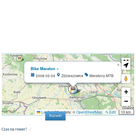
×
Bike Maraton »
2008-05-04
Zdzieszowice
Maratony MTB
+
−
Leaflet
|
Map data: ©
OpenStreetMap
✎ Edit
10 km
Rozwiń
Czas na rower!
/