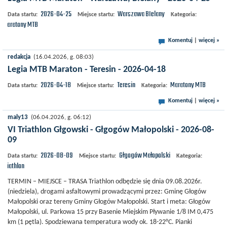
2026-04-25
Warszawa
BIelany
Data startu:
Miejsce startu:
Kategoria:
Maratony MTB
Komentuj
|
więcej »
redakcja
(16.04.2026, g. 08:03)
Legia MTB Maraton - Teresin - 2026-04-18
2026-04-18
Teresin
Maratony MTB
Data startu:
Miejsce startu:
Kategoria:
Komentuj
|
więcej »
maly13
(06.04.2026, g. 06:12)
VI Triathlon Głgowski - Głgogów Małopolski - 2026-08-
09
2026-08-09
Głgogów Małopolski
Data startu:
Miejsce startu:
Kategoria:
Triathlon
TERMIN – MIEJSCE – TRASA Triathlon odbędzie się dnia 09.08.2026r.
(niedziela), drogami asfaltowymi prowadzącymi przez: Gminę Głogów
Małopolski oraz tereny Gminy Głogów Małopolski. Start i meta: Głogów
Małopolski, ul. Parkowa 15 przy Basenie Miejskim Pływanie 1/8 IM 0,475
km (1 pętla). Spodziewana temperatura wody ok. 18-22°C. Pianki