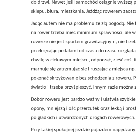
do drzwi. Nawet jeśli samochód osiągnie wyższą p
sklepu, biura, mieszkania. Jeżdżąc rowerem zaos
Jadąc autem nie ma problemu ze złą pogodą. Nie t
na rower trzeba mieć minimum sprawności, ale wy
rowerze nie jest sportem grawitacyjnym, nie trzeb
przekręcając pedałami od czasu do czasu rozglądaj
chwilę w ciekawym miejscu, odpocząć, zjeść coś, it
marnuje się zatrzmując się i ruszając z miejsca n
pokonać skrzyżowanie bez schodzenia z roweru. Po
światło i trzeba przyśpieszyć. Innym razie można 
Dobór roweru jest bardzo ważny i ułatwia szybkie
opony, mniejszą ilość przerzutek oraz lekką i pros
po gładkich i utwardzonych drogach rowerowych. Z
Przy takiej spokojnej jeździe pojazdem napędzany