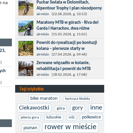
Kronplatz King, epicki MTB Maraton z
Puchar Świata w Dolomitach,
e na
metą na 2275 m we włoskich Alpach –
Alpentour Trophy i plan nieodporny
łącznie 3000 metrów przewyższenia na
na upadki
airmisio
(22.06.2026, g. 10:53)
dystansie 60 km, ze...
Czerwiec w moim planie oznaczał
Maratony MTB w górach - Riva del
wejście w najbardziej wymagający etap
Garda i Harrachov, dwa różne
i cel pierwszej części sezonu: Puchar
wyzwania
airmisio
(15.05.2026, g. 15:01)
Świata w maratonie MTB w
Maj to idealny czas, by z płaskich i
Powrót do rywalizacji po kontuzji
Dolomitach...
szybkich wyścigów przejść do znacznie
kolana – pierwsze starty w
23,
bardziej ambitnych wyzwań, jakimi są
maratonach MTB
airmisio
(27.04.2026, g. 09:46)
górskie wyścigi MTB....
Prawdziwym testem po kontuzji kolana
Zerwane więzadło w kolanie,
2)
i uszkodzeniu więzadeł jest powrót do
ystów
rehabilitacja i powrót do MTB
ych
sportowej rywalizacji. Podczas
W sporcie nie ma kalkulacji, niezależnie
airmisio
(18.02.2026, g. 17:06)
zawodów znikają bariery,...
szyć,
od stopnia zaawansowania. Trenujesz,
ęsto
4)
..
startujesz w zawodach i chcesz po
Tagi artykułów
prostu oddać się grze, dać z siebie...
laksem
bike maraton
bystrzyca kłodzka
inne
Ciekawostki
gory
góra
polkowice
lubuskie
jelenia gora
mtb
rower w mieście
poznan