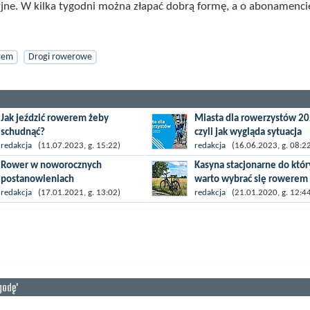
yjne. W kilka tygodni można złapać dobrą formę, a o abonamenci
rem
Drogi rowerowe
Jak jeździć rowerem żeby
Miasta dla rowerzystów 20
schudnąć?
czyli jak wygląda sytuacja
cyklistów w Polsce?
Wielu ludzi zmaga się z problemem
redakcja
(11.07.2023, g. 15:22)
redakcja
(16.06.2023, g. 08:2
kontroli wagi. Niektórzy chcą jak
Miasto przyjazne dla rowerz
Rower w noworocznych
Kasyna stacjonarne do któr
najlepiej wyglądać w sezonie
to takie, które zapewnia im
postanowieniach
warto wybrać się rowerem
letnim, inni boją się konsekwencji...
bezpieczeństwo. Aby je zwięk
Dopiero co skończył się miniony
Podróżowanie na rowerze cz
redakcja
(17.01.2021, g. 13:02)
redakcja
(21.01.2020, g. 12:4
należy działać wielotorowo –.
rok, a to zawsze czas, kiedy
kojarzy się nam nie tylko z
uwielbiamy stawiać sobie nowe
treningiem, ale głównie z re
cele i wyzwania. To czas kiedy
i przyjemnością. Nic zatem
wydaje nam się, że...
dziwnego, że...
godę'