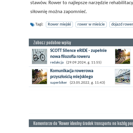
stawów. Rower to najlepsze narzędzie rehabilitac
siłownię można zapomnieć.
Tagi:
Rower miejski
rower w mieście
dojazd rowe
Zobacz podobne wpisy
SCOTT Silence eRIDE - zupełnie
nowa filozofia roweru
miejskiego
redakcja
(29.09.2024, g. 11:55)
Efektywne poruszanie się po
Komunikacja rowerowa
zatłoczonym mieście to prawdziwe
przyszłością miejskiego
wyzwanie. Niezależnie od środka
transportu
superbiker
(23.05.2022, g. 11:43)
komunikacji jaki wybierzemy
Korzystanie z samochodów do
sprawne przemieszczanie...
poruszania się po centrach dużych
miast staje się coraz droższe, coraz
bardziej uciążliwe i nadal jest
mało...
Komentarze do 'Rower idealny środek transportu na każdą po