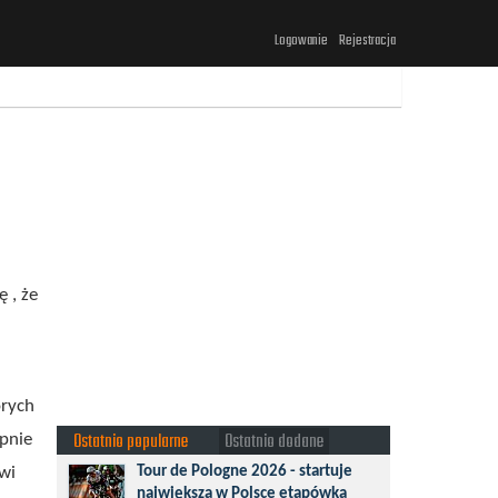
Logowanie
Rejestracja
 , że
órych
Ostatnio popularne
Ostatnio dodane
ępnie
Tour de Pologne 2026 - startuje
wi
największa w Polsce etapówka