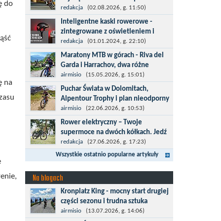
ę do
kolarska
redakcja
(02.08.2026, g. 11:50)
Tour de Pologne 2026 to jedno z
Inteligentne kaski rowerowe -
najbardziej prestiżowych wydarzeń
zintegrowane z oświetleniem i
iąść
sportowych w Polsce. wyścig zaliczany
kierunkowskazami
redakcja
(01.01.2024, g. 22:10)
po raz 22. do prestiżowego cyklu UCI
Temat bezpieczeństwa jazdy wchodzi
Maratony MTB w górach - Riva del
World...
na nowy poziom. Do tej pory kask było
Garda i Harrachov, dwa różne
odpowiedzialny przede wszystkim za
wyzwania
airmisio
(15.05.2026, g. 15:01)
bezpieczeństwo rowerzysty, ochronę...
ę na
Maj to idealny czas, by z płaskich i
Puchar Świata w Dolomitach,
szybkich wyścigów przejść do znacznie
czasu
Alpentour Trophy i plan nieodporny
bardziej ambitnych wyzwań, jakimi są
na upadki
airmisio
(22.06.2026, g. 10:53)
górskie wyścigi MTB....
Czerwiec w moim planie oznaczał
Rower elektryczny – Twoje
wejście w najbardziej wymagający etap
supermoce na dwóch kółkach. Jedź
i cel pierwszej części sezonu: Puchar
dalej,odkrywaj więcej
redakcja
(27.06.2026, g. 17:23)
Świata w maratonie MTB w
Marzenia o dalekich podróżach bez
Wszystkie ostatnio popularne artykuły
Dolomitach...
e
ogromnego zmęczenia stają się
rzeczywistością dzięki nowoczesnym
enie,
Na blogach
technologiom ukrytym w
Kronplatz King - mocny start drugiej
jednośladach....
części sezonu i trudna sztuka
odpoczynku
airmisio
(13.07.2026, g. 14:06)