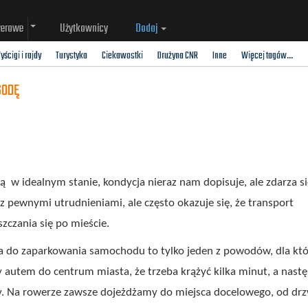
werowe
Użytkownicy
Dodaj
yścigi i rajdy
Turystyka
Ciekawostki
Drużyna CNR
Inne
Więcej tagów...
GODĘ
ą w idealnym stanie, kondycja nieraz nam dopisuje, ale zdarza się
 pewnymi utrudnieniami, ale często okazuje się, że transport
czania się po mieście.
sca do zaparkowania samochodu to tylko jeden z powodów, dla kt
 autem do centrum miasta, że trzeba krążyć kilka minut, a nast
. Na rowerze zawsze dojeżdżamy do miejsca docelowego, od drz