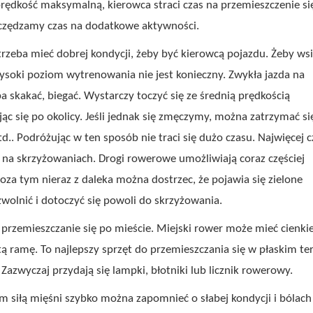
rędkość maksymalną, kierowca straci czas na przemieszczenie si
zczędzamy czas na dodatkowe aktywności.
rzeba mieć dobrej kondycji, żeby być kierowcą pojazdu. Żeby ws
soki poziom wytrenowania nie jest konieczny. Zwykła jazda na
a skakać, biegać. Wystarczy toczyć się ze średnią prędkością
ąc się po okolicy. Jeśli jednak się zmęczymy, można zatrzymać si
d.. Podróżując w ten sposób nie traci się dużo czasu. Najwięcej 
p. na skrzyżowaniach. Drogi rowerowe umożliwiają coraz częściej
za tym nieraz z daleka można dostrzec, że pojawia się zielone
zwolnić i dotoczyć się powoli do skrzyżowania.
 przemieszczanie się po mieście. Miejski rower może mieć cienki
tą ramę. To najlepszy sprzęt do przemieszczania się w płaskim ter
azwyczaj przydają się lampki, błotniki lub licznik rowerowy.
m siłą mięśni szybko można zapomnieć o słabej kondycji i bólach