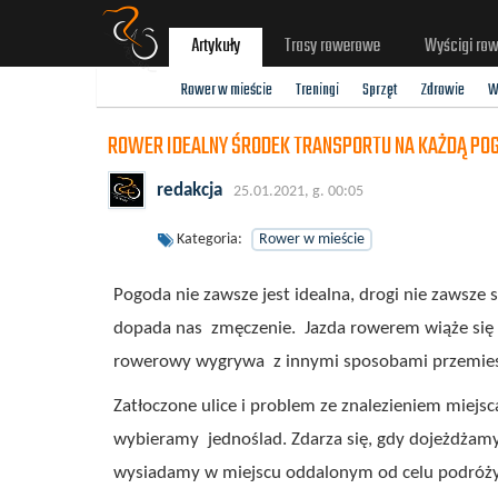
Artykuły
Trasy rowerowe
Wyścigi ro
Rower w mieście
Treningi
Sprzęt
Zdrowie
W
ROWER IDEALNY ŚRODEK TRANSPORTU NA KAŻDĄ PO
redakcja
25.01.2021, g. 00:05
Kategoria:
Rower w mieście
Pogoda nie zawsze jest idealna, drogi nie zawsze s
dopada nas zmęczenie. Jazda rowerem wiąże się z
rowerowy wygrywa z innymi sposobami przemiesz
Zatłoczone ulice i problem ze znalezieniem miej
wybieramy jednoślad. Zdarza się, gdy dojeżdżamy
wysiadamy w miejscu oddalonym od celu podróży