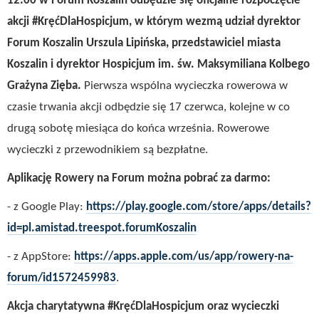
12:00 w Forum Koszalin odbędzie się oficjalne rozpoczęcie
akcji #KręćDlaHospicjum, w którym wezmą udział dyrektor
Forum Koszalin Urszula Lipińska, przedstawiciel miasta
Koszalin i dyrektor Hospicjum im. św. Maksymiliana Kolbego
Grażyna Zięba.
Pierwsza wspólna wycieczka rowerowa w
czasie trwania akcji odbędzie się 17 czerwca, kolejne w co
drugą sobotę miesiąca do końca września. Rowerowe
wycieczki z przewodnikiem są bezpłatne.
Aplikację Rowery na Forum można pobrać za darmo:
- z Google Play:
https://play.google.com/store/apps/details?
id=pl.amistad.treespot.forumKoszalin
- z AppStore:
https://apps.apple.com/us/app/rowery-na-
forum/id1572459983
.
Akcja charytatywna #KręćDlaHospicjum oraz wycieczki