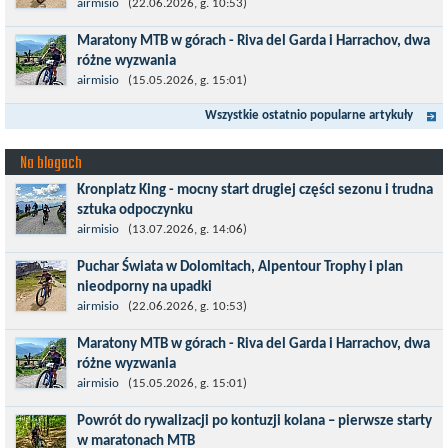
Czerwiec w moim planie oznaczał wejście w najbardziej
airmisio
(22.06.2026, g. 10:53)
wymagający etap i cel pierwszej części sezonu: Puchar Świata w
Maratony MTB w górach - Riva del Garda i Harrachov, dwa
maratonie MTB w Dolomitach...
różne wyzwania
Maj to idealny czas, by z płaskich i szybkich wyścigów przejść do
airmisio
(15.05.2026, g. 15:01)
znacznie bardziej ambitnych wyzwań, jakimi są górskie wyścigi
Wszystkie ostatnio popularne artykuły
MTB....
Na blogach
Kronplatz King - mocny start drugiej części sezonu i trudna
sztuka odpoczynku
Kronplatz King, epicki MTB Maraton z metą na 2275 m we
airmisio
(13.07.2026, g. 14:06)
włoskich Alpach – łącznie 3000 metrów przewyższenia na
Puchar Świata w Dolomitach, Alpentour Trophy i plan
dystansie 60 km, ze...
nieodporny na upadki
Czerwiec w moim planie oznaczał wejście w najbardziej
airmisio
(22.06.2026, g. 10:53)
wymagający etap i cel pierwszej części sezonu: Puchar Świata w
Maratony MTB w górach - Riva del Garda i Harrachov, dwa
maratonie MTB w Dolomitach...
różne wyzwania
Maj to idealny czas, by z płaskich i szybkich wyścigów przejść do
airmisio
(15.05.2026, g. 15:01)
znacznie bardziej ambitnych wyzwań, jakimi są górskie wyścigi
Powrót do rywalizacji po kontuzji kolana – pierwsze starty
MTB....
w maratonach MTB