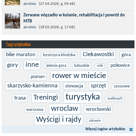
Prawdziwym testem po kontuzji kolana i uszkodzeniu więzadeł
airmisio
(27.04.2026, g. 09:46)
jest powrót do sportowej rywalizacji. Podczas zawodów znikają
Zerwane więzadło w kolanie, rehabilitacja i powrót do
bariery,...
MTB
W sporcie nie ma kalkulacji, niezależnie od stopnia
airmisio
(18.02.2026, g. 17:06)
zaawansowania. Trenujesz, startujesz w zawodach i chcesz po
prostu oddać się grze, dać z siebie...
Tagi artykułów
Ciekawostki
bike maraton
góra
bystrzyca kłodzka
inne
gory
polkowice
jelenia gora
lubuskie
mtb
rower w mieście
poznan
skarzysko-kamienna
sprzęt
slowacja
szosowe
turystyka
Treningi
trasa
walbrzych
wroclaw
wrocławski
warszawa
Wyścigi i rajdy
zdrowie
Więcej tagów artykułów