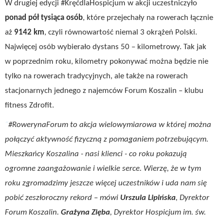
W drugiej edycji #KręćdlaHospicjum w akcji uczestniczyło
ponad pół tysiąca osób
, które przejechały na rowerach łącznie
aż
9142 km
, czyli równowartość niemal 3 okrążeń Polski.
Najwięcej osób wybierało dystans 50 – kilometrowy. Tak jak
w poprzednim roku, kilometry pokonywać można będzie nie
tylko na rowerach tradycyjnych, ale także na rowerach
stacjonarnych jednego z najemców Forum Koszalin – klubu
fitness Zdrofit.
#RowerynaForum to akcja wielowymiarowa w której można
połączyć aktywność fizyczną z pomaganiem potrzebującym.
Mieszkańcy Koszalina - nasi klienci - co roku pokazują
ogromne zaangażowanie i wielkie serce. Wierzę, że w tym
roku zgromadzimy jeszcze więcej uczestników i uda nam się
pobić zeszłoroczny rekord
– mówi
Urszula Lipińska
, Dyrektor
Forum Koszalin.
Grażyna Zięba
, Dyrektor Hospicjum im. św.