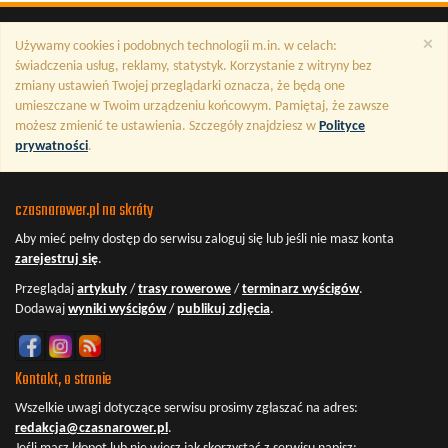
×
Używamy cookies i podobnych technologii m.in. w celach:
świadczenia usług, reklamy, statystyk. Korzystanie z witryny bez
zmiany ustawień Twojej przeglądarki oznacza, że będą one
umieszczane w Twoim urządzeniu końcowym. Pamiętaj, że zawsze
możesz zmienić te ustawienia. Szczegóły znajdziesz w
Polityce
prywatności
.
czasnarower.pl na skróty
Aby mieć pełny dostęp do serwisu
zaloguj się
lub jeśli nie masz konta
zarejestruj się
.
Przeglądaj
artykuły
/
trasy rowerowe
/
terminarz wyścigów
.
Dodawaj
wyniki wyścigów
/
publikuj zdjęcia
.
Kontakt, o stronie
Wszelkie uwagi dotyczące serwisu prosimy zgłaszać na adres:
redakcja@czasnarower.pl
.