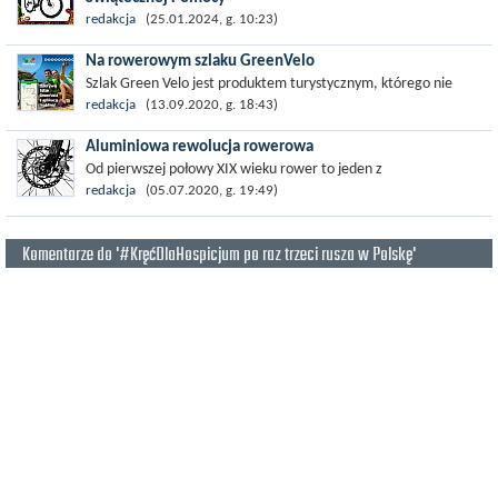
Polski producent rowerów ROMET po raz kolejny gra z Wielką
redakcja
(25.01.2024, g. 10:23)
Orkiestrą Świątecznej Pomocy. Firma przekazała na licytację
Na rowerowym szlaku GreenVelo
elektryczny rower...
Szlak Green Velo jest produktem turystycznym, którego nie
trzeba przedstawiać żadnemu rowerzyście – w ciągu kilku lat od
redakcja
(13.09.2020, g. 18:43)
powstania...
Aluminiowa rewolucja rowerowa
Od pierwszej połowy XIX wieku rower to jeden z
najpopularniejszych środków transportu, cieszący się
redakcja
(05.07.2020, g. 19:49)
niesłabnącym zainteresowaniem. Nic w tym...
Komentarze do '#KręćDlaHospicjum po raz trzeci rusza w Polskę'