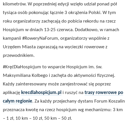
kilometrów. W poprzedniej edycji wzięło udział ponad pół
tysiąca osób pokonując łącznie 3 okrążenia Polski. W tym
roku organizatorzy zachęcają do pobicia rekordu na rzecz
Hospicjum w dniach 13-25 czerwca. Dodatkowo, w ramach
kampanii #RoweryNaForum, organizatorzy wspólnie z
Urzędem Miasta zapraszają na wycieczki rowerowe z
przewodnikiem.
#KręćDlaHospicjum to wsparcie Hospicjum im. św.
Maksymiliana Kolbego i zachęta do aktywności fizycznej.
Każdy zainteresowany może zarejestrować się poprzez
aplikację
krecdlahospicjum.pl
i ruszyć na
trasy rowerowe po
całym regionie
. Za każdy przejechany dystans Forum Koszalin
przeznacza kwotę na rzecz hospicjum wg mechanizmu: 3 km
– 1 zł, 10 km – 10 zł, 50 km – 50 zł.