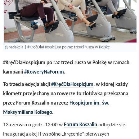
@redakcja | #KręćDlaHospicjum po raz trzeci rusza w Polskę
#KręćDlaHospicjum po raz trzeci rusza w Polskę w ramach
kampanii
#RoweryNaForum
.
To trzecia edycja akcji
#KręćDlaHospicjum
, w której każdy
kilometr przejechany na rowerze to złotówka przekazana
przez Forum Koszalin na rzecz
Hospicjum im. św.
Maksymiliana Kolbego
.
13 czerwca o godz. 12:00 w
Forum Koszalin
odbędzie się
inauguracja akcji i wspólne „kręcenie” pierwszych