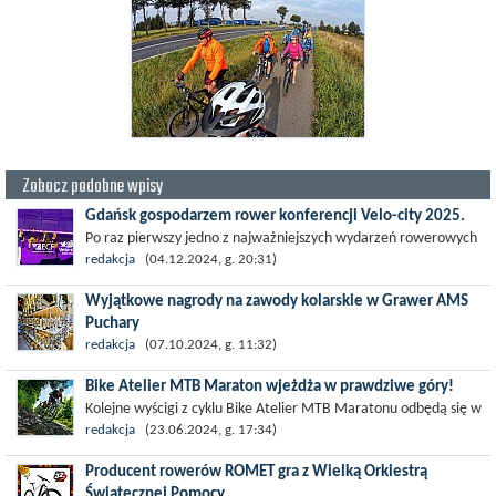
Zobacz podobne wpisy
Gdańsk gospodarzem rower konferencji Velo-city 2025.
Po raz pierwszy jedno z najważniejszych wydarzeń rowerowych
na świecie, konferencja Velo-City, odbędzie się w Polsce. W 2025
redakcja
(04.12.2024, g. 20:31)
roku Gdańsk stanie się...
Wyjątkowe nagrody na zawody kolarskie w Grawer AMS
Puchary
Zorganizuj niezapomniane zawody kolarskie z
redakcja
(07.10.2024, g. 11:32)
personalizowanymi pucharami, statuetkami i medalami.
Bike Atelier MTB Maraton wjeżdża w prawdziwe góry!
Sprawdź, jak dopasować nagrody do wyścigów...
Kolejne wyścigi z cyklu Bike Atelier MTB Maratonu odbędą się w
ostatnią niedzielę czerwca (30 czerwca) w Gminie Jeleśnia.
redakcja
(23.06.2024, g. 17:34)
Kolejny rok będzie...
Producent rowerów ROMET gra z Wielką Orkiestrą
Świątecznej Pomocy