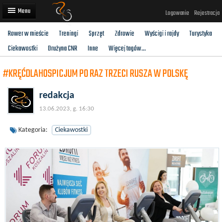
Logowanie
Rejestracja
Rower w mieście
Treningi
Sprzęt
Zdrowie
Wyścigi i rajdy
Turystyka
Artykuły
Ciekawostki
Drużyna CNR
Inne
Więcej tagów...
Trasy rowerowe
#KRĘĆDLAHOSPICJUM PO RAZ TRZECI RUSZA W POLSKĘ
Wyścigi rowerowe
redakcja
Użytkownicy
13.06.2023, g. 16:30
Dodaj
Kategoria:
Ciekawostki