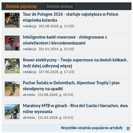
Ostatnio popularne
Ostatnio dodane
Tour de Pologne 2026 - startuje największa w Polsce
etapówka kolarska
Tour de Pologne 2026 to jedno z najbardziej prestiżowych
redakcja
(02.08.2026, g. 11:50)
wydarzeń sportowych w Polsce. wyścig zaliczany po raz 22. do
Inteligentne kaski rowerowe - zintegrowane z
prestiżowego cyklu UCI World...
oświetleniem i kierunkowskazami
Temat bezpieczeństwa jazdy wchodzi na nowy poziom. Do tej
redakcja
(01.01.2024, g. 22:10)
pory kask było odpowiedzialny przede wszystkim za
Rower elektryczny – Twoje supermoce na dwóch kółkach.
bezpieczeństwo rowerzysty, ochronę...
Jedź dalej,odkrywaj więcej
Marzenia o dalekich podróżach bez ogromnego zmęczenia stają
redakcja
(27.06.2026, g. 17:23)
się rzeczywistością dzięki nowoczesnym technologiom ukrytym
Puchar Świata w Dolomitach, Alpentour Trophy i plan
w jednośladach....
nieodporny na upadki
Czerwiec w moim planie oznaczał wejście w najbardziej
airmisio
(22.06.2026, g. 10:53)
wymagający etap i cel pierwszej części sezonu: Puchar Świata w
Maratony MTB w górach - Riva del Garda i Harrachov, dwa
maratonie MTB w Dolomitach...
różne wyzwania
Maj to idealny czas, by z płaskich i szybkich wyścigów przejść do
airmisio
(15.05.2026, g. 15:01)
znacznie bardziej ambitnych wyzwań, jakimi są górskie wyścigi
Wszystkie ostatnio popularne artykuły
MTB....