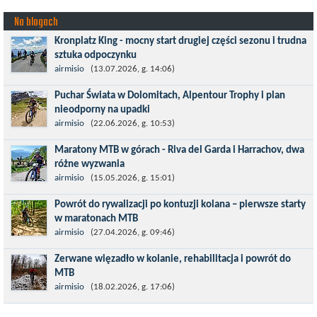
Na blogach
Kronplatz King - mocny start drugiej części sezonu i trudna
sztuka odpoczynku
Kronplatz King, epicki MTB Maraton z metą na 2275 m we
airmisio
(13.07.2026, g. 14:06)
włoskich Alpach – łącznie 3000 metrów przewyższenia na
Puchar Świata w Dolomitach, Alpentour Trophy i plan
dystansie 60 km, ze...
nieodporny na upadki
Czerwiec w moim planie oznaczał wejście w najbardziej
airmisio
(22.06.2026, g. 10:53)
wymagający etap i cel pierwszej części sezonu: Puchar Świata w
Maratony MTB w górach - Riva del Garda i Harrachov, dwa
maratonie MTB w Dolomitach...
różne wyzwania
Maj to idealny czas, by z płaskich i szybkich wyścigów przejść do
airmisio
(15.05.2026, g. 15:01)
znacznie bardziej ambitnych wyzwań, jakimi są górskie wyścigi
Powrót do rywalizacji po kontuzji kolana – pierwsze starty
MTB....
w maratonach MTB
Prawdziwym testem po kontuzji kolana i uszkodzeniu więzadeł
airmisio
(27.04.2026, g. 09:46)
jest powrót do sportowej rywalizacji. Podczas zawodów znikają
Zerwane więzadło w kolanie, rehabilitacja i powrót do
bariery,...
MTB
W sporcie nie ma kalkulacji, niezależnie od stopnia
airmisio
(18.02.2026, g. 17:06)
zaawansowania. Trenujesz, startujesz w zawodach i chcesz po
prostu oddać się grze, dać z siebie...