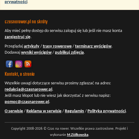
prywatności
.
czasnarower.pl na skróty
Aby mieć pełny dostęp do serwisu
zaloguj się
lub jeśli nie masz konta
zarejestruj się
.
Przeglądaj
artykuły
/
trasy rowerowe
/
terminarz wyścigów
.
Dodawaj
wyniki wyścigów
/
publikuj zdjęcia
.
Kontakt, o stronie
Wszelkie uwagi dotyczące serwisu prosimy zgłaszać na adres:
redakcja@czasnarower.pl
.
Jeśli masz kłopot lub nie wiesz jak skorzystać z serwisu napisz:
pomoc@czasnarower.pl
.
O serwisie
/
Reklama w serwisie
/
Regulamin
/
Polityka prywatności
.
Copyright 2008-2026 © Czas na rower. Wszelkie prawa zastrzeżone. Projekt i
wykonanie
M.Ziółkowska
.