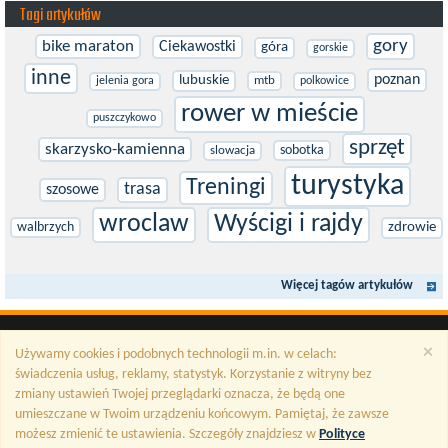
Tagi artykułów
gory
bike maraton
Ciekawostki
góra
gorskie
inne
poznan
lubuskie
mtb
jelenia gora
polkowice
rower w mieście
puszczykowo
sprzęt
skarzysko-kamienna
sobotka
slowacja
turystyka
Treningi
trasa
szosowe
wroclaw
Wyścigi i rajdy
walbrzych
zdrowie
Więcej tagów artykułów
×
Używamy cookies i podobnych technologii m.in. w celach:
świadczenia usług, reklamy, statystyk. Korzystanie z witryny bez
zmiany ustawień Twojej przeglądarki oznacza, że będą one
umieszczane w Twoim urządzeniu końcowym. Pamiętaj, że zawsze
możesz zmienić te ustawienia. Szczegóły znajdziesz w
Polityce