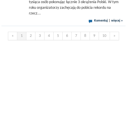
tysiąca osób pokonując łącznie 3 okrążenia Polski. W tym
roku organizatorzy zachęcają do pobicia rekordu na
rzecz...
Komentuj
|
więcej »
«
1
2
3
4
5
6
7
8
9
10
»