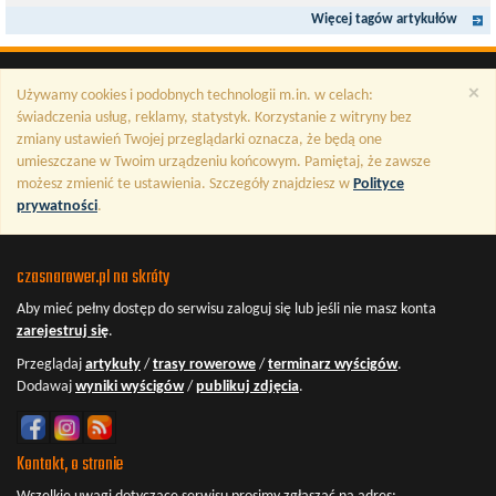
Więcej tagów artykułów
×
Używamy cookies i podobnych technologii m.in. w celach:
świadczenia usług, reklamy, statystyk. Korzystanie z witryny bez
zmiany ustawień Twojej przeglądarki oznacza, że będą one
umieszczane w Twoim urządzeniu końcowym. Pamiętaj, że zawsze
możesz zmienić te ustawienia. Szczegóły znajdziesz w
Polityce
prywatności
.
czasnarower.pl na skróty
Aby mieć pełny dostęp do serwisu
zaloguj się
lub jeśli nie masz konta
zarejestruj się
.
Przeglądaj
artykuły
/
trasy rowerowe
/
terminarz wyścigów
.
Dodawaj
wyniki wyścigów
/
publikuj zdjęcia
.
Kontakt, o stronie