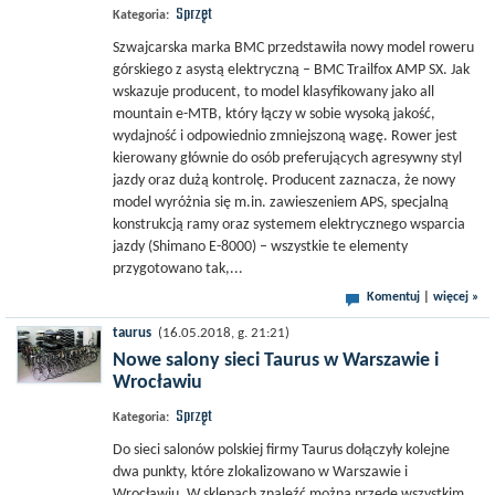
Sprzęt
Kategoria:
Szwajcarska marka BMC przedstawiła nowy model roweru
górskiego z asystą elektryczną – BMC Trailfox AMP SX. Jak
wskazuje producent, to model klasyfikowany jako all
mountain e-MTB, który łączy w sobie wysoką jakość,
wydajność i odpowiednio zmniejszoną wagę. Rower jest
kierowany głównie do osób preferujących agresywny styl
jazdy oraz dużą kontrolę. Producent zaznacza, że nowy
model wyróżnia się m.in. zawieszeniem APS, specjalną
konstrukcją ramy oraz systemem elektrycznego wsparcia
jazdy (Shimano E-8000) – wszystkie te elementy
przygotowano tak,...
Komentuj
|
więcej »
taurus
(16.05.2018, g. 21:21)
Nowe salony sieci Taurus w Warszawie i
Wrocławiu
Sprzęt
Kategoria:
Do sieci salonów polskiej firmy Taurus dołączyły kolejne
dwa punkty, które zlokalizowano w Warszawie i
Wrocławiu. W sklepach znaleźć można przede wszystkim