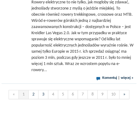
Rowery elektryczne to nie tylko, jak mogłoby się zdawać,
jednoślady stworzone z myślą o jeździe miejskiej. To
obecnie również rowery trekkingowe, crossowe oraz MTB.
Wśród e-rowerów górskich jedną z najbardziej
zaawansowanych konstrukcji – dostępnych w Polsce – jest
Kreidler Las Vegas 2.0. Jak w tym przypadku w praktyce
sprawuje się elektryczne wspomaganie? Od kilku lat
popularność elektrycznych jednośladów wyraźnie rośnie. W
samej tylko Europie w 2015 r. ich sprzedaż osiągnąć ma
poziom 3 mln, podczas gdy jeszcze w 2011 r. było to mniej
więcej 1 mln sztuk. Wraz ze wzrostem popytu na e-
rowery...
Komentuj
|
więcej »
«
1
2
3
4
5
6
7
8
9
10
»