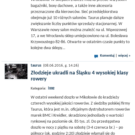
bagażniki, boxy dachowe, a także inne akcesoria
przeznaczone dla kierowców. Sieć przedsiębiorstwa
obejmuje już 10 różnych salonów. Taurus planuje dalsze
zwiększanie liczby punktów sprzedaży stacjonarnej. W
Warszawie nowy salon można znaleźć na ul. Wąwozowej
17, a we Wrocławiu sklep umiejscowiono na ul. Bolesława
Krzywoustego 82-86. Otwarte w ostatnim czasie punkty to
kolejne dwa sklepy...
Komentuj
|
więcej »
taurus
(08.06.2016, g. 14:26)
Złodzieje ukradli na Śląsku 4 wysokiej klasy
rowery
Inne
Kategoria:
W ostatni weekend doszło w Mikołowie do kradzieży
czterech wysokiej jakości rowerów. Z siedziby polskiej firmy
Taurus, która jest m.in. oficjalnym dystrybutorem rowerów
marek BMC i Kreidler, skradziono jednoślady o wartości
rynkowej na poziomie ok. 85 tys. zł. Do przestępstwa
doszło w nocy z piątku na sobotę (3-4 czerwca br.) – po
północy (ok. godziny 2:20) złodzieje włamali się do