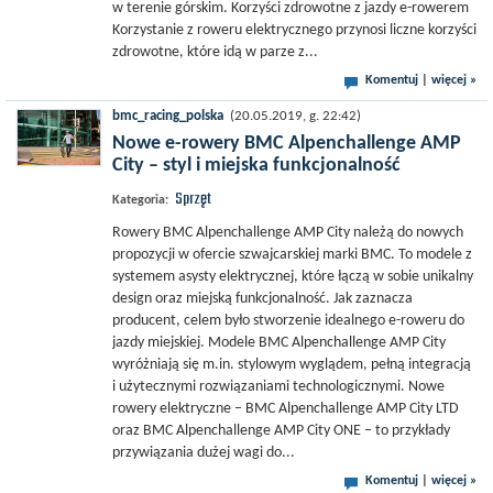
w terenie górskim. Korzyści zdrowotne z jazdy e-rowerem
Korzystanie z roweru elektrycznego przynosi liczne korzyści
zdrowotne, które idą w parze z...
Komentuj
|
więcej »
bmc_racing_polska
(20.05.2019, g. 22:42)
Nowe e-rowery BMC Alpenchallenge AMP
City – styl i miejska funkcjonalność
Sprzęt
Kategoria:
Rowery BMC Alpenchallenge AMP City należą do nowych
propozycji w ofercie szwajcarskiej marki BMC. To modele z
systemem asysty elektrycznej, które łączą w sobie unikalny
design oraz miejską funkcjonalność. Jak zaznacza
producent, celem było stworzenie idealnego e-roweru do
jazdy miejskiej. Modele BMC Alpenchallenge AMP City
wyróżniają się m.in. stylowym wyglądem, pełną integracją
i użytecznymi rozwiązaniami technologicznymi. Nowe
rowery elektryczne – BMC Alpenchallenge AMP City LTD
oraz BMC Alpenchallenge AMP City ONE – to przykłady
przywiązania dużej wagi do...
Komentuj
|
więcej »