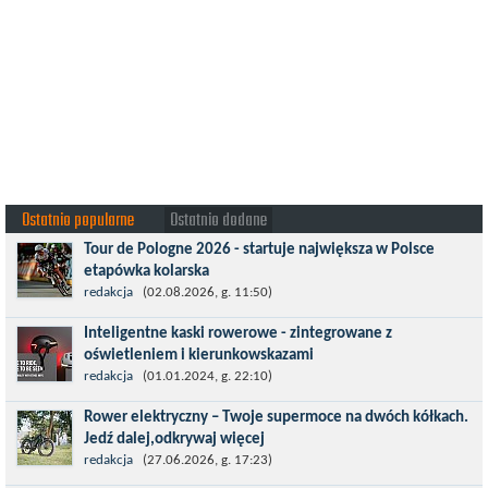
Ostatnio popularne
Ostatnio dodane
Tour de Pologne 2026 - startuje największa w Polsce
etapówka kolarska
Tour de Pologne 2026 to jedno z najbardziej prestiżowych
redakcja
(02.08.2026, g. 11:50)
wydarzeń sportowych w Polsce. wyścig zaliczany po raz 22. do
Inteligentne kaski rowerowe - zintegrowane z
prestiżowego cyklu UCI World...
oświetleniem i kierunkowskazami
Temat bezpieczeństwa jazdy wchodzi na nowy poziom. Do tej
redakcja
(01.01.2024, g. 22:10)
pory kask było odpowiedzialny przede wszystkim za
Rower elektryczny – Twoje supermoce na dwóch kółkach.
bezpieczeństwo rowerzysty, ochronę...
Jedź dalej,odkrywaj więcej
Marzenia o dalekich podróżach bez ogromnego zmęczenia stają
redakcja
(27.06.2026, g. 17:23)
się rzeczywistością dzięki nowoczesnym technologiom ukrytym