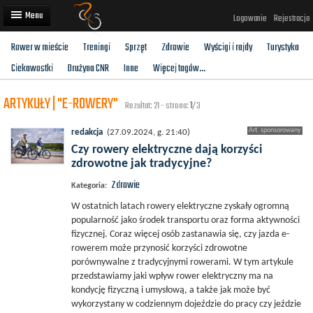
Logowanie
Rejestracja
Rower w mieście
Treningi
Sprzęt
Zdrowie
Wyścigi i rajdy
Turystyka
Artykuły
Ciekawostki
Drużyna CNR
Inne
Więcej tagów...
Trasy rowerowe
ARTYKUŁY | "E-ROWERY"
Rezultat: 21 - strona:
1
/3
Wyścigi rowerowe
redakcja
(27.09.2024, g. 21:40)
Użytkownicy
Czy rowery elektryczne dają korzyści
zdrowotne jak tradycyjne?
Dodaj
Zdrowie
Kategoria:
W ostatnich latach rowery elektryczne zyskały ogromną
popularność jako środek transportu oraz forma aktywności
fizycznej. Coraz więcej osób zastanawia się, czy jazda e-
rowerem może przynosić korzyści zdrowotne
porównywalne z tradycyjnymi rowerami. W tym artykule
przedstawiamy jaki wpływ rower elektryczny ma na
kondycję fizyczną i umysłową, a także jak może być
wykorzystany w codziennym dojeździe do pracy czy jeździe