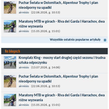
Puchar Świata w Dolomitach, Alpentour Trophy i plan
w jednośladach....
nieodporny na upadki
Czerwiec w moim planie oznaczał wejście w najbardziej
airmisio
(22.06.2026, g. 10:53)
wymagający etap i cel pierwszej części sezonu: Puchar Świata w
Maratony MTB w górach - Riva del Garda i Harrachov, dwa
maratonie MTB w Dolomitach...
różne wyzwania
Maj to idealny czas, by z płaskich i szybkich wyścigów przejść do
airmisio
(15.05.2026, g. 15:01)
znacznie bardziej ambitnych wyzwań, jakimi są górskie wyścigi
Wszystkie ostatnio popularne artykuły
MTB....
Na blogach
Kronplatz King - mocny start drugiej części sezonu i trudna
sztuka odpoczynku
Kronplatz King, epicki MTB Maraton z metą na 2275 m we
airmisio
(13.07.2026, g. 14:06)
włoskich Alpach – łącznie 3000 metrów przewyższenia na
Puchar Świata w Dolomitach, Alpentour Trophy i plan
dystansie 60 km, ze...
nieodporny na upadki
Czerwiec w moim planie oznaczał wejście w najbardziej
airmisio
(22.06.2026, g. 10:53)
wymagający etap i cel pierwszej części sezonu: Puchar Świata w
Maratony MTB w górach - Riva del Garda i Harrachov, dwa
maratonie MTB w Dolomitach...
różne wyzwania
Maj to idealny czas, by z płaskich i szybkich wyścigów przejść do
airmisio
(15.05.2026, g. 15:01)