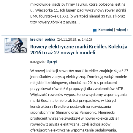
mikołowskiej siedziby firmy Taurus, która położona jest na
ul. Wieczorka 11. Ich łupem padł wyczynowy rower górski
BMC fourstroke 01 XX1 (o wartości niemal 33 tys. zł) oraz
trzy rowery górskie z asystą...
Komentuj
|
więcej »
kreidler_polska
(24.11.2015, g. 14:12)
Rowery elektryczne marki Kreidler. Kolekcja
2016 to aż 27 nowych modeli
Sprzęt
Kategoria:
W nowej kolekcji rowerów marki Kreidler znajduje się aż 27
jednośladów z asystą elektryczną. Dominują wciąż modele
miejskie i trekkingowe, chociaż na 2016 r. producent
przygotował również 6 propozycji dla zwolenników MTB.
Większość rowerów wyposażono w systemy wspomagania
marki Bosch, ale nie brak też przypadków, w których
konstruktorzy Kreidlera postawili na rozwiązania
japońskich firm Shimano oraz Panasonic. Niemiecki
producent wyraźnie zwiększył w nowej kolekcji udział
rowerów z asystą elektryczną, czyli jednośladów
oferujących elektryczne wspomaganie pedałowania.