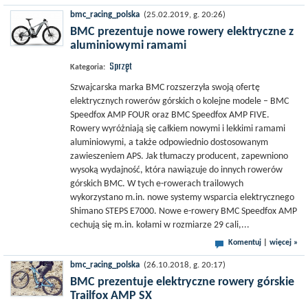
bmc_racing_polska
(25.02.2019, g. 20:26)
BMC prezentuje nowe rowery elektryczne z
aluminiowymi ramami
Sprzęt
Kategoria:
Szwajcarska marka BMC rozszerzyła swoją ofertę
elektrycznych rowerów górskich o kolejne modele – BMC
Speedfox AMP FOUR oraz BMC Speedfox AMP FIVE.
Rowery wyróżniają się całkiem nowymi i lekkimi ramami
aluminiowymi, a także odpowiednio dostosowanym
zawieszeniem APS. Jak tłumaczy producent, zapewniono
wysoką wydajność, która nawiązuje do innych rowerów
górskich BMC. W tych e-rowerach trailowych
wykorzystano m.in. nowe systemy wsparcia elektrycznego
Shimano STEPS E7000. Nowe e-rowery BMC Speedfox AMP
cechują się m.in. kołami w rozmiarze 29 cali,...
Komentuj
|
więcej »
bmc_racing_polska
(26.10.2018, g. 20:17)
BMC prezentuje elektryczne rowery górskie
Trailfox AMP SX