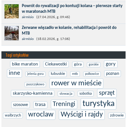
znacznie bardziej ambitnych wyzwań, jakimi są górskie wyścigi
Powrót do rywalizacji po kontuzji kolana – pierwsze starty
MTB....
w maratonach MTB
Prawdziwym testem po kontuzji kolana i uszkodzeniu więzadeł
airmisio
(27.04.2026, g. 09:46)
jest powrót do sportowej rywalizacji. Podczas zawodów znikają
Zerwane więzadło w kolanie, rehabilitacja i powrót do
bariery,...
MTB
W sporcie nie ma kalkulacji, niezależnie od stopnia
airmisio
(18.02.2026, g. 17:06)
zaawansowania. Trenujesz, startujesz w zawodach i chcesz po
prostu oddać się grze, dać z siebie...
Tagi artykułów
gory
bike maraton
Ciekawostki
góra
gorskie
inne
poznan
lubuskie
mtb
jelenia gora
polkowice
rower w mieście
puszczykowo
sprzęt
skarzysko-kamienna
sobotka
slowacja
turystyka
Treningi
trasa
szosowe
wroclaw
Wyścigi i rajdy
walbrzych
zdrowie