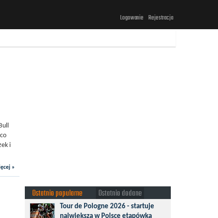
Logowanie
Rejestracja
Bull
 co
ek i
ęcej »
Ostatnio popularne
Ostatnio dodane
Tour de Pologne 2026 - startuje
największa w Polsce etapówka