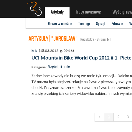
Artykuły
Trasy rowerowe
Wyścigi ro
Rower w mieście
Treningi
Sprzęt
Zdrowie
W
ARTYKUŁY | "JAROSLAW"
Rezultat: 2 - strona:
1
/1
kris
(18.03.2012, g. 09:16)
UCI Mountain Bike World Cup 2012 # 1- Piet
Wyścigi i rajdy
Kategoria:
Żadne inne zawody nie budzą we mnie tylu emocji...Daleko mi 
TV można było obejrzeć relacje na żywo z pierwszego w tym 
chodzi. Przyznam szczerze, że nawet na żywo takie zawody d
zna się przebieg ich kariery widowisko nabiera innych wymia
«
1
2
3