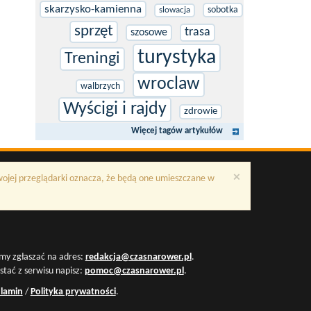
skarzysko-kamienna
sobotka
slowacja
sprzęt
trasa
szosowe
turystyka
Treningi
wroclaw
walbrzych
Wyścigi i rajdy
zdrowie
Więcej tagów artykułów
×
Twojej przeglądarki oznacza, że będą one umieszczane w
my zgłaszać na adres:
redakcja@czasnarower.pl
.
ystać z serwisu napisz:
pomoc@czasnarower.pl
.
lamin
/
Polityka prywatności
.