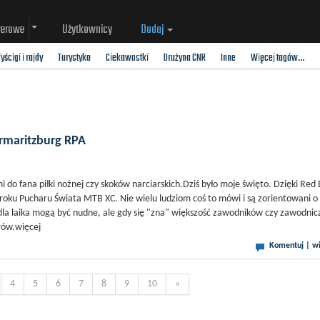
werowe
Użytkownicy
Dodaj
yścigi i rajdy
Turystyka
Ciekawostki
Drużyna CNR
Inne
Więcej tagów...
ermaritzburg RPA
do fana piłki nożnej czy skoków narciarskich.Dziś było moje święto. Dzięki Red 
roku Pucharu Świata MTB XC. Nie wielu ludziom coś to mówi i są zorientowani o
la laika mogą być nudne, ale gdy się "zna" większość zawodników czy zawodnicz
rów.więcej
Komentuj
|
wi
4
5
6
7
8
9
10
»