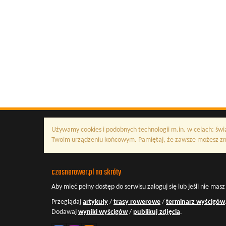
Używamy cookies i podobnych technologii m.in. w celach: świ
Twoim urządzeniu końcowym. Pamiętaj, że zawsze możesz zmi
czasnarower.pl na skróty
Aby mieć pełny dostęp do serwisu
zaloguj się
lub jeśli nie mas
Przeglądaj
artykuły
/
trasy rowerowe
/
terminarz wyścigów
Dodawaj
wyniki wyścigów
/
publikuj zdjęcia
.