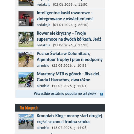
kolarska
redakcja
(02.08.2026, g. 11:50)
Tour de Pologne 2026 to jedno z
Inteligentne kaski rowerowe -
najbardziej prestiżowych wydarzeń
zintegrowane z oświetleniem i
sportowych w Polsce. wyścig zaliczany
kierunkowskazami
redakcja
(01.01.2024, g. 22:10)
po raz 22. do prestiżowego cyklu UCI
Temat bezpieczeństwa jazdy wchodzi
Rower elektryczny – Twoje
World...
na nowy poziom. Do tej pory kask było
supermoce na dwóch kółkach. Jedź
odpowiedzialny przede wszystkim za
dalej,odkrywaj więcej
redakcja
(27.06.2026, g. 17:23)
bezpieczeństwo rowerzysty, ochronę...
Marzenia o dalekich podróżach bez
Puchar Świata w Dolomitach,
ogromnego zmęczenia stają się
Alpentour Trophy i plan nieodporny
rzeczywistością dzięki nowoczesnym
na upadki
airmisio
(22.06.2026, g. 10:53)
technologiom ukrytym w
Czerwiec w moim planie oznaczał
Maratony MTB w górach - Riva del
jednośladach....
wejście w najbardziej wymagający etap
Garda i Harrachov, dwa różne
i cel pierwszej części sezonu: Puchar
wyzwania
airmisio
(15.05.2026, g. 15:01)
Świata w maratonie MTB w
Maj to idealny czas, by z płaskich i
Wszystkie ostatnio popularne artykuły
Dolomitach...
szybkich wyścigów przejść do znacznie
bardziej ambitnych wyzwań, jakimi są
Na blogach
górskie wyścigi MTB....
Kronplatz King - mocny start drugiej
części sezonu i trudna sztuka
odpoczynku
airmisio
(13.07.2026, g. 14:06)