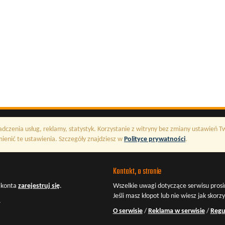
adczenia usług, reklamy, statystyk. Korzystanie z witryny bez zmiany ustawień 
enić te ustawienia. Szczegóły znajdziesz w
Polityce prywatności
.
Kontakt, o stronie
z konta
zarejestruj się
.
Wszelkie uwagi dotyczące serwisu prosi
Jeśli masz kłopot lub nie wiesz jak skorz
.
O serwisie
/
Reklama w serwisie
/
Regu