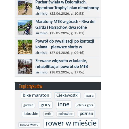
Kronplatz King, epicki MTB Maraton z
Puchar Świata w Dolomitach,
metą na 2275 m we włoskich Alpach –
Alpentour Trophy i plan nieodporny
łącznie 3000 metrów przewyższenia na
na upadki
airmisio
(22.06.2026, g. 10:53)
dystansie 60 km, ze...
Czerwiec w moim planie oznaczał
Maratony MTB w górach - Riva del
wejście w najbardziej wymagający etap
Garda i Harrachov, dwa różne
i cel pierwszej części sezonu: Puchar
wyzwania
airmisio
(15.05.2026, g. 15:01)
Świata w maratonie MTB w
Maj to idealny czas, by z płaskich i
Powrót do rywalizacji po kontuzji
Dolomitach...
szybkich wyścigów przejść do znacznie
kolana – pierwsze starty w
bardziej ambitnych wyzwań, jakimi są
maratonach MTB
airmisio
(27.04.2026, g. 09:46)
górskie wyścigi MTB....
Prawdziwym testem po kontuzji kolana
Zerwane więzadło w kolanie,
i uszkodzeniu więzadeł jest powrót do
rehabilitacja i powrót do MTB
sportowej rywalizacji. Podczas
W sporcie nie ma kalkulacji, niezależnie
airmisio
(18.02.2026, g. 17:06)
zawodów znikają bariery,...
od stopnia zaawansowania. Trenujesz,
startujesz w zawodach i chcesz po
Tagi artykułów
prostu oddać się grze, dać z siebie...
bike maraton
Ciekawostki
góra
inne
gory
gorskie
jelenia gora
poznan
lubuskie
mtb
polkowice
rower w mieście
puszczykowo