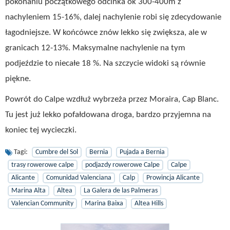
pokonaniu początkowego odcinka ok 300-400m z
nachyleniem 15-16%, dalej nachylenie robi się zdecydowanie
łagodniejsze. W końcówce znów lekko się zwiększa, ale w
granicach 12-13%. Maksymalne nachylenie na tym
podjeździe to niecałe 18 %. Na szczycie widoki są równie
piękne.
Powrót do Calpe wzdłuż wybrzeża przez Moraira, Cap Blanc.
Tu jest już lekko pofałdowana droga, bardzo przyjemna na
koniec tej wycieczki.
Tagi:
Cumbre del Sol
Bernia
Pujada a Bernia
trasy rowerowe calpe
podjazdy rowerowe Calpe
Calpe
Alicante
Comunidad Valenciana
Calp
Prowincja Alicante
Marina Alta
Altea
La Galera de las Palmeras
Valencian Community
Marina Baixa
Altea Hills