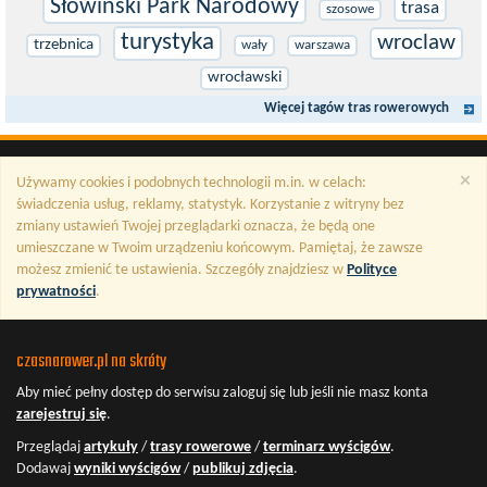
Słowiński Park Narodowy
trasa
szosowe
turystyka
wroclaw
trzebnica
wały
warszawa
wrocławski
Więcej tagów tras rowerowych
×
Używamy cookies i podobnych technologii m.in. w celach:
świadczenia usług, reklamy, statystyk. Korzystanie z witryny bez
zmiany ustawień Twojej przeglądarki oznacza, że będą one
umieszczane w Twoim urządzeniu końcowym. Pamiętaj, że zawsze
możesz zmienić te ustawienia. Szczegóły znajdziesz w
Polityce
prywatności
.
czasnarower.pl na skróty
Aby mieć pełny dostęp do serwisu
zaloguj się
lub jeśli nie masz konta
zarejestruj się
.
Przeglądaj
artykuły
/
trasy rowerowe
/
terminarz wyścigów
.
Dodawaj
wyniki wyścigów
/
publikuj zdjęcia
.