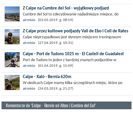
dalszej częsci...
Z Calpe na Cumbre del Sol - wyjątkowy podjazd
Cumbre del Sol to zdecydowanie najładniejsze miejsce, do
jakiego udało mi się dotrzeć podczas dwutygodniowego pobytu
airmisio
(03.05.2019, g. 08:59)
w hiszpańskim Calpe. Do samego...
Z Calpe przez kultowe podjazdy Vall de Ebo i Coll de Rates
Calpe nieprzypadkowo jest słynnym miejscem treningowym
wybieranym przez kolarzy. W okolicy nie brakuje wyśmienitych
airmisio
(27.04.2019, g. 10:31)
terenów do...
Calpe - Port de Tudons 1025 m - El Castell de Guadalest
Port de Tudons to jeden z bardziej znanych podjazdów w
niedalekiej okolicy Calpe. Wznosi się lekko powyzej 1 tys.
airmisio
(01.04.2019, g. 15:09)
metrów i z tego też...
Calpe - Xaló - Bernia 620m
W okolicach Calpe mamy kilka szczególnych miejsc, które po
prostu trzeba odwiedzić. Jednym z takich jest Bernia, podjazd
airmisio
(24.03.2019, g. 21:27)
wznosi się...
Komentarze do 'Calpe - Bernia od Altea i Cumbre del Sol'