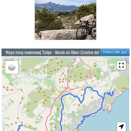
Mapa trasy rowerowej 'Calpe - Bernia od Altea i Cumbre del Sol'
Pobierz plik .gpx