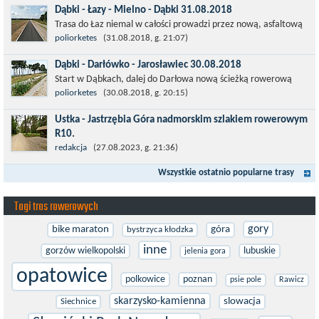
Dąbki - Łazy - Mielno - Dąbki 31.08.2018
To trasa idealna na...
Trasa do Łaz niemal w całości prowadzi przez nową, asfaltową
ścieżkę rowerową (od Dąbek do Iwięcina wzdłuż drogi 203).
poliorketes
(31.08.2018, g. 21:07)
Niestety jest to trasa nie...
Dąbki - Darłówko - Jarosławiec 30.08.2018
Start w Dąbkach, dalej do Darłowa nową ścieżką rowerową
(niekiedy pieszo-rowerową), gdzie na pierwszym rondzie zjazd
poliorketes
(30.08.2018, g. 20:15)
w stronę Darłówka Zachodniego....
Ustka - Jastrzębia Góra nadmorskim szlakiem rowerowym
R10.
Międzynarodowy Szlak Rowerowy R-10, jest częścią sieci
redakcja
(27.08.2023, g. 21:36)
EuroVelo. Prowadzi wzdłuż brzegu dookoła Morza Bałtyckiego.
Wszystkie ostatnio popularne trasy
Trasa liczy w sumie ponad 8500...
Tagi tras rowerowych
gory
bike maraton
góra
bystrzyca kłodzka
inne
gorzów wielkopolski
lubuskie
jelenia gora
opatowice
polkowice
poznan
psie pole
Rawicz
skarzysko-kamienna
slowacja
Siechnice