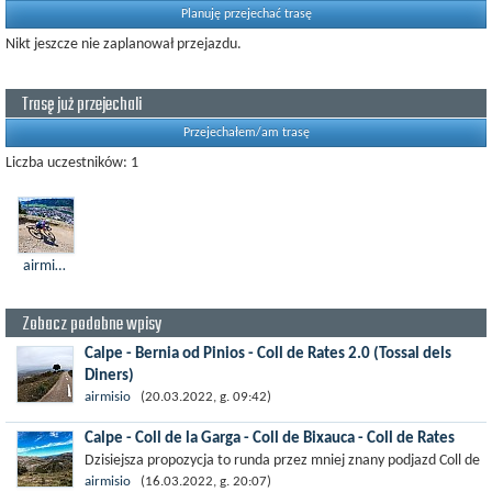
Planuję przejechać trasę
Nikt jeszcze nie zaplanował przejazdu.
Trasę już przejechali
Przejechałem/am trasę
Liczba uczestników: 1
airmisio
Zobacz podobne wpisy
Calpe - Bernia od Pinios - Coll de Rates 2.0 (Tossal dels
Diners)
Propozycja większej rundy — ok 100 km — zahaczająca o Port
airmisio
(20.03.2022, g. 09:42)
Bèrnia (od strony Pinos) i Coll de Rates (z wjazdem na sam...
Calpe - Coll de la Garga - Coll de Bixauca - Coll de Rates
Dzisiejsza propozycja to runda przez mniej znany podjazd Coll de
la Garga, na który dostaniemy się z miejscowości Orba. W
airmisio
(16.03.2022, g. 20:07)