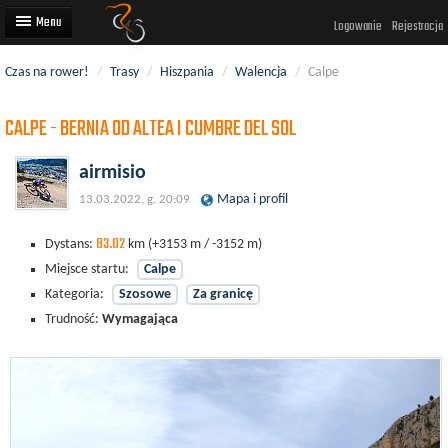
Logowanie
Rejestracja
Czas na rower!
/
Trasy
/
Hiszpania
/
Walencja
/
Calpe
Artykuły
CALPE - BERNIA OD ALTEA I CUMBRE DEL SOL
Trasy rowerowe
Wyścigi rowerowe
airmisio
Mapa i profil
13.03.2022, g. 20:09
Użytkownicy
83.02
Dodaj
Dystans:
km
(+3153 m / -3152 m)
Miejsce startu:
Calpe
Kategoria:
Szosowe
Za granicę
Trudność:
Wymagająca