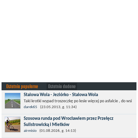
Ostatnio popularne
Ostatnio dodane
Stalowa Wola - Jeziórko - Stalowa Wola
Taki krotki wypad troszeczkę po lesie więcej po asfalcie , do wsi
której już nie ma , kopalni siarki również nie ma , a ci co
darek65
(23.05.2013, g. 11:34)
pamiętają okres...
Szosowa runda pod Wrocławiem przez Przełęcz
Sulistrowicką i Mietków
Łatwa, szosowa runda pod Wrocławiem, raczej płaska z jednym
airmisio
(01.08.2026, g. 14:13)
małym podjazdem na Przełęcz Sulistrowicką od strony Olesznej.