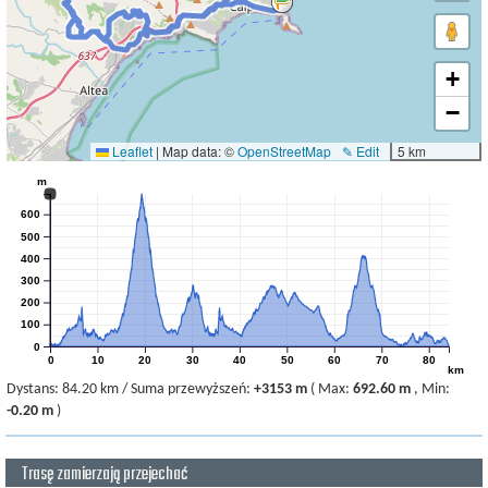
+
−
Leaflet
|
Map data: ©
OpenStreetMap
✎ Edit
5 km
m
600
500
400
300
200
100
0
0
10
20
30
40
50
60
70
80
km
Dystans:
84.20 km
/
Suma przewyższeń:
+3153 m
(
Max:
692.60 m
,
Min:
-0.20 m
)
Trasę zamierzają przejechać