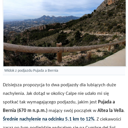
Widok z podjazdu Pujada a Bernia
Dzisiejsza propozycja to dwa podjazdy dla lubiących duże
nachylenia. Jak dotąd w okolicy Calpe nie udało mi się
spotkać tak wymagającego podjazdu, jakim jest
Pujada a
Bernia
(670 m n.p.m.)
mający swój początek w
Altea la Vella
.
Średnie nachylenie na odcinku 5.1 km to 12%
. Z ciekawości
zaraz po tym podjeździe wybrałam się na Cumbre del Sol,