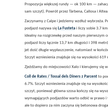
Propozycja większej rundy — ok 100 km — zahac
sam szczyt). Powrót przez Tàrbena, Callosa i Altea
Zaczynamy z Calpe i jedziemy wzdłuż wybrzeża. Po
podjazd nazywa się
La Fusteta
i liczy sobie 3.7 k
idealny na rozgrzewkę przed naszym pierwszym c
podjazd liczy łącznie 13,7 km długości i 398 met
jet dość długie wypłaszczenie, natomiast w końcó
Szczyt wzniesienia znajduje się na wysokości 619
Zjeżdżamy do miejscowości Xalo i kierujemy się w st
Coll de Rates / Tossal dels Diners z Parcent
to pod
6.7%. Szczyt wzniesienia znajduje się na wysokoś
szczyt, ponieważ główna szosa kończy się na wyso
wymagających podjazdów warto odbić w prawo i ws
ale to dopiero za nim zaczyna się betonowa droga