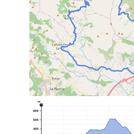
m
800
600
400