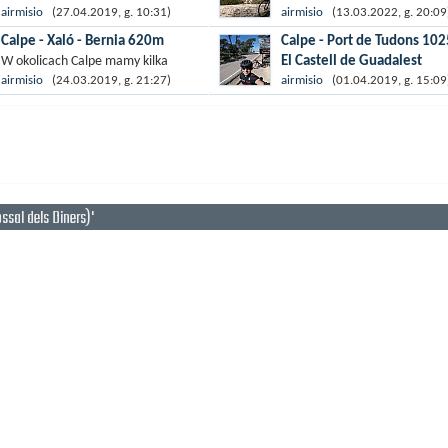
Calpe nieprzypadkowo jest słynnym
Dzisiejsza propozycja to dwa
airmisio
(27.04.2019, g. 10:31)
airmisio
(13.03.2022, g. 20:09
miejscem treningowym
podjazdy dla lubiących duże
Calpe - Xaló - Bernia 620m
Calpe - Port de Tudons 102
wybieranym przez kolarzy. W
nachylenia. Jak dotąd w okoli
El Castell de Guadalest
W okolicach Calpe mamy kilka
okolicy nie brakuje wyśmienitych
Calpe nie udało mi się spotkać
szczególnych miejsc, które po
Port de Tudons to jeden z bard
airmisio
(24.03.2019, g. 21:27)
airmisio
(01.04.2019, g. 15:09
terenów do...
wymagającego podjazdu,...
prostu trzeba odwiedzić. Jednym z
znanych podjazdów w niedale
takich jest Bernia, podjazd wznosi
okolicy Calpe. Wznosi się lekk
się...
powyzej 1 tys. metrów i z teg
też...
ssal dels Diners)'