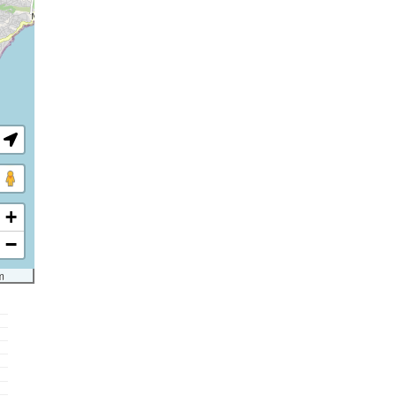
+
−
m