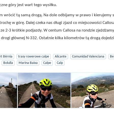
zne góry jest wart tego wysiłku.
3 km wrócić tą samą drogą. Na dole odbijamy w prawo i kierujemy s
trochę w górę. Dalej czeka nas długi zjazd co miejscowości Callos
ą ze 2-3 krótkie podjazdy. W centum Callosa na rondzie zjeżdżamy
o drogi głównej N-332. Ostatnie kilka kilometrów tą drogą dojed
rt Bèrnia
trasy rowerowe calpe
Alicante
Comunidad Valenciana
Be
Bolulla
Marina Baixa
Calpe
Calp