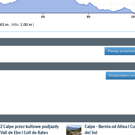
60
80
10
.63 m
,
Min:
1.00 m
)
Planuję przejechać
Przejechałem/am
Z Calpe przez kultowe podjazdy
Calpe - Bernia od Altea i 
Vall de Ebo i Coll de Rates
del Sol