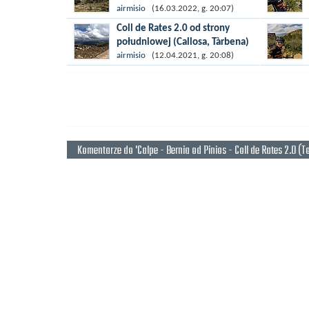
Dzisiejsza propozycja to runda
airmisio
(16.03.2022, g. 20:07)
przez mniej znany podjazd Coll de la
Coll de Rates 2.0 od strony
Garga, na który dostaniemy się z
południowej (Callosa, Tàrbena)
miejscowości Orba. W dalszej
Południe Hiszpanii to idealne
airmisio
(12.04.2021, g. 20:08)
częsci...
miejsce na ucieczkę z Polski w
okresie zimowym lub
wczesnowiosennym, kiedy pogoda
nie sprzyja na długie treninigi...
Komentarze do 'Calpe - Bernia od Pinios - Coll de Rates 2.0 (To