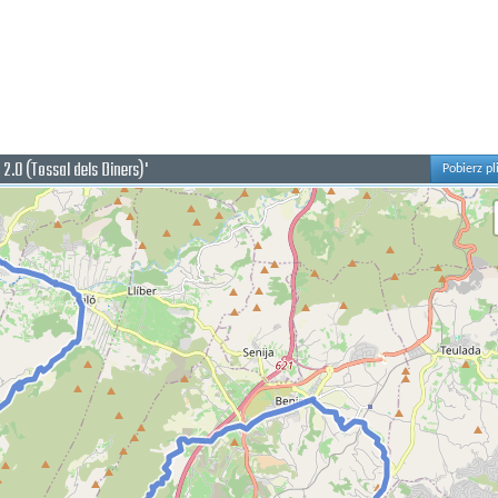
2.0 (Tossal dels Diners)'
Pobierz pl