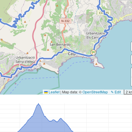
Leaflet
|
Map data: ©
OpenStreetMap
✎ Edit
2 k