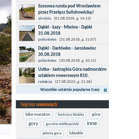
więcej po asfalcie , do wsi której już nie
Szosowa runda pod Wrocławiem
ma , kopalni siarki również nie ma , a ci
przez Przełęcz Sulistrowicką i
co pamiętają okres...
Mietków
airmisio
(01.08.2026, g. 14:13)
Łatwa, szosowa runda pod
Dąbki - Łazy - Mielno - Dąbki
Wrocławiem, raczej płaska z jednym
31.08.2018
małym podjazdem na Przełęcz
Trasa do Łaz niemal w całości prowadzi
poliorketes
(31.08.2018, g. 21:07)
Sulistrowicką od strony Olesznej. To
przez nową, asfaltową ścieżkę
Dąbki - Darłówko - Jarosławiec
trasa idealna na...
rowerową (od Dąbek do Iwięcina
30.08.2018
wzdłuż drogi 203). Niestety jest to
Start w Dąbkach, dalej do Darłowa
poliorketes
(30.08.2018, g. 20:15)
trasa nie...
nową ścieżką rowerową (niekiedy
Ustka - Jastrzębia Góra nadmorskim
pieszo-rowerową), gdzie na pierwszym
szlakiem rowerowym R10.
rondzie zjazd w stronę Darłówka
Międzynarodowy Szlak Rowerowy R-
redakcja
(27.08.2023, g. 21:36)
Zachodniego....
10, jest częścią sieci EuroVelo.
Wszystkie ostatnio popularne trasy
Prowadzi wzdłuż brzegu dookoła
Morza Bałtyckiego. Trasa liczy w sumie
Tagi tras rowerowych
ponad 8500...
bike maraton
góra
bystrzyca kłodzka
inne
gory
gorzów wielkopolski
lubuskie
jelenia gora