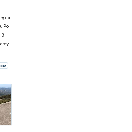
ię na
a. Po
 3
ziemy
nisa