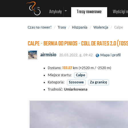
Artykuły
Trasy rowerowe
Wyścigi 
Czas na rower!
/
Trasy
/
Hiszpania
/
Walencja
/
Calpe
CALPE - BERNIA OD PINIOS - COLL DE RATES 2.0 (TOS
airmisio
20.03.2022, g. 09:42
Mapa i profil
100.02
Dystans:
km
(+2520 m / -2520 m)
Miejsce startu:
Calpe
Kategoria:
Szosowe
Za granicę
Trudność:
Umiarkowana