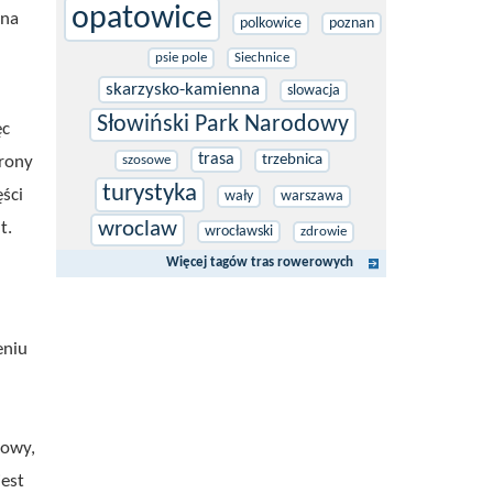
opatowice
 na
polkowice
poznan
psie pole
Siechnice
skarzysko-kamienna
slowacja
Słowiński Park Narodowy
ęc
trasa
trzebnica
trony
szosowe
turystyka
ści
wały
warszawa
wroclaw
t.
wrocławski
zdrowie
Więcej tagów tras rowerowych
eniu
m
rowy,
jest