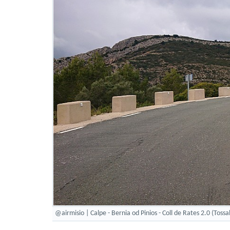
@airmisio | Calpe - Bernia od Pinios - Coll de Rates 2.0 (Tossal