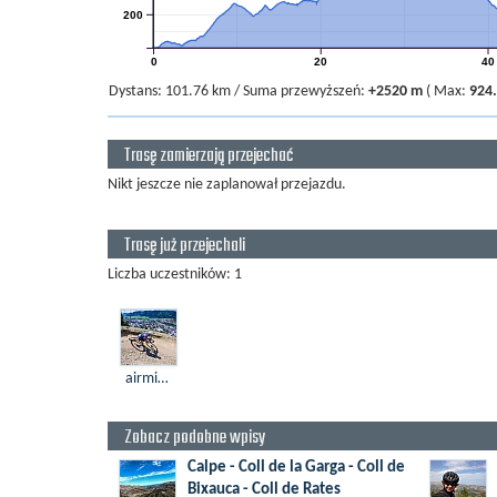
200
0
20
40
Dystans:
101.76 km
/
Suma przewyższeń:
+2520 m
(
Max:
924
Trasę zamierzają przejechać
Nikt jeszcze nie zaplanował przejazdu.
Trasę już przejechali
Liczba uczestników: 1
airmisio
Zobacz podobne wpisy
Calpe - Coll de la Garga - Coll de
Bixauca - Coll de Rates