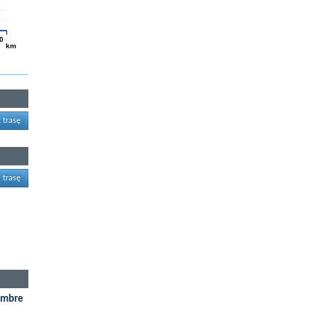
0
km
 trasę
 trasę
Cumbre