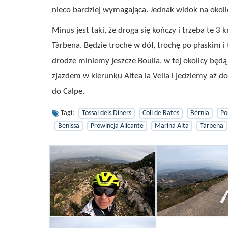
nieco bardziej wymagająca. Jednak widok na okolic
Minus jest taki, że droga się kończy i trzeba te 
Tàrbena. Będzie troche w dół, trochę po płaskim i 
drodze miniemy jeszcze Boulla, w tej okolicy będ
zjazdem w kierunku Altea la Vella i jedziemy aż d
do Calpe.
Tagi:
Tossal dels Diners
Coll de Rates
Bèrnia
Po
Benissa
Prowincja Alicante
Marina Alta
Tàrbena