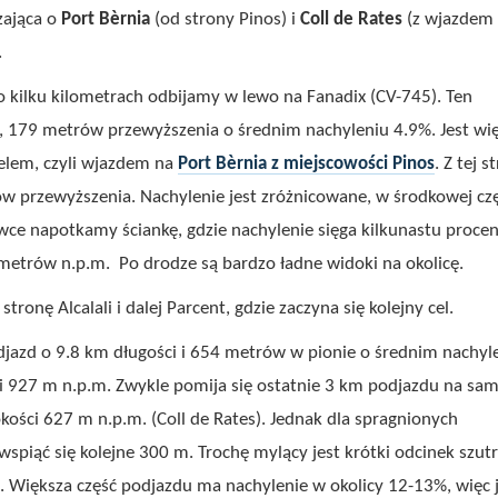
zająca o
Port Bèrnia
(od strony Pinos) i
Coll de Rates
(z wjazdem
.
 kilku kilometrach odbijamy w lewo na Fanadix (CV-745). Ten
m, 179 metrów przewyższenia o średnim nachyleniu 4.9%. Jest wi
elem, czyli wjazdem na
Port Bèrnia
z miejscowości
Pinos
. Z tej s
rów przewyższenia. Nachylenie jest zróżnicowane, w środkowej czę
wce napotkamy ściankę, gdzie nachylenie sięga kilkunastu procen
 metrów n.p.m. Po drodze są bardzo ładne widoki na okolicę.
ronę Alcalali i dalej Parcent, gdzie zaczyna się kolejny cel.
jazd o 9.8 km długości i 654 metrów w pionie o średnim nachyl
ci 927 m n.p.m. Zwykle pomija się ostatnie 3 km podjazdu na sa
kości 627 m n.p.m. (Coll de Rates). Jednak dla spragnionych
piąć się kolejne 300 m. Trochę mylący jest krótki odcinek szut
. Większa część podjazdu ma nachylenie w okolicy 12-13%, więc 