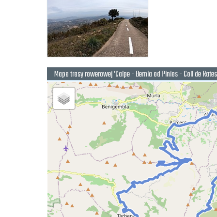
Mapa trasy rowerowej 'Calpe - Bernia od Pinios - Coll de Rates 