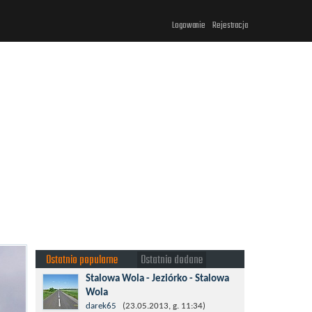
Logowanie
Rejestracja
Ostatnio popularne
Ostatnio dodane
Stalowa Wola - Jeziórko - Stalowa
Wola
Taki krotki wypad troszeczkę po lesie
darek65
(23.05.2013, g. 11:34)